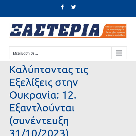
Μετάβαση
Facebook
Twitter
στο
περιεχόμενο
Μετάβαση σε ...
Καλύπτοντας τις
Εξελίξεις στην
Ουκρανία: 12.
Εξαντλούνται
(συνέντευξη
31/10/2023)