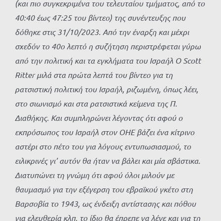
(και πιο συγκεκριμένα του τελευταίου τμήματος, από το
40:40 έως 47:25 του βίντεο) της συνέντευξης που
δόθηκε στις 31/10/2023.
Από την έναρξη και μέχρι
σχεδόν το 40ο λεπτό η συζήτηση περιστρέφεται γύρω
από την πολιτική και τα εγκλήματα του Ισραήλ Ο Scott
Ritter μιλά στα πρώτα λεπτά του βίντεο για τη
ρατσιστική πολιτική του Ισραήλ, ριζωμένη, όπως λέει,
στο σιωνισμό και στα ρατσιστικά κείμενα της Π.
Διαθήκης. Και συμπληρώνει λέγοντας ότι αφού ο
εκπρόσωπος του Ισραήλ στον ΟΗΕ βάζει ένα κίτρινο
αστέρι στο πέτο του για λόγους εντυπωσιασμού, το
ειλικρινές γι’ αυτόν θα ήταν να βάλει και μία σβάστικα.
Διατυπώνει τη γνώμη ότι αφού όλοι μιλούν με
θαυμασμό για την εξέγερση του εβραϊκού γκέτο στη
Βαρσοβία το 1943, ως ένδειξη αντίστασης και πόθου
για ελευθερία κλπ, το ίδιο θα έπρεπε να λένε και για τη