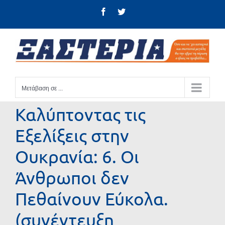
Μετάβαση
Facebook
Twitter
στο
περιεχόμενο
Μετάβαση σε ...
Καλύπτοντας τις
Εξελίξεις στην
Ουκρανία: 6. Οι
Άνθρωποι δεν
Πεθαίνουν Εύκολα.
(συνέντευξη