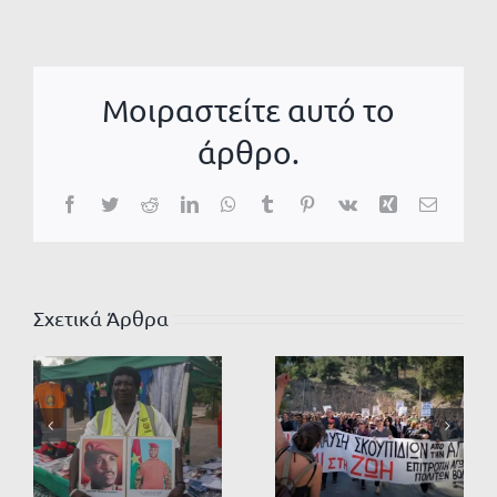
Μοιραστείτε αυτό το
άρθρο.
Facebook
Twitter
Reddit
LinkedIn
WhatsApp
Tumblr
Pinterest
Vk
Xing
Email
Σχετικά Άρθρα