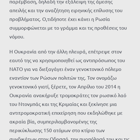
παρέμβαση, δηλαδή την εξάλειψη της άμεσης
απειλής και την αναζήτηση ειρηνικής επίλυσης του
προβλήματος. Ο,τιδήποτε έχει κάνει η Ρωσία
συμμορφώνεται με το γράμμα και τις προθέσεις του
νόμου.
Η Ουκρανία από την άλλη πλευρά, επέτρεψε στον
εαυτό της να χρησιμοποιηθεί ως αντιπρόσωπος του
ΝΑΤΟ για να διεξαγάγει έναν γενοκτονικό πόλεμο
εναντίον των Ρώσων πολιτών της. Τον ονομάζω
γενοκτονικό γιατί, ξέρετε, τον Απρίλιο του 2014 η
Ουκρανία ανακήρυξε τρομοκράτες τον ρωσικό λαό
του Ντονμπάς και της Κριμαίας και ξεκίνησε μια
αντιτρομοκρατική επιχείρηση που εκδηλώθηκε με
ακραία βία, συμπεριλαμβανομένης της
περικύκλωσης 150 ατόμων στο κτίριο των
συνδικάτων στην Οδησσό, την πυρπόλησή του και τις