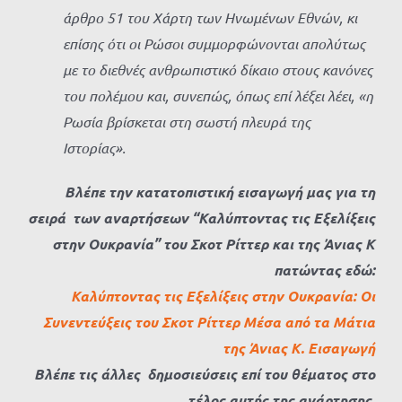
άρθρο 51 του Χάρτη των Ηνωμένων Εθνών, κι
επίσης ότι οι Ρώσοι συμμορφώνονται απολύτως
με το διεθνές ανθρωπιστικό δίκαιο στους κανόνες
του πολέμου και, συνεπώς, όπως επί λέξει λέει, «η
Ρωσία βρίσκεται στη σωστή πλευρά της
Ιστορίας».
Βλέπε την κατατοπιστική εισαγωγή μας για τη
σειρά των αναρτήσεων
“Καλύπτοντας τις Εξελίξεις
στην Ουκρανία” του Σκοτ Ρίττερ και της Άνιας Κ
πατώντας εδώ:
Καλύπτοντας τις Εξελίξεις στην Ουκρανία: Οι
Συνεντεύξεις του Σκοτ Ρίττερ Μέσα από τα Μάτια
της Άνιας Κ. Εισαγωγή
Βλέπε τις άλλες δημοσιεύσεις επί του θέματος στο
τέλος αυτής της ανάρτησης.