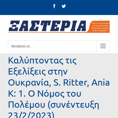
Μετάβαση
Facebook
Twitter
στο
περιεχόμενο
Μετάβαση σε ...
Καλύπτοντας τις
Εξελίξεις στην
Ουκρανία, S. Ritter, Ania
K: 1. Ο Νόμος του
Πολέμου (συνέντευξη
23/2/2023)