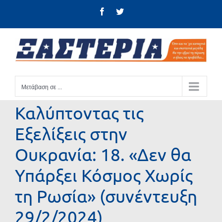
Μετάβαση
Facebook
Twitter
στο
περιεχόμενο
Μετάβαση σε ...
Καλύπτοντας τις
Εξελίξεις στην
Ουκρανία: 18. «Δεν θα
Υπάρξει Κόσμος Χωρίς
τη Ρωσία» (συνέντευξη
29/2/2024)