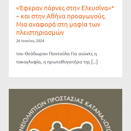
«Έφεραν πόρνες στην Ελευσίνα»*
– και στην Αθήνα προαγωγούς.
Μια αναφορά στη μαφία των
πλειστηριασμών
26 Ιουνίου, 2024
του Θεόδωρου Παντούλα Για αιώνες η
τοκογλυφία, η πρωτοθυγατέρα της [...]