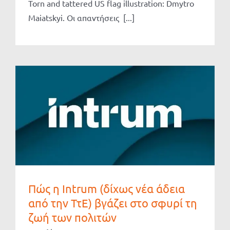
Torn and tattered US flag illustration: Dmytro
Maiatskyi. Οι απαντήσεις [...]
Πώς η Intrum (δίχως νέα άδεια
από την ΤτΕ) βγάζει στο σφυρί τη
ζωή των πολιτών