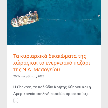
Τα κυριαρχικά δικαιώματα της
χώρας και το ενεργειακό παζάρι
της Ν.Α. Μεσογείου
20 Σεπτεμβρίου, 2025
Η Chevron, το καλώδιο Κρήτης-Κύπρου και η
Αμερικανοϊσραηλινή «ασπίδα προστασίας».
[...]