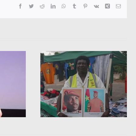
Facebook
Twitter
Reddit
LinkedIn
WhatsApp
Tumblr
Pinterest
Vk
Xing
Email