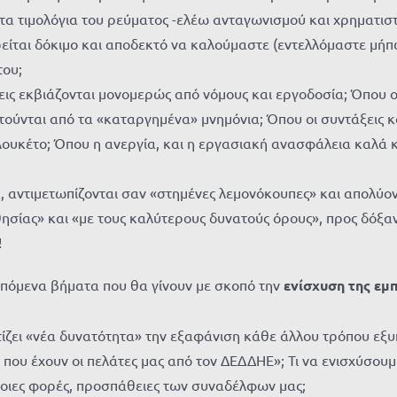
α τιμολόγια του ρεύματος -ελέω ανταγωνισμού και χρηματισ
είται δόκιμο και αποδεκτό να καλούμαστε (εντελλόμαστε μήπ
του;
εις εκβιάζονται μονομερώς από νόμους και εργοδοσία; Όπου 
τούνται από τα «καταργημένα» μνημόνια; Όπου οι συντάξεις
λουκέτο; Όπου η ανεργία, και η εργασιακή ανασφάλεια καλά 
, αντιμετωπίζονται σαν «στημένες λεμονόκουπες» και απολύον
σίας» και «με τους καλύτερους δυνατούς όρους», προς δόξα
!
επόμενα βήματα που θα γίνουν με σκοπό την
ενίσχυση της εμπ
ίζει «νέα δυνατότητα» την εξαφάνιση κάθε άλλου τρόπου εξ
 που έχουν οι πελάτες μας από τον ΔΕΔΔΗΕ»; Τι να ενισχύσουμ
κάποιες φορές, προσπάθειες των συναδέλφων μας;