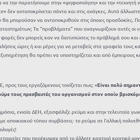
 να την παρατήσουμε στην «ψηφιοποίηση» και την «τεχνητή νο
ce» δεν ανταποκρίνεται πάντα και στις ανάγκες. Αυτό άλλωστε, 
δεν θα μπορούσαν να ανταποκριθούν στις όποιες προσδοκίες. 
καταστημάτων; Τα “προβλήματα” που αναγνωρίζουν αυτές οι υ
 φορές δεν μπορείς καν να διατυπώσεις το πρόβλημά σου και ε
λήσεις ώρες ή και μέρες για να μεταβείς στα γραφεία τους κα
 η εξυπηρέτηση θα πρέπει να υποστηρίζεται και από έμπειρου
, προς τους εργαζόμενους τονίζεται πως: «
Είναι πολύ σημαν
ούμε τους πρεσβευτές του οργανισμού στον οποίο βρισκόμ
Δημόσια, ενιαία ΔΕΗ, εξασφάλιζε ρεύμα και στην τελευταία γω
ι -με αποικιακού τύπου συμβάσεις- το ρεύμα σε Γαλλική πολυεθν
πιλογές!
 εταιρείες που προέκυψαν από το άλλοτε κραταιό κρατικό μονο