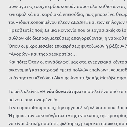
συνεργάτες τους, κερδοσκοπούν ασύστολα καθιστώντας τ
εγκεφαλικά και καρδιακά επεισόδια, πώς μπορεί να θεωρ
του» ιδιωτικοποιημένου πλέον ΔΕΔΔΗΕ και των επιλογών 
Πρεσβευτές πού; Σε μια κοινωνία που οι εργασιακές σχέσ
συλλογικές διαπραγματεύσεις απαγορεύονται, ή ναρκοθε
Όπου οι μικρομεσαίες επιχειρήσεις φυτοζωούν ή βάζουν 
«Αγορών» και της χρεοκρατίας…
Και πότε; Όταν οι συνάδελφοί μας στα ενεργειακά κέντρα
οικονομική καταστροφή «μετά πολλών επαίνων», «ευαισθη
κι άχρηστου «Σχέδιου Δίκαιης Αναπτυξιακής Μετάβασης»
Το μέιλ κλείνει: «Η
νέα δυνατότητα
αποτελεί ένα από τα 
μείνετε συντονισμένοι!».
Τι να πρωτοθαυμάσεις; Την οργουελική γλώσσα που βαφτ
Ή μήπως τον «σκοπό»/στόχο «της ενίσχυσης της εμπειρίας
να είναι θετική, παρά τις φιλότιμες, μέχρι και ηρωικές 