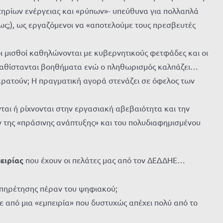
τηρίων ενέργειας και «ρύπων»- υπεύθυνα για πολλαπλά
ως;), ως εργαζόμενοι να «αποτελούμε τους πρεσβευτές
οι μισθοί καθηλώνονται με κυβερνητικούς φετφάδες και οι
 καθίστανται βοηθήματα ενώ ο πληθωρισμός καλπάζει…
κρατούν; Η πραγματική αγορά στενάζει σε όφελος των
ται ή ρίχνονται στην εργασιακή αβεβαιότητα και την
ν της «πράσινης ανάπτυξης» και του πολυδιαφημισμένου
ειρίας
που έχουν οι πελάτες μας από τον ΔΕΔΔΗΕ…
υπηρέτησης πέραν του ψηφιακού;
ε από μια «εμπειρία» που δυστυχώς απέχει πολύ από το