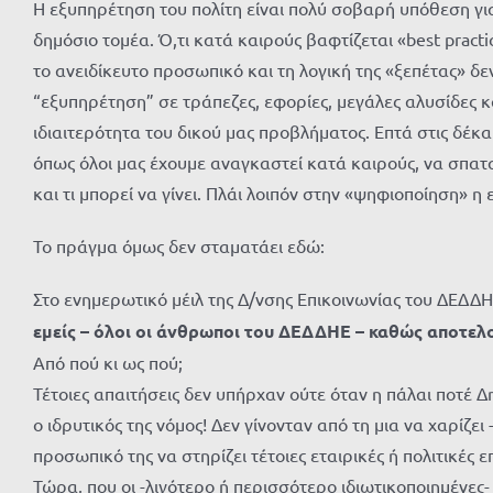
Η εξυπηρέτηση του πολίτη είναι πολύ σοβαρή υπόθεση για
δημόσιο τομέα. Ό,τι κατά καιρούς βαφτίζεται «best practi
το ανειδίκευτο προσωπικό και τη λογική της «ξεπέτας» 
“εξυπηρέτηση” σε τράπεζες, εφορίες, μεγάλες αλυσίδες 
ιδιαιτερότητα του δικού μας προβλήματος. Επτά στις δέκα
όπως όλοι μας έχουμε αναγκαστεί κατά καιρούς, να σπατα
και τι μπορεί να γίνει. Πλάι λοιπόν στην «ψηφιοποίηση»
Το πράγμα όμως δεν σταματάει εδώ:
Στο ενημερωτικό μέιλ της Δ/νσης Επικοινωνίας του ΔΕΔΔΗΕ
εμείς – όλοι οι άνθρωποι του ΔΕΔΔΗΕ – καθώς αποτελ
Από πού κι ως πού;
Τέτοιες απαιτήσεις δεν υπήρχαν ούτε όταν η πάλαι ποτέ 
ο ιδρυτικός της νόμος! Δεν γίνονταν από τη μια να χαρίζε
προσωπικό της να στηρίζει τέτοιες εταιρικές ή πολιτικές ε
Τώρα, που οι -λιγότερο ή περισσότερο ιδιωτικοποιημένες-