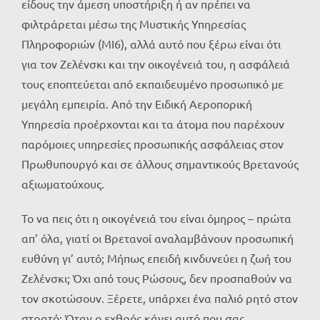
είδους την άμεση υποστήριξη ή αν πρέπει να
φιλτράρεται μέσω της Μυστικής Υπηρεσίας
Πληροφοριών (MΙ6), αλλά αυτό που ξέρω είναι ότι
για τον Ζελένσκι και την οικογένειά του, η ασφάλειά
τους εποπτεύεται από εκπαιδευμένο προσωπικό με
μεγάλη εμπειρία. Από την Ειδική Αεροπορική
Υπηρεσία προέρχονται και τα άτομα που παρέχουν
παρόμοιες υπηρεσίες προσωπικής ασφάλειας στον
Πρωθυπουργό και σε άλλους σημαντικούς Βρετανούς
αξιωματούχους.
Το να πεις ότι η οικογένειά του είναι όμηρος – πρώτα
απ’ όλα, γιατί οι Βρετανοί αναλαμβάνουν προσωπική
ευθύνη γι’ αυτό; Μήπως επειδή κινδυνεύει η ζωή του
Ζελένσκι; Όχι από τους Ρώσους, δεν προσπαθούν να
τον σκοτώσουν. Ξέρετε, υπάρχει ένα παλιό ρητό στον
στρατό: Όταν ο εχθρός κάνει αυτό που σας