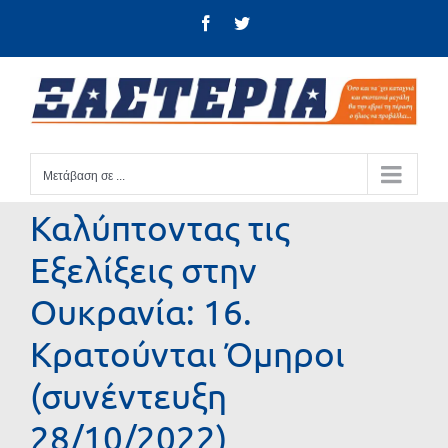
Μετάβαση
Facebook
Twitter
στο
περιεχόμενο
Μετάβαση σε ...
Καλύπτοντας τις
Εξελίξεις στην
Ουκρανία: 16.
Κρατούνται Όμηροι
(συνέντευξη
28/10/2022)