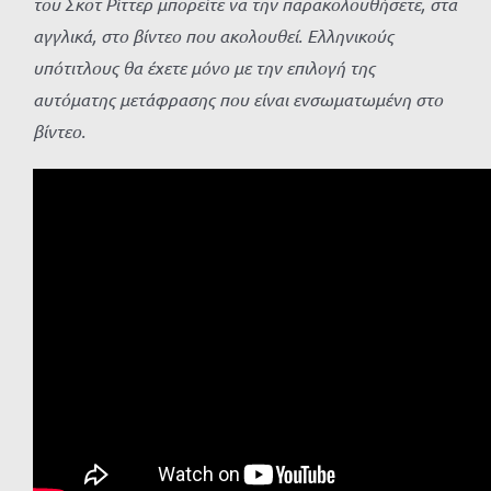
του Σκοτ Ρίττερ μπορείτε να την παρακολουθήσετε, στα
αγγλικά, στο βίντεο που ακολουθεί. Ελληνικούς
υπότιτλους θα έχετε μόνο με την επιλογή της
αυτόματης μετάφρασης που είναι ενσωματωμένη στο
βίντεο.