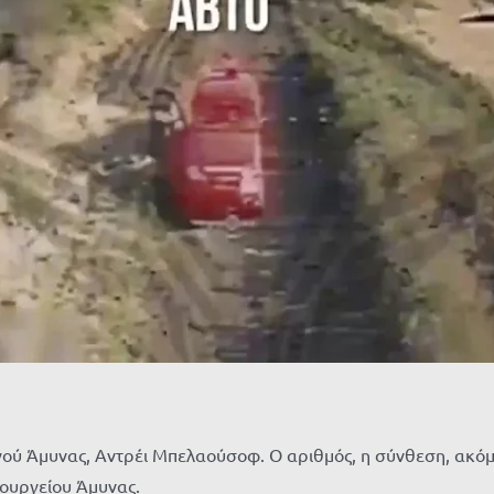
ύ Άμυνας, Αντρέι Μπελαούσοφ. Ο αριθμός, η σύνθεση, ακόμη 
πουργείου Άμυνας.