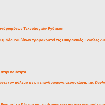
Επανδρωμένων Τεχνολογιών Рубикон
η Ομάδα Ρουβίκων τρομοκρατεί τις Ουκρανικές Ένοπλες Δυ
 στην ποιότητα
ώνει τον πόλεμο με μη επανδρωμένα αεροσκάφη,
της Daph
Ρωσίας: το Κέντρο για τα drones έχει πετύχει περισσότερο