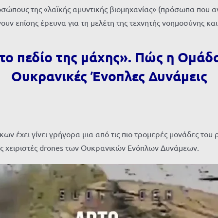
οσώπους της «λαϊκής αμυντικής βιομηχανίας» (πρόσωπα που α
γουν επίσης έρευνα για τη μελέτη της τεχνητής νοημοσύνης κα
ο πεδίο της μάχης».
Πώς η Ομάδα
Ουκρανικές Ένοπλες Δυνάμεις
έχει γίνει γρήγορα μια από τις πιο τρομερές μονάδες του ρ
υς χειριστές drones των Ουκρανικών Ενόπλων Δυνάμεων.