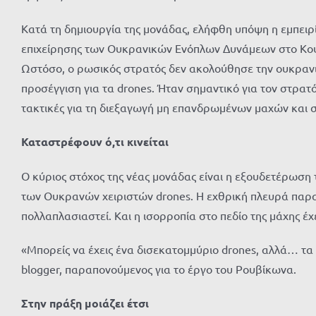
Κατά τη δημιουργία της μονάδας, ελήφθη υπόψη η εμπειρία
επιχείρησης των Ουκρανικών Ενόπλων Δυνάμεων στο Κουρ
Ωστόσο, ο ρωσικός στρατός δεν ακολούθησε την ουκρανικ
προσέγγιση για τα drones. Ήταν σημαντικό για τον στρατό
τακτικές για τη διεξαγωγή μη επανδρωμένων μαχών και σ
Καταστρέφουν ό,τι κινείται
Ο κύριος στόχος της νέας μονάδας είναι η εξουδετέρωση
των Ουκρανών χειριστών drones. Η εχθρική πλευρά παρα
πολλαπλασιαστεί. Και η ισορροπία στο πεδίο της μάχης έχ
«Μπορείς να έχεις ένα δισεκατομμύριο drones, αλλά… τα 
blogger, παραπονούμενος για το έργο του Ρουβίκωνα.
Στην πράξη μοιάζει έτσι