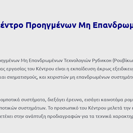
ο Κέντρο Προηγμένων Μη Επανδρω
οηγμένων Μη Επανδρωμένων Τεχνολογιών Рубикон (Ρουβίκων)
ας εργασίας του Κέντρου είναι η εκπαίδευση άκρως εξειδικε
και σχηματισμούς, και χειριστών μη επανδρωμένων συστημά
ρομποτικά συστήματα, διεξάγει έρευνα, εισάγει καινοτόμα ρ
ομποτικών συστημάτων. Το προσωπικό του Κέντρου μελετά την
τέχει στην ανάπτυξη προδιαγραφών για τα τεχνικά χαρακτηρι