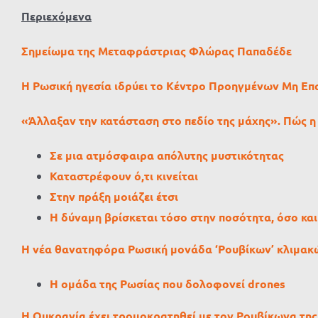
Περιεχόμενα
Σημείωμα της Μεταφράστριας Φλώρας Παπαδέδε
Η Ρωσική ηγεσία ιδρύει το Κέντρο Προηγμένων Μη 
«Άλλαξαν την κατάσταση στο πεδίο της μάχης». Πώς 
Σε μια ατμόσφαιρα απόλυτης μυστικότητας
Καταστρέφουν ό,τι κινείται
Στην πράξη μοιάζει έτσι
Η δύναμη βρίσκεται τόσο στην ποσότητα, όσο και
Η νέα θανατηφόρα Ρωσική μονάδα ‘Ρουβίκων’ κλιμακ
Η ομάδα της Ρωσίας που δολοφονεί drones
Η Ουκρανία έχει τρομοκρατηθεί με τον Ρουβίκωνα της 