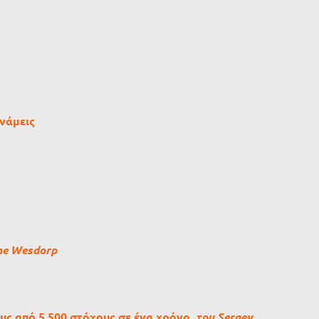
νάμεις
ne Wesdorp
υς από 5.500 στόχους σε ένα χρόνο,
του Sergey