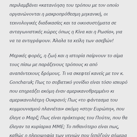
περιλαμβάνει «κατανόηση του τρόπου με τον οποίο
οργανώνονται η μακροπρόθεσμη μηχανική, οι
τεχνολογικές διαδικασίες και τα οικοσυστήματα σε
ανταγωνιστικές χώρες όπως η Κίνα και η Ρωσία», για
να τα αντιγράψουν. Άλαλα τα χείλη των ασεβών!
Μερικές φορές, η ζωή και η ιστορία παίρνουν το αίμα
τους πίσω με παράξενους τρόπους κι από
αναπάντεχους δρόμους. Τι να σκεφτεί κανείς με τον κ.
Goncharuk; Πως το σοβιετικό γονίδιο είναι τόσο ισχυρό
που επηρεάζει ακόμη έναν αμερικανοθρεμμένο κι
αμερικανολάτρη Ουκρανό; Πως «το φάντασμα του
κομμουνισμού πλανιέται» ακόμη «στην Ευρώπη», που
έλεγε ο Μαρξ; Πως είναι πράκτορας του Πούτιν, που θα
έλεγαν τα κυρίαρχα ΜΜΕ; Το πιθανότερο είναι πως,
καθώς η πλειοψηφία των γενιών που (επι)ζούν σήμερα