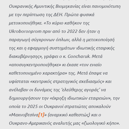
Ουκρανικής Αμυντικής Βιομηχανίας είναι πανομοιότυπη
με την περίπτωση της ΔΕΗ. Πρώτα φυσικά
μετοχοποιήθηκε. «Το κύριο καθήκον της
Ukroboronprom πριν από το 2022 δεν ήταν η
παραγωγή σύγχρονων όπλων, αλλά η μετοχοποίησή
της και η εφαρμογή συστημάτων ιδιωτικής εταιρικής
διακυβέρνησης», γράφει ο κ.
Goncharuk. Μετά
«αποσυγκεντροποιήθηκε» κι έχασε «τον ενιαίο
καθετοποιημένο χαρακτήρα» της. Μετά έπαψε να
υφίσταται «κεντρικός στρατηγικός σχεδιασμός» και
ανέλαβαν οι δυνάμεις της ‘ελεύθερης αγοράς’ να
δημιουργήσουν την «έκρηξη ιδιωτικών εταιρειών», την
οποία το 2025 οι Ουκρανοί στρατιώτες αποκαλούν
«Μαχνοβτσίνα
[1]
» (αναρχικό καθεστώς) και ο
Ουκρανο-Αμερικανός αναλυτής μας «ζωολογικό κήπο».