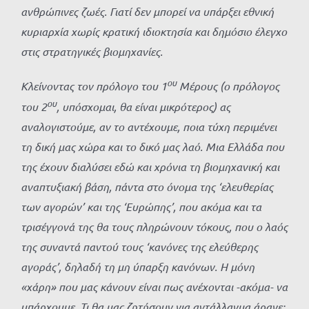
ανθρώπινες ζωές. Γιατί δεν μπορεί να υπάρξει εθνική
κυριαρχία χωρίς κρατική ιδιοκτησία και δημόσιο έλεγχο
στις στρατηγικές βιομηχανίες.
ου
Κλείνοντας τον πρόλογο του 1
Μέρους (ο πρόλογος
ου
του 2
, υπόσχομαι, θα είναι μικρότερος) ας
αναλογιστούμε, αν το αντέχουμε, ποια τύχη περιμένει
τη δική μας χώρα και το δικό μας λαό. Μια Ελλάδα που
της έχουν διαλύσει εδώ και χρόνια τη βιομηχανική και
αναπτυξιακή βάση, πάντα στο όνομα της ‘ελευθερίας
των αγορών’ και της ‘Ευρώπης’, που ακόμα και τα
τρισέγγονά της θα τους πληρώνουν τόκους, που ο λαός
της συναντά παντού τους ‘κανόνες της ελεύθερης
αγοράς’, δηλαδή τη μη ύπαρξη κανόνων. Η μόνη
«χάρη» που μας κάνουν είναι πως ανέχονται -ακόμα- να
υπάρχουμε. Τι θα μας ζητήσουν για αντάλλαγμα άραγε;