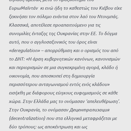
ΕυρωΜαϊντάν κι ενώ ήδη το καθεστώς του Κιέβου είχε
ξεκινήσει τον πόλεμο ενάντια στον λαό του Ντονμπάς.
Κλασσικά, αποτέλεσε προαπαιτούμενο για τις
συνομιλίες ένταξης της Ουκρανίας στην ΕΕ. Το δόγμα
αυτό, που ο αγγλοσαξονικός του όρος είναι
«
d
eregulation» – απορρύθμιση και ο ορισμός του από
το ΔΝΤ: «Η άρση κυβερνητικών κανόνων, κανονισμών
και περιορισμών σε μια συγκεκριμένη αγορά, κλάδο ή
οικονομία, που αποσκοπεί στη δημιουργία
περισσότερου ανταγωνισμού εντός ενός κλάδου»
εισήχθη με διάφορους εύηχους ευφημισμούς σε κάθε
χώρα. Στην Ελλάδα μας το ονόμασαν ‘απελευθέρωση’.
Στην Ουκρανία, το ονόμασαν Децентрализация
(
decentralization
) που στα ελληνικά μεταφράζεται με
δύο τρόπους: ως αποκέντρωση και ως