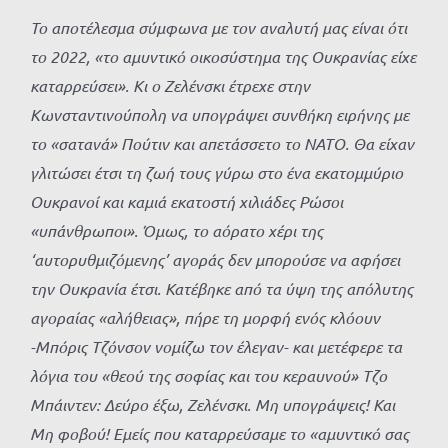
Το αποτέλεσμα σύμφωνα με τον αναλυτή μας είναι ότι
το 2022, «το αμυντικό οικοσύστημα της Ουκρανίας είχε
καταρρεύσει». Κι ο Ζελένσκι έτρεχε στην
Κωνσταντινούπολη να υπογράψει συνθήκη ειρήνης με
το «σατανά» Πούτιν και απετάσσετο το ΝΑΤΟ. Θα είχαν
γλιτώσει έτσι τη ζωή τους γύρω στο ένα εκατομμύριο
Ουκρανοί και καμιά εκατοστή χιλιάδες Ρώσοι
«υπάνθρωποι». Όμως, το αόρατο χέρι της
‘αυτορυθμιζόμενης’ αγοράς δεν μπορούσε να αφήσει
την Ουκρανία έτσι. Κατέβηκε από τα ύψη της απόλυτης
αγοραίας «αλήθειας», πήρε τη μορφή ενός κλόουν
-Μπόρις Τζόνσον νομίζω τον έλεγαν- και μετέφερε τα
λόγια του «θεού της σοφίας και του κεραυνού» Τζο
Μπάιντεν: Δεύρο έξω, Ζελένσκι. Μη υπογράψεις! Και
Μη φοβού! Εμείς που καταρρεύσαμε το «αμυντικό σας