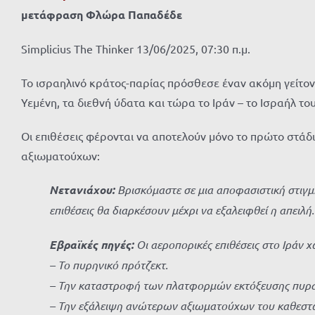
μετάφραση Φλώρα Παπαδέδε
Simplicius The Thinker 13/06/2025, 07:30 π.μ.
Το ισραηλινό κράτος-παρίας πρόσθεσε έναν ακόμη γείτονά 
Υεμένη, τα διεθνή ύδατα και τώρα το Ιράν – το Ισραήλ τ
Οι επιθέσεις φέρονται να αποτελούν μόνο το πρώτο στά
αξιωματούχων:
Νετανιάχου:
Βρισκόμαστε σε μια αποφασιστική στιγμή
επιθέσεις θα διαρκέσουν μέχρι να εξαλειφθεί η απειλή.
Εβραϊκές πηγές:
Οι αεροπορικές επιθέσεις στο Ιράν χ
– Το πυρηνικό πρότζεκτ.
– Την καταστροφή των πλατφορμών εκτόξευσης πυρ
– Την εξάλειψη ανώτερων αξιωματούχων του καθεστ