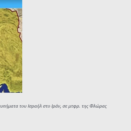
χτυπήματα του Ισραήλ στο Ιράν, σε μτφρ. της Φλώρας