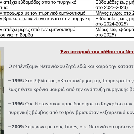
Ένα ιστορικό του πόθου του Νετ
Ο Μπέντζαμιν Νετανιάχου ζητά εδώ και καιρό την κατασ
– 1995:
Στο βιβλίο του, «Καταπολέμηση της Τρομοκρατίας»,
έως πέντε» χρόνια μακριά από την ανάπτυξη πυρηνικής β
– 1996:
Ο κ. Νετανιάχου προειδοποίησε το Κογκρέσο των Η
πυρηνικής βόμβας από το Ιράν βρισκόταν «εξαιρετικά κον
– 2009:
Σύμφωνα με τους Times, ο κ. Νετανιάχου πρότειν