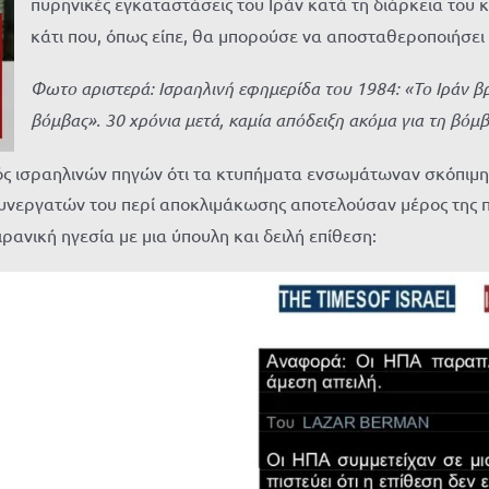
πυρηνικές εγκαταστάσεις του Ιράν κατά τη διάρκεια του
κάτι που, όπως είπε, θα μπορούσε να αποσταθεροποιήσει
Φωτο αριστερά: Ισραηλινή εφημερίδα του 1984: «Το Ιράν βρ
βόμβας». 30 χρόνια μετά, καμία απόδειξη ακόμα για τη βό
μός ισραηλινών πηγών ότι τα κτυπήματα ενσωμάτωναν σκόπιμη 
υνεργατών του περί αποκλιμάκωσης αποτελούσαν μέρος της πα
ανική ηγεσία με μια ύπουλη και δειλή επίθεση: