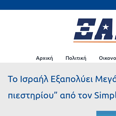
Μετάβαση
στο
περιεχόμενο
Αρχική
Πολιτική
Οικονο
Το Ισραήλ Εξαπολύει Μεγά
πιεστηρίου” από τον Simpl
Προβολή