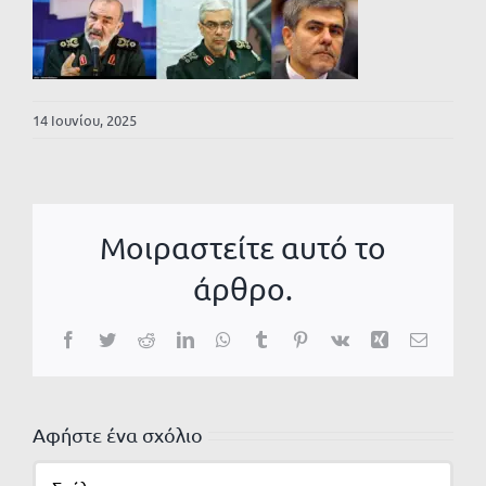
14 Ιουνίου, 2025
Μοιραστείτε αυτό το
άρθρο.
Facebook
Twitter
Reddit
LinkedIn
WhatsApp
Tumblr
Pinterest
Vk
Xing
Email
Αφήστε ένα σχόλιο
Σχόλιο