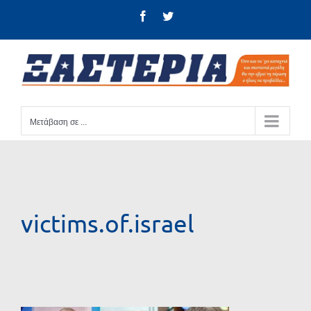
Μετάβαση
Facebook
Twitter
στο
περιεχόμενο
Μετάβαση σε ...
victims.of.israel