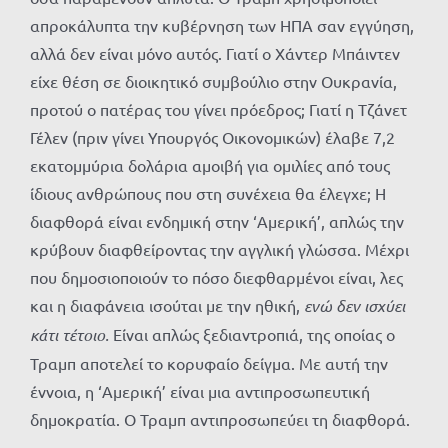
απροκάλυπτα την κυβέρνηση των ΗΠΑ σαν εγγύηση,
αλλά δεν είναι μόνο αυτός. Γιατί ο Χάντερ Μπάιντεν
είχε θέση σε διοικητικό συμβούλιο στην Ουκρανία,
προτού ο πατέρας του γίνει πρόεδρος; Γιατί η Τζάνετ
Γέλεν (πριν γίνει Υπουργός Οικονομικών) έλαβε 7,2
εκατομμύρια δολάρια αμοιβή για ομιλίες από τους
ίδιους ανθρώπους που στη συνέχεια θα έλεγχε; Η
διαφθορά είναι ενδημική στην ‘Αμερική’, απλώς την
κρύβουν διαφθείροντας την αγγλική γλώσσα. Μέχρι
που δημοσιοποιούν το πόσο διεφθαρμένοι είναι, λες
και η διαφάνεια ισούται με την ηθική,
ενώ δεν ισχύει
κάτι τέτοιο.
Είναι απλώς ξεδιαντροπιά, της οποίας ο
Τραμπ αποτελεί το κορυφαίο δείγμα. Με αυτή την
έννοια, η ‘Αμερική’ είναι μια αντιπροσωπευτική
δημοκρατία. Ο Τραμπ αντιπροσωπεύει τη διαφθορά.