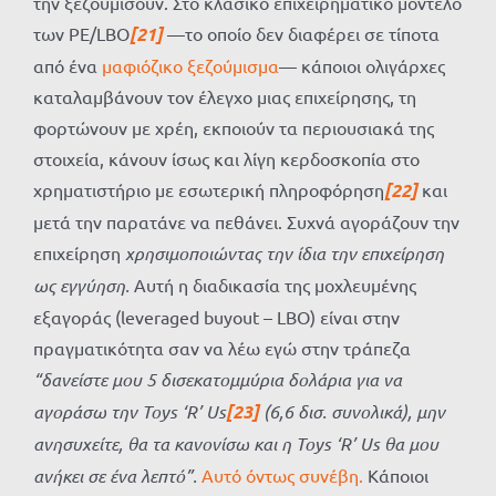
την ξεζουμίσουν. Στο κλασικό επιχειρηματικό μοντέλο
των PE/LBO
[21]
—το οποίο δεν διαφέρει σε τίποτα
από ένα
μαφιόζικο ξεζούμισμα
— κάποιοι ολιγάρχες
καταλαμβάνουν τον έλεγχο μιας επιχείρησης, τη
φορτώνουν με χρέη, εκποιούν τα περιουσιακά της
στοιχεία, κάνουν ίσως και λίγη κερδοσκοπία στο
χρηματιστήριο με εσωτερική πληροφόρηση
[22]
και
μετά την παρατάνε να πεθάνει. Συχνά αγοράζουν την
επιχείρηση
χρησιμοποιώντας την ίδια την επιχείρηση
ως εγγύηση.
Αυτή η διαδικασία της μοχλευμένης
εξαγοράς (leveraged buyout – LBO) είναι στην
πραγματικότητα σαν να λέω εγώ στην τράπεζα
“δανείστε μου 5 δισεκατομμύρια δολάρια για να
αγοράσω την Toys ‘R’ Us
[23]
(6,6 δισ. συνολικά), μην
ανησυχείτε, θα τα κανονίσω και η Toys ‘R’ Us θα μου
ανήκει σε ένα λεπτό”.
Αυτό όντως συνέβη.
Κάποιοι