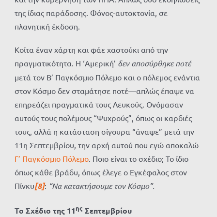
της ίδιας παράδοσης. Φόνος-αυτοκτονία, σε
πλανητική έκδοση.
Κοίτα έναν χάρτη και φάε χαστούκι από την
πραγματικότητα. Η ‘Αμερική’
δεν αποσύρθηκε ποτέ
μετά τον Β’ Παγκόσμιο Πόλεμο και ο πόλεμος ενάντια
στον Κόσμο δεν σταμάτησε ποτέ—απλώς έπαψε να
επηρεάζει πραγματικά τους Λευκούς. Ονόμασαν
αυτούς τους πολέμους “Ψυχρούς”, όπως οι καρδιές
τους, αλλά η κατάσταση σίγουρα “άναψε” μετά την
11η Σεπτεμβρίου, την αρχή αυτού που εγώ αποκαλώ
Γ’ Παγκόσμιο Πόλεμο
. Ποιο είναι το σχέδιο; Το ίδιο
όπως κάθε βράδυ, όπως έλεγε ο Εγκέφαλος στον
Πίνκυ
[8]
:
“Να κατακτήσουμε τον Κόσμο”.
ης
Το Σχέδιο της 11
Σεπτεμβρίου