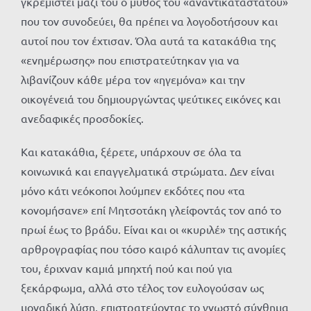
γκρεμιστεί μαζί του ο μύθος του «αναντικατάστατου»
που τον συνοδεύει, θα πρέπει να λογοδοτήσουν και
αυτοί που τον έχτισαν. Όλα αυτά τα κατακάθια της
«ενημέρωσης» που επιστρατεύτηκαν για να
λιβανίζουν κάθε μέρα τον «ηγεμόνα» και την
οικογένειά του δημιουργώντας ψεύτικες εικόνες και
ανεδαφικές προσδοκίες.
Και κατακάθια, ξέρετε, υπάρχουν σε όλα τα
κοινωνικά και επαγγελματικά στρώματα. Δεν είναι
μόνο κάτι νεόκοποι λούμπεν εκδότες που «τα
κονομήσανε» επί Μητσοτάκη γλείφοντάς τον από το
πρωί έως το βράδυ. Είναι και οι «κυριλέ» της αστικής
αρθρογραφίας που τόσο καιρό κάλυπταν τις ανομίες
του, έριχναν καμιά μπηχτή πού και πού για
ξεκάρφωμα, αλλά στο τέλος τον ευλογούσαν ως
μοναδική λύση, επιστρατεύοντας το γνωστό σύνθημα