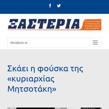
Μετάβαση
Facebook
Twitter
στο
περιεχόμενο
Μετάβαση σε ...
Σκάει η φούσκα της
«κυριαρχίας
Μητσοτάκη»