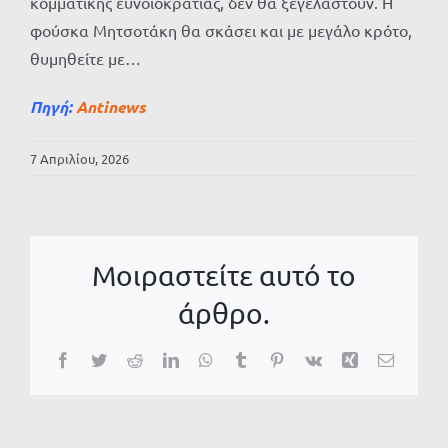
κομματικής ευνοιοκρατίας, δεν θα ξεγελαστούν. Η
φούσκα Μητσοτάκη θα σκάσει και με μεγάλο κρότο,
θυμηθείτε με…
Πηγή:
Αntinews
7 Απριλίου, 2026
Μοιραστείτε αυτό το
άρθρο.
Facebook
Twitter
Reddit
LinkedIn
WhatsApp
Tumblr
Pinterest
Vk
Xing
Email