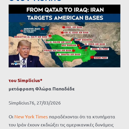
Προβολή
μεγαλύτερης
εικόνας
του
Simplicius*
μετάφραση Φλώρα Παπαδέδε
Simplicius76, 27/03/2026
Οι
New York Times
παραδέχονται ότι τα κτυπήματα
του Ιράν έχουν εκδιώξει τις αμερικανικές δυνάμεις