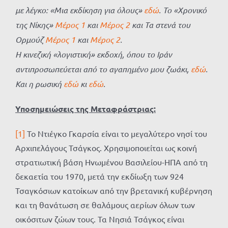
με λέγκο: «Μια εκδίκηση για όλους»
εδώ
. Το «Χρονικό
της Νίκης»
Μέρος 1
και
Μέρος 2
και Τα στενά του
Ορμούζ
Μέρος 1
και
Μέρος 2
.
Η κινεζική «λογιστική» εκδοχή, όπου το Ιράν
αντιπροσωπεύεται από το αγαπημένο μου ζωάκι,
εδώ
.
Και η ρωσική
εδώ
κι
εδώ
.
Υποσημειώσεις της Μεταφράστριας:
[1]
Το Ντιέγκο Γκαρσία είναι το μεγαλύτερο νησί του
Αρχιπελάγους Τσάγκος. Χρησιμοποιείται ως κοινή
στρατιωτική βάση Ηνωμένου Βασιλείου-ΗΠΑ από τη
δεκαετία του 1970, μετά την εκδίωξη των 924
Τσαγκόσιων κατοίκων από την βρετανική κυβέρνηση
και τη θανάτωση σε θαλάμους αερίων όλων των
οικόσιτων ζώων τους. Τα Νησιά Τσάγκος είναι