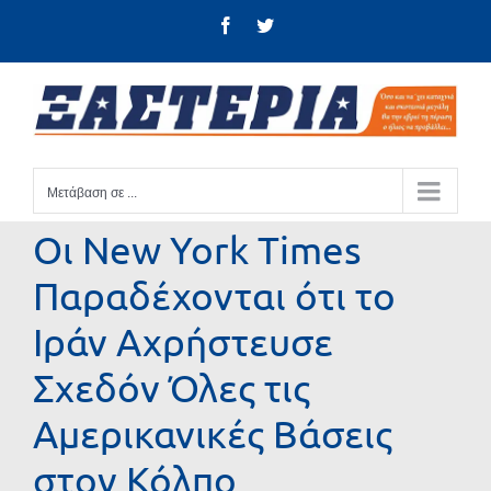
Μετάβαση
Facebook
Twitter
στο
περιεχόμενο
Μετάβαση σε ...
Οι New York Times
Παραδέχονται ότι το
Ιράν Αχρήστευσε
Σχεδόν Όλες τις
Αμερικανικές Βάσεις
στον Κόλπο