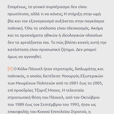
Επομένως, το γενικό συμπέρασμα δεν είναι
πρωτότυπο, αλλά τι να κάνεις; Η στήριξη στην ωμή
βία και τον εξαναγκασμό αυξάνεται στην παγκόσμια
πολιτική. Όλα τα υπόλοιπα είναι πλεονασμός. Ακόμα
και τα προσχήματα ηθικών ή ιδεολογικών πλαισίων
δεν τα χρειάζονται πια. Το πώς βλέπει κανείς αυτή την
κατάσταση είναι προσωπικό ζήτημα. Δεν μπορεί
όμως να αγνοηθεί.
[1]
Ο Κόλιν Πάουελ ήταν στρατηγός, διπλωμάτης και
πολιτικός, ο οποίος διετέλεσε Υπουργός Εξωτερικών
των Ηνωμένων Πολιτειών από το 2001 έως το 2005,
επί προεδρίας Τζορτζ Μπους. Η τελευταία
στρατιωτική θέση του Πάουελ, από τον Οκτώβριο
του 1989 έως τον Σεπτέμβριο του 1993, ήταν ως
επικεφαλής του Κοινού Επιτελείου Στρατού, η