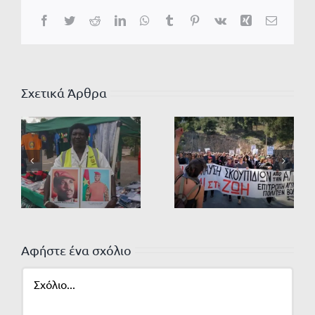
Facebook
Twitter
Reddit
LinkedIn
WhatsApp
Tumblr
Pinterest
Vk
Xing
Email
Σχετικά Άρθρα
Αφήστε ένα σχόλιο
Σχόλιο