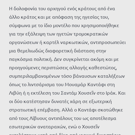
Η δολοφονία του αρχηγού ενός κράτους από ένα
άλλο κράτος και με απόφαση της ηγεσίας του,
σύμφωνα με το ίδιο μοντέλο που χρησιμοποιήθηκε
για την εξάλειψη των ηγετών τρομοκρατικών
οργανώσεων ή καρτέλ ναρκωτικών, αντιπροσωπεύει
μια θεμελιωδώς διαφορετική διάσταση στην
παγκόσμια πολιτική. Δεν συγκρίνεται ακόμη και με
προηγούμενες περιπτώσεις αλλαγής καθεστώτος,
συμπεριλαμβανομένων τόσο βάναυσων καταλήξεων
όπως το λιντσάρισμα του Μουαμάρ Καντάφι στη
Λιβύη ή η εκτέλεση του Σαντάμ Χουσεΐν στο Ιράκ. Και
οι δύο κατέστησαν δυνατές χάρη σε εξωτερική
στρατιωτική επέμβαση. Αλλά ο Καντάφι σκοτώθηκε
από τους Λίβυους αντιπάλους του ως αποτέλεσμα
εσωτερικών αναταραχών, ενώ ο Χουσεΐν
εκτελέστηκε μετά από δίκη από ιρακινό δικαστήριο,