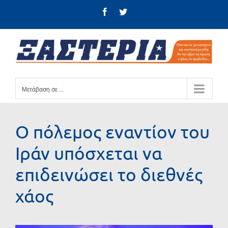
Μετάβαση
Facebook
Twitter
στο
περιεχόμενο
Μετάβαση σε ...
Ο πόλεμος εναντίον του
Ιράν υπόσχεται να
επιδεινώσει το διεθνές
χάος