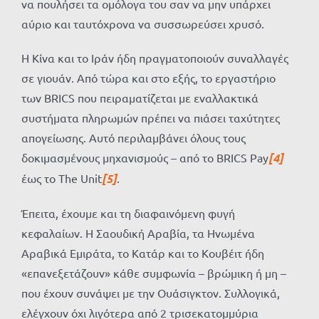
να πουλήσει τα ομόλογα του σαν να μην υπάρχει
αύριο και ταυτόχρονα να συσσωρεύσει χρυσό.
Η Κίνα και το Ιράν ήδη πραγματοποιούν συναλλαγές
σε γιουάν. Από τώρα και στο εξής, το εργαστήριο
των BRICS που πειραματίζεται με εναλλακτικά
συστήματα πληρωμών πρέπει να πιάσει ταχύτητες
απογείωσης. Αυτό περιλαμβάνει όλους τους
δοκιμασμένους μηχανισμούς – από το BRICS Pay
[4]
έως το The Unit
[5]
.
Έπειτα, έχουμε και τη διαφαινόμενη φυγή
κεφαλαίων. Η Σαουδική Αραβία, τα Ηνωμένα
Αραβικά Εμιράτα, το Κατάρ και το Κουβέιτ ήδη
«επανεξετάζουν» κάθε συμφωνία – βρώμικη ή μη –
που έχουν συνάψει με την Ουάσιγκτον. Συλλογικά,
ελέγχουν όχι λιγότερα από 2 τρισεκατομμύρια