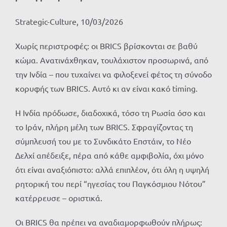
Strategic-Culture, 10/03/2026
Χωρίς περιστροφές: οι BRICS βρίσκονται σε βαθύ
κώμα. Ανατινάχθηκαν, τουλάχιστον προσωρινά, από
την Ινδία – που τυχαίνει να φιλοξενεί φέτος τη σύνοδο
κορυφής των BRICS. Αυτό κι αν είναι κακό timing.
Η Ινδία πρόδωσε, διαδοχικά, τόσο τη Ρωσία όσο και
το Ιράν, πλήρη μέλη των BRICS. Σφραγίζοντας τη
σύμπλευσή του με το Συνδικάτο Επστάιν, το Νέο
Δελχί απέδειξε, πέρα από κάθε αμφιβολία, όχι μόνο
ότι είναι αναξιόπιστο: αλλά επιπλέον, ότι όλη η υψηλή
ρητορική του περί “ηγεσίας του Παγκόσμιου Νότου”
κατέρρευσε – οριστικά.
Οι BRICS θα πρέπει να αναδιαμορφωθούν πλήρως: