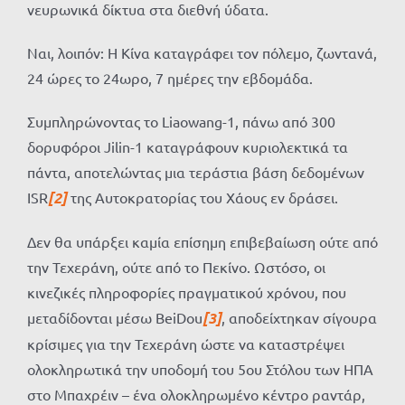
νευρωνικά δίκτυα στα διεθνή ύδατα.
Ναι, λοιπόν: Η Κίνα καταγράφει τον πόλεμο, ζωντανά,
24 ώρες το 24ωρο, 7 ημέρες την εβδομάδα.
Συμπληρώνοντας το Liaowang-1, πάνω από 300
δορυφόροι Jilin-1 καταγράφουν κυριολεκτικά τα
πάντα, αποτελώντας μια τεράστια βάση δεδομένων
ISR
[2]
της Αυτοκρατορίας του Χάους εν δράσει.
Δεν θα υπάρξει καμία επίσημη επιβεβαίωση ούτε από
την Τεχεράνη, ούτε από το Πεκίνο. Ωστόσο, οι
κινεζικές πληροφορίες πραγματικού χρόνου, που
μεταδίδονται μέσω BeiDou
[3]
, αποδείχτηκαν σίγουρα
κρίσιμες για την Τεχεράνη ώστε να καταστρέψει
ολοκληρωτικά την υποδομή του 5ου Στόλου των ΗΠΑ
στο Μπαχρέιν – ένα ολοκληρωμένο κέντρο ραντάρ,