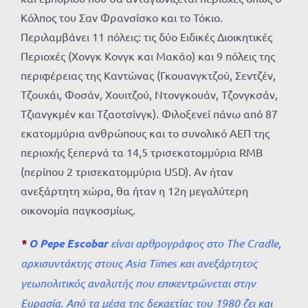
Κόλπος του Σαν Φρανσίσκο και το Τόκιο.
Περιλαμβάνει 11 πόλεις: τις δύο Ειδικές Διοικητικές
Περιοχές (Χονγκ Κονγκ και Μακάο) και 9 πόλεις της
περιφέρειας της Καντώνας (Γκουανγκτζού, Σεντζέν,
Τζουχάι, Φοσάν, Χουιτζού, Ντονγκουάν, Τζονγκσάν,
Τζιανγκμέν και Τζαοτσίνγκ). Φιλοξενεί πάνω από 87
εκατομμύρια ανθρώπους και το συνολικό ΑΕΠ της
περιοχής ξεπερνά τα 14,5 τρισεκατομμύρια RMB
(περίπου 2 τρισεκατομμύρια USD). Αν ήταν
ανεξάρτητη χώρα, θα ήταν η 12η μεγαλύτερη
οικονομία παγκοσμίως.
*
Ο Pepe Escobar
είναι αρθρογράφος στο The Cradle,
αρχισυντάκτης στους Asia Times και ανεξάρτητος
γεωπολιτικός αναλυτής που επικεντρώνεται στην
Ευρασία. Από τα μέσα της δεκαετίας του 1980 ζει και