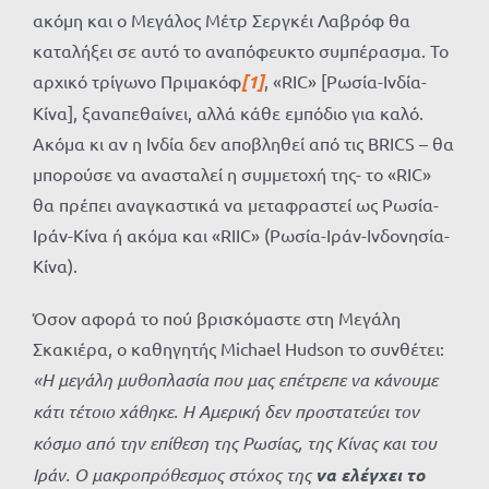
ακόμη και ο Μεγάλος Μέτρ Σεργκέι Λαβρόφ θα
καταλήξει σε αυτό το αναπόφευκτο συμπέρασμα. Το
αρχικό τρίγωνο Πριμακόφ
[1]
, «RIC» [Ρωσία-Ινδία-
Κίνα], ξαναπεθαίνει, αλλά κάθε εμπόδιο για καλό.
Ακόμα κι αν η Ινδία δεν αποβληθεί από τις BRICS – θα
μπορούσε να ανασταλεί η συμμετοχή της- το «RIC»
θα πρέπει αναγκαστικά να μεταφραστεί ως Ρωσία-
Ιράν-Κίνα ή ακόμα και «RIIC» (Ρωσία-Ιράν-Ινδονησία-
Κίνα).
Όσον αφορά το πού βρισκόμαστε στη Μεγάλη
Σκακιέρα, ο καθηγητής Michael Hudson το συνθέτει:
«Η μεγάλη μυθοπλασία που μας επέτρεπε να κάνουμε
κάτι τέτοιο χάθηκε. Η Αμερική δεν προστατεύει τον
κόσμο από την επίθεση της Ρωσίας, της Κίνας και του
Ιράν. Ο μακροπρόθεσμος στόχος της
να ελέγχει το