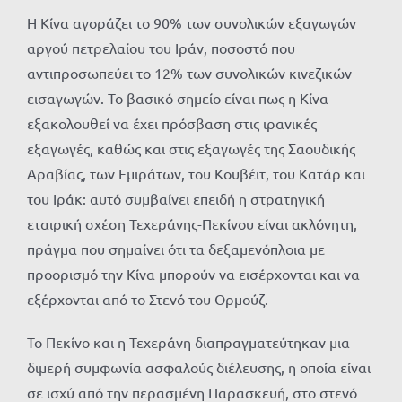
Η Κίνα αγοράζει το 90% των συνολικών εξαγωγών
αργού πετρελαίου του Ιράν, ποσοστό που
αντιπροσωπεύει το 12% των συνολικών κινεζικών
εισαγωγών. Το βασικό σημείο είναι πως η Κίνα
εξακολουθεί να έχει πρόσβαση στις ιρανικές
εξαγωγές, καθώς και στις εξαγωγές της Σαουδικής
Αραβίας, των Εμιράτων, του Κουβέιτ, του Κατάρ και
του Ιράκ: αυτό συμβαίνει επειδή η στρατηγική
εταιρική σχέση Τεχεράνης-Πεκίνου είναι ακλόνητη,
πράγμα που σημαίνει ότι τα δεξαμενόπλοια με
προορισμό την Κίνα μπορούν να εισέρχονται και να
εξέρχονται από το Στενό του Ορμούζ.
Το Πεκίνο και η Τεχεράνη διαπραγματεύτηκαν μια
διμερή συμφωνία ασφαλούς διέλευσης, η οποία είναι
σε ισχύ από την περασμένη Παρασκευή, στο στενό