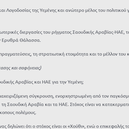
αι Λογοδοσίας της Υεμένης και ανώτερο μέλος του πολιτικού 
σωτερικές διεργασίες του ρήγματος Σαουδικής Αραβίας-ΗΑΕ, τ
ην Ερυθρά Θάλασσα.
απραγματεύσεις, τη στρατιωτική ετοιμότητα και το μέλλον του 
τασης και σαφήνειας)
δικής Αραβίας και ΗΑΕ για την Υεμένη;
ιαχειριζόμενη σύγκρουση, ενορχηστρωμένη από τον παγκόσμιο
 τη Σαουδική Αραβία και τα ΗΑΕ. Στόχος είναι να κατακερματ
κοπους πολέμους.
 δηλώνει ότι ο στόχος είναι οι «Χούθι», ενώ ο επικεφαλής τ