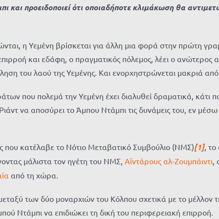
ι και προειδοποιεί ότι οποιαδήποτε κλιμάκωση θα αντιμετ
σπώνται, η Υεμένη βρίσκεται για άλλη μια φορά στην πρώτη γρ
επιρροή και εδάφη, ο πραγματικός πόλεμος, λέει ο ανώτερος 
ύληση του λαού της Υεμένης. Και ενορχηστρώνεται μακριά απ
των που πολεμά την Υεμένη έχει διαλυθεί δραματικά, κάτι π
 Ριάντ να αποσύρει το Άμπου Ντάμπι τις δυνάμεις του, εν μέσ
χές που κατέλαβε το Νότιο Μεταβατικό Συμβούλιο (ΝΜΣ)
[1]
, τ
οντας μάλιστα τον ηγέτη του ΝΜΣ,
Αϊντάρους αλ-Ζουμπάιντι
,
αία
από τη χώρα.
εταξύ των δύο μοναρχιών του Κόλπου σχετικά με το μέλλον τη
μπού Ντάμπι να επιδιώκει τη δική του περιφερειακή επιρροή.