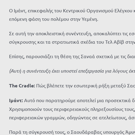
Ο Ιμάντ, επικεφαλής του Κεντρικού Οργανισμού Ελέγχου κ
επόμενη φάση του πολέμου στην Υεμένη.
Σε αυτή την αποκλειστική συνέντευξη, αποκαλύπτει τις ε
σύγκρουσης και τα στρατιωτικά σχέδια του Τελ Αβίβ στ
Επίσης, παρουσιάζει τη θέση της Σαναά σχετικά με τις δι
(Αυτή η συνέντευξη έχει υποστεί επεξεργασία για λόγους έκ
The Cradle:
Πώς βλέπετε την εσωτερική ρήξη μεταξύ Σαου
Ιμάντ:
Αυτό που παρατηρούμε αποτελεί μια προσεκτικά δ
Χρησιμοποιούν τους περιφερειακούς πληρεξουσίους τους,
περιφερειακών γραμμών, οδηγώντας σε ατελείωτους, άσ
Παρά τη σύγκρουσή τους, ο Σαουδάραβας υπουργός Άμυνας