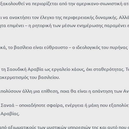
εξακολουθεί να περιορίζεται από την αμερικανο-σιωνιστική ατ
έλει να ανακτήσει τον έλεγχο της περιφερειακής δυναμικής. Α
τητα επιμένει – η ρητορική των μέσων ενημέρωσης παραμένει ε
κά, το βασίλειο είναι εύθραυστο – ο ιδεολογικός του πυρήνας
ν τη Σαουδική Αραβία ως εργαλείο χάους, όχι σταθερότητας. 
ακερματισμός του βασιλείου.
απολύσουν άλλη μια επίθεση, ποια θα είναι η απάντηση των Α
Σαναά – οποιαδήποτε σφαίρα, ενέργεια ή μάχη που εξαπολύετ
 Αραβίας.
από αξιωματικούς των μυστικών υπηρεσιών της και αυτό που σ