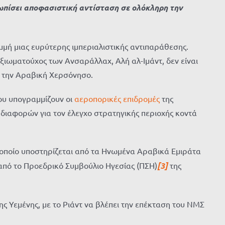
ωπίσει αποφασιστική αντίσταση σε ολόκληρη την
αμμή μιας ευρύτερης ιμπεριαλιστικής αντιπαράθεσης.
αξιωματούχος των Ανσαράλλαχ, Αλή αλ-Ιμάντ, δεν είναι
ό την Αραβική Χερσόνησο.
ου υπογραμμίζουν οι
αεροπορικές επιδρομές
της
ω διαφορών για τον έλεγχο στρατηγικής περιοχής κοντά
ο οποίο υποστηρίζεται από τα Ηνωμένα Αραβικά Εμιράτα
 από το Προεδρικό Συμβούλιο Ηγεσίας (ΠΣΗ)
[3]
της
ς Υεμένης, με το Ριάντ να βλέπει την επέκταση του ΝΜΣ