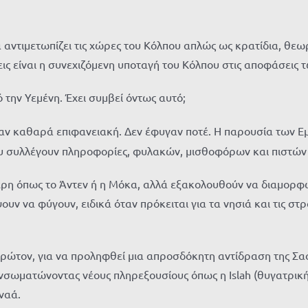
α αντιμετωπίζει τις χώρες του Κόλπου απλώς ως κρατίδια, θε
εις είναι η συνεχιζόμενη υποταγή του Κόλπου στις αποφάσεις 
 την Υεμένη. Έχει συμβεί όντως αυτό;
ν καθαρά επιφανειακή. Δεν έφυγαν ποτέ. Η παρουσία των Ε
υ συλλέγουν πληροφορίες, φυλακών, μισθοφόρων και πιστών
έρη όπως το Άντεν ή η Μόκα, αλλά εξακολουθούν να διαμορφώ
ν να φύγουν, ειδικά όταν πρόκειται για τα νησιά και τις στρα
ρώτον, για να προληφθεί μια απροσδόκητη αντίδραση της Σαο
σωματώνοντας νέους πληρεξουσίους όπως η Islah (θυγατρικ
ναά.