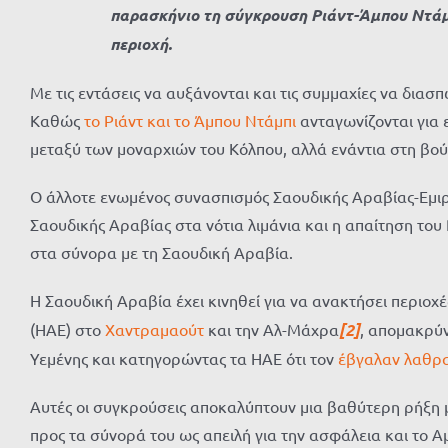
παρασκήνιο τη σύγκρουση Ριάντ-Άμπου Ντάμπ
περιοχή.
Με τις εντάσεις να αυξάνονται και τις συμμαχίες να δια
Καθώς
το Ριάντ και το Άμπου Ντάμπι
ανταγωνίζονται για 
μεταξύ των μοναρχιών του Κόλπου, αλλά ενάντια στη βο
Ο άλλοτε ενωμένος συνασπισμός Σαουδικής Αραβίας-Εμιρά
Σαουδικής Αραβίας στα νότια λιμάνια και η απαίτηση του
στα σύνορα με τη Σαουδική Αραβία.
Η Σαουδική Αραβία έχει κινηθεί για να ανακτήσει περιο
(ΗΑΕ) στο
Χαντραμαούτ
και την Αλ-Μάχρα
[2]
, απομακρύν
Υεμένης και κατηγορώντας τα ΗΑΕ ότι τον
έβγαλαν λαθρ
Αυτές οι συγκρούσεις αποκαλύπτουν μια βαθύτερη ρήξη μ
προς τα σύνορά του ως απειλή για την ασφάλεια και το Α