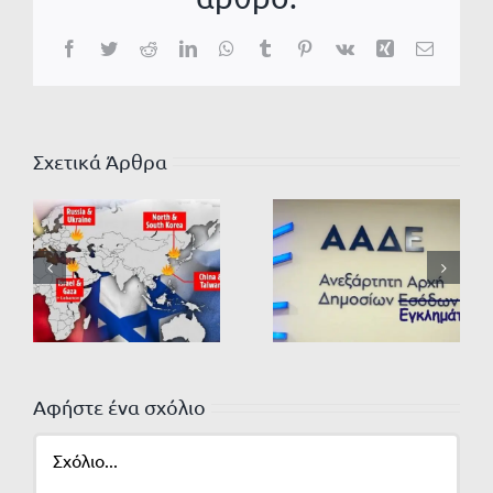
Facebook
Twitter
Reddit
LinkedIn
WhatsApp
Tumblr
Pinterest
Vk
Xing
Email
Σχετικά Άρθρα
Αφήστε ένα σχόλιο
Σχόλιο