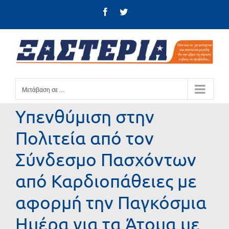
Μετάβαση
Facebook
Twitter
στο
περιεχόμενο
Μετάβαση σε ...
Υπενθύμιση στην
Πολιτεία από τον
Σύνδεσμο Πασχόντων
από Καρδιοπάθειες με
αφορμή την Παγκόσμια
Ημέρα για τα Άτομα με