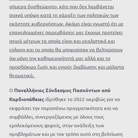
σήμερα δυσθεώρητο, κάτι που δεν λαμβάνεται
συχνά υπόψη κατά τη χάραξη των πολιτικών των
εκάστοτε κυβερνήσεων. Ακόμη είναι γνωστό ότι με
επανειλημμένες παρεμβάσεις μας έχουμε προτείνει
σειρά μέτρων τα οποία είναι και ρεαλιστικά και
εύλογα και τα οποία θα μπορούσαν να βελτιώσουν
όχι μόνο την καθημερινότητά μας αλλά και το
προσδόκιμο ζωής και υγιούς διαβίωσης και μάλιστα
θεαματικά.
Ο
Πανελλήνιος Σύνδεσμος Πασχόντων από
Καρδιοπάθειες
ιδρύθηκε το 2022 ακριβώς για να
εκφράσει την παραπάνω πραγματικότητα και να
συμβάλλει, συνεργαζόμενος με όλους τους
εμπλεκόμενους φορείς, στην ανάδειξη των
προβλημάτων και με τον τρόπο αυτό στη βελτίωση