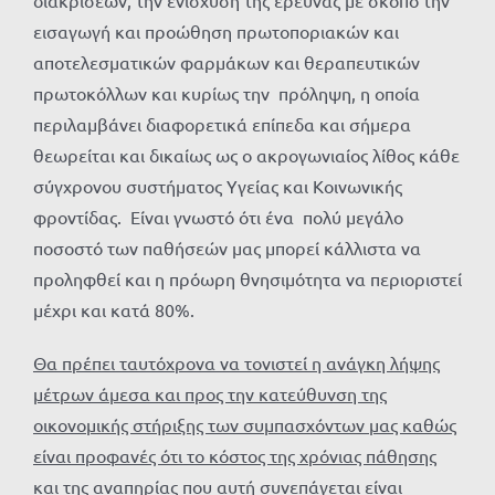
διακρίσεων, την ενίσχυση της έρευνας με σκοπό την
εισαγωγή και προώθηση πρωτοποριακών και
αποτελεσματικών φαρμάκων και θεραπευτικών
πρωτοκόλλων και κυρίως την πρόληψη, η οποία
περιλαμβάνει διαφορετικά επίπεδα και σήμερα
θεωρείται και δικαίως ως ο ακρογωνιαίος λίθος κάθε
σύγχρονου συστήματος Υγείας και Κοινωνικής
φροντίδας. Είναι γνωστό ότι ένα πολύ μεγάλο
ποσοστό των παθήσεών μας μπορεί κάλλιστα να
προληφθεί και η πρόωρη θνησιμότητα να περιοριστεί
μέχρι και κατά 80%.
Θα πρέπει ταυτόχρονα να τονιστεί η ανάγκη λήψης
μέτρων άμεσα και προς την κατεύθυνση της
οικονομικής στήριξης των συμπασχόντων μας καθώς
είναι προφανές ότι το κόστος της χρόνιας πάθησης
και της αναπηρίας που αυτή συνεπάγεται είναι