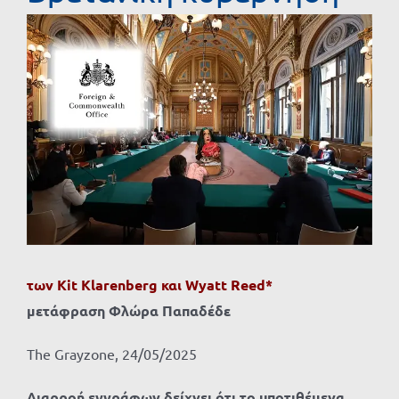
Προβολή
μεγαλύτερης
εικόνας
των
Kit Klarenberg και
Wyatt Reed*
μετάφραση
Φλώρα
Παπαδέδε
The Grayzone, 24/05/2025
Διαρροή εγγράφων δείχνει ότι το υποτιθέμενα