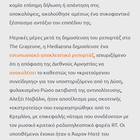
καμία επίσημη δήλωση ή απάντηση στις
αποκαλύψεις, ακολούθησε αμέσως ένα συκοφαντικό
ξέσπασμα αντάξιο του επιπέδου της.
Μερικές μέρες μετά τη δημοσίευση του ρεπορτάζ στο
The Grayzone, η Mediazona δημοσίευσε ένα
εντυπωσιακό αποκλειστικό ρεπορτάζ
, ισχυριζόμενο
ότι η απόφαση της Διεθνούς Αμνηστίας να
ανακαλέσει
το καθεστώς του «κρατούμενου
συνείδησης» για τον υποστηριζόμενο από τη Δύση,
φυλακισμένο Ρώσο ακτιβιστή της αντιπολίτευσης,
Αλεξέι Ναβάλνι, ήταν αποτέλεσμα μιας σκοτεινής
«εκστρατείας» που ενορχηστρώθηκε από το
Κρεμλίνο, με επικεφαλής «άτομα που συνδέονται» με
τον ρωσικό κρατικό ραδιοτηλεοπτικό φορέα RT. Οι
υποτιθέμενοι ένοχοι ήταν ο Άαρον Ματέ του