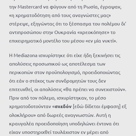
την Mastercard να φύγουν από τη Ρωσία, έγραψαν,
«η χρηματοδότηση από τους αναγνώστες μας»
στέρεψε, εξηγώντας ότι το ξέσπασμα του πολέμου δι’
αντιπροσώπου στην Ουκρανία «χρεοκόπησε» το
επιχειρηματικό μοντέλο του μέσου «εν μία νυκτί».
Η Mediazona ισχυρίστηκε ότι είχε ήδη ξεκινήσει τις
απολύσεις προσωπικού ως αποτέλεσμα των
περικοπών στον προϋπολογισμό, προειδοποιώντας
ότι εάν ο στόχος των συνδρομητών τους δεν
επιτευχθεί, οι απολύσεις «θα πρέπει να συνεχιστούν».
Πριν από τον πόλεμο, ισχυρίστηκαν, το μέσο
χρηματοδοτούνταν «
σχεδόν
[εδώ δίδεται έμφαση] εξ
ολοκλήρου» από δωρεές αναγνωστών. Αυτή η
κραυγαλέα προειδοποίηση υποδηλώνει έντονα ότι
είχαν υποστηριχθεί τουλάχιστον εν μέρει από