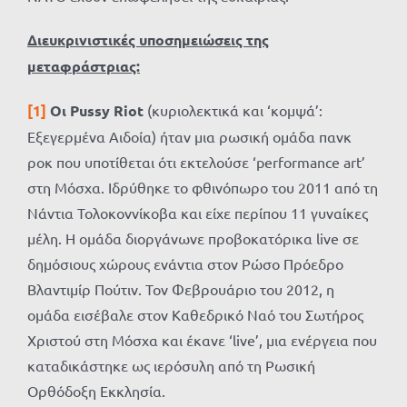
Διευκρινιστικές υποσημειώσεις της
μεταφράστριας:
[1]
Οι Pussy Riot
(κυριολεκτικά και ‘κομψά’:
Εξεγερμένα Αιδοία) ήταν μια ρωσική ομάδα πανκ
ροκ που υποτίθεται ότι εκτελούσε ‘performance art’
στη Μόσχα. Ιδρύθηκε το φθινόπωρο του 2011 από τη
Νάντια Τολοκοννίκοβα και είχε περίπου 11 γυναίκες
μέλη. Η ομάδα διοργάνωνε προβοκατόρικα live σε
δημόσιους χώρους ενάντια στον Ρώσο Πρόεδρο
Βλαντιμίρ Πούτιν. Τον Φεβρουάριο του 2012, η
ομάδα εισέβαλε στον Καθεδρικό Ναό του Σωτήρος
Χριστού στη Μόσχα και έκανε ‘live’, μια ενέργεια που
καταδικάστηκε ως ιερόσυλη από τη Ρωσική
Ορθόδοξη Εκκλησία.