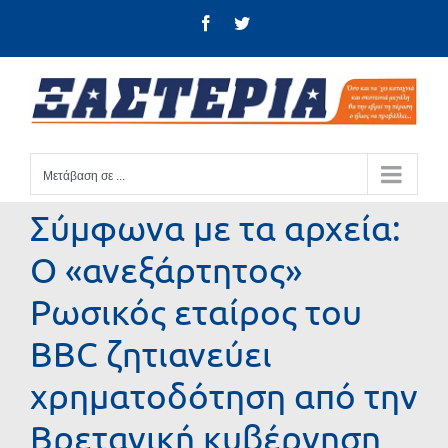
Μετάβαση
Facebook
Twitter
στο
περιεχόμενο
Μετάβαση σε ...
Σύμφωνα με τα αρχεία:
Ο «ανεξάρτητος»
Ρωσικός εταίρος του
BBC ζητιανεύει
χρηματοδότηση από την
Βρετανική κυβέρνηση