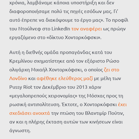
χρόνια, λαμβάναμε κάποια υποστήριξη και δεν
διαφοροποιήσαμε πολύ τις πηγές εσόδων μας. Γι’
αυτό έπρεπε να διακόψουμε το έργο μας». Το προφίλ
του Ντούλνεφ στο LinkedIn
τον αναφέρει
ως πρώην
εργαζόμενο στο «δίκτυο Χοντορκόφσκι».
Αυτή η διεθνής ομάδα προπαγάνδας κατά του
Κρεμλίνου σχηματίστηκε από τον εξόριστο Ρώσο
ολιγάρχη Μιχαήλ Χοντορκόφσκι, ο οποίος
ζει στο
Λονδίνο
και
αφέθηκε ελεύθερος μαζί
με μέλη των
Pussy Riot τον Δεκέμβριο του 2013 χάριν
«μεγαλοπρεπούς χειρονομίας» της Μόσχας προς τη
ρωσική αντιπολίτευση. Έκτοτε, ο Χοντορκόφσκι
έχει
σχεδιάσει ανοιχτά
την πτώση του Βλαντιμίρ Πούτιν,
αν και η πλήρης έκταση αυτών των κινήσεων είναι
άγνωστη.