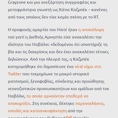
Grayzone και μια ανεξάρτητη συγγραφέας και
μεταφράστρια γνωστή ως Κάτια Καζμπέκ – κανένας
από τους οποίους δεν είχε καμία σχέση με το RT.
Η προφανής αμαρτία του Ματέ ήταν
η αποκάλυψη
τού γιατί η Διεθνής Αμνηστία είχε ανακαλέσει την
ιδιότητα του Ναβάλνι: «δεδομένου ότι υποστήριζε τη
βία και τις διακρίσεις και δεν έχει ανακαλέσει τέτοιες
δηλώσεις». Από την πλευρά της, η Καζμπέκ
κατηγορήθηκε ότι δημοσίευσε ένα
viral νήμα στο
Twitter
που τεκμηρίωνε το μακρύ ιστορικό
ρατσισμού, ξενοφοβίας, σύνδεσης και προώθησης
νεοναζιστικών προσωπικοτήτων και ομάδων από τον
Ναβάλνι,
τα οποία αρνούνταν σταθερά να
αποκηρύξει
. Στη συνέχεια, δέχτηκε
παρενοχλήσεις,
απειλές και κατασυκοφάντηση
από την
αρχισυντάκτρια του Bellingcat
[4]
, Ναταλία