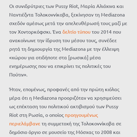
Οι συνιδρύτριες των Pussy Riot, Μαρία Αλιόχινα και
Ναντιέζντα Τολοκοννίκοβα, ξεκίνησαν τη Mediazona
σχεδόν αμέσως μετά την απελευθέρωσή τους μαζί με
τον Χοντορκόφσκι. Ένα
δελτίο τύπου
του 2014 που
ανακοίνωνε την ίδρυση του μέσου τους, συνέδεε
ρητά τη δημιουργία της Mediazona με την έλλειψη
«χώρου για οτιδήποτε στα [ρωσικά] μέσα
ενημέρωσης που να επικρίνει τις πολιτικές του
Πούτιν».
Ήταν, επομένως, προφανές από την πρώτη κιόλας
μέρα ότι η Mediazona προοριζόταν να χρησιμεύσει
ως επέκταση του πολιτικού ακτιβισμού των Pussy
Riot στη Ρωσία, ο οποίος
προηγουμένως
περιελάμβανε
τη συμμετοχή της Τολοκοννίκοβα σε
δημόσιο όργιο σε μουσείο της Μόσχας το 2008 και