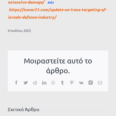
extensive-damage/
και
https://sonar21.com/update-on-irans-targeting-of-
israels-defense-industry/
4 Ιουλίου, 2025
Μοιραστείτε αυτό το
άρθρο.
Facebook
Twitter
Reddit
LinkedIn
WhatsApp
Tumblr
Pinterest
Vk
Xing
Email
Σχετικά Άρθρα