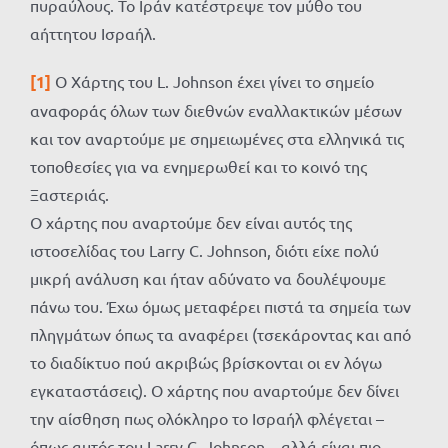
πυραύλους. Το Ιράν κατέστρεψε τον μύθο του
αήττητου Ισραήλ.
[1]
Ο Χάρτης του L. Johnson έχει γίνει το σημείο
αναφοράς όλων των διεθνών εναλλακτικών μέσων
και τον αναρτούμε με σημειωμένες στα ελληνικά τις
τοποθεσίες για να ενημερωθεί και το κοινό της
Ξαστεριάς.
Ο χάρτης που αναρτούμε δεν είναι αυτός της
ιστοσελίδας του Larry C. Johnson, διότι είχε πολύ
μικρή ανάλυση και ήταν αδύνατο να δουλέψουμε
πάνω του. Έχω όμως μεταφέρει πιστά τα σημεία των
πληγμάτων όπως τα αναφέρει (τσεκάροντας και από
το διαδίκτυο πού ακριβώς βρίσκονται οι εν λόγω
εγκαταστάσεις). Ο χάρτης που αναρτούμε δεν δίνει
την αίσθηση πως ολόκληρο το Ισραήλ φλέγεται –
όπως αυτός του Larry C. Johnson – αλλά είναι πιο