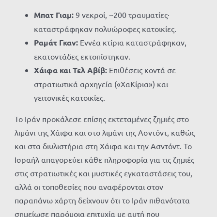
Μπατ Γιαμ:
9 νεκροί, ~200 τραυματίες·
καταστράφηκαν πολυώροφες κατοικίες.
Ραμάτ Γκαν:
Εννέα κτίρια καταστράφηκαν,
εκατοντάδες εκτοπίστηκαν.
Χάιφα και Τελ Αβίβ:
Επιθέσεις κοντά σε
στρατιωτικά αρχηγεία («ΧαΚίρια») και
γειτονικές κατοικίες.
Το Ιράν προκάλεσε επίσης εκτεταμένες ζημιές στο
λιμάνι της Χάιφα και στο λιμάνι της Ασντόντ, καθώς
και στα διυλιστήρια στη Χάιφα και την Ασντόντ. Το
Ισραήλ απαγορεύει κάθε πληροφορία για τις ζημιές
στις στρατιωτικές και μυστικές εγκαταστάσεις του,
αλλά οι τοποθεσίες που αναφέρονται στον
παραπάνω χάρτη δείχνουν ότι το Ιράν πιθανότατα
σημείωσε παρόμοια επιτυχία με αυτή που