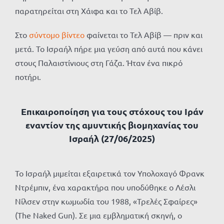
παρατηρείται στη Χάιφα και το Τελ Αβίβ.
Στο
σύντομο βίντεο
φαίνεται το Τελ Αβίβ — πριν και
μετά. Το Ισραήλ πήρε μια γεύση από αυτά που κάνει
στους Παλαιστίνιους στη Γάζα. Ήταν ένα πικρό
ποτήρι.
Επικαιροποίηση για τους στόχους του Ιράν
εναντίον της αμυντικής βιομηχανίας του
Ισραήλ (27/06/2025)
Το Ισραήλ μιμείται εξαιρετικά τον Υπολοχαγό Φρανκ
Ντρέμπιν, ένα χαρακτήρα που υποδύθηκε ο Λέσλι
Νίλσεν στην κωμωδία του 1988, «Τρελές Σφαίρες»
(The Naked Gun). Σε μια εμβληματική σκηνή, ο