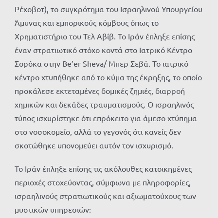
Ρέχοβοτ), το συγκρότημα του Ισραηλινού Υπουργείου
Άμυνας και εμπορικούς κόμβους όπως το
Χρηματιστήριο του Τελ Αβίβ. Το Ιράν έπληξε επίσης
έναν στρατιωτικό στόχο κοντά στο Ιατρικό Κέντρο
Σορόκα στην Be’er Sheva/ Μπερ Σεβά. Το ιατρικό
κέντρο χτυπήθηκε από το κύμα της έκρηξης, το οποίο
προκάλεσε εκτεταμένες δομικές ζημιές, διαρροή
χημικών και δεκάδες τραυματισμούς. Ο ισραηλινός
τύπος ισχυρίστηκε ότι επρόκειτο για άμεσο χτύπημα
στο νοσοκομείο, αλλά το γεγονός ότι κανείς δεν
σκοτώθηκε υπονομεύει αυτόν τον ισχυρισμό.
Το Ιράν έπληξε επίσης τις ακόλουθες κατοικημένες
περιοχές στοχεύοντας, σύμφωνα με πληροφορίες,
ισραηλινούς στρατιωτικούς και αξιωματούχους των
μυστικών υπηρεσιών: