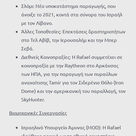
Σλόμι: Νέο υποκατάστημα παραγωγής, που
άνοιξε το 2021, κοντά στα σύνορα του Ισραήλ
με τον Λίβανο.
Άλλες Τοποθεσίες: Επεκτάσεις δραστηριοτήτων
στο Τελ Αβίβ, την Ιερουσαλήμ και την Μπερ
Σεβά.
Διεθνείς Κοινοπραξίες: Η Rafael συμμετέχει σε
κοινοπραξία με την Raytheon στο Αρκάνσας
των ΗΠΑ, για την παραγωγή των πυραύλων
αναχαίτισης Tamir για τον Σιδερένιο Θόλο (Iron
Dome) και την αμερικανική του παραλλαγή, τον
SkyHunter.
Βιομηχανικές Συνεργασίες
Ισραηλινό Υπουργείο Άμυνας (MOD): Η Rafael
ιδρύθηκε αρχικά ως το εθνικό εργαστήριο