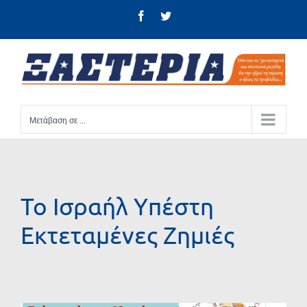
Μετάβαση
Facebook
Twitter
στο
περιεχόμενο
Μετάβαση σε ...
Το Ισραήλ Yπέστη
Eκτεταμένες Zημιές