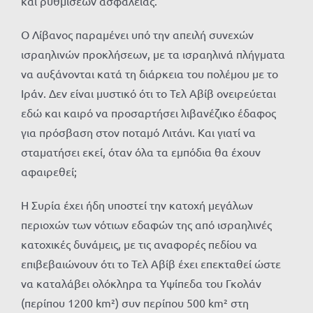
και ρυθμίσεων ασφαλείας.
Ο Λίβανος παραμένει υπό την απειλή συνεχών
ισραηλινών προκλήσεων, με τα ισραηλινά πλήγματα
να αυξάνονται κατά τη διάρκεια του πολέμου με το
Ιράν. Δεν είναι μυστικό ότι το Τελ Αβίβ ονειρεύεται
εδώ και καιρό να προσαρτήσει λιβανέζικο έδαφος
για πρόσβαση στον ποταμό Λιτάνι. Και γιατί να
σταματήσει εκεί, όταν όλα τα εμπόδια θα έχουν
αφαιρεθεί;
Η Συρία έχει ήδη υποστεί την κατοχή μεγάλων
περιοχών των νότιων εδαφών της από ισραηλινές
κατοχικές δυνάμεις, με τις αναφορές πεδίου να
επιβεβαιώνουν ότι το Τελ Αβίβ έχει επεκταθεί ώστε
να καταλάβει ολόκληρα τα Υψίπεδα του Γκολάν
(περίπου 1200 km²) συν περίπου 500 km² στη