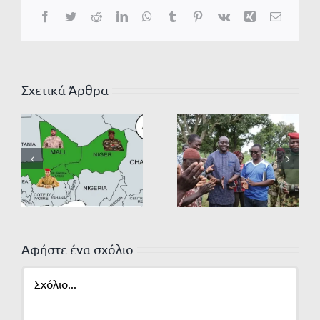
Facebook
Twitter
Reddit
LinkedIn
WhatsApp
Tumblr
Pinterest
Vk
Xing
Email
Σχετικά Άρθρα
Αφήστε ένα σχόλιο
Σχόλιο