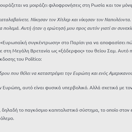
υράζεται να μοιράζει φιλοφρονήσεις στη Ρωσία και τον μόνιμ
καταλαβαίνετε. Νίκησαν τον Χίτλερ και νίκησαν τον Ναπολέοντα.
α πολεμά. Αυτή ήταν η ερώτησή μου προς αυτόν γιατί αν συνεχίσ
 «Ευρωπαϊκή συγκέντρωση» στο Παρίσι για να αποφασίσει πώ
 στη Μεγάλη Βρετανία ως «ξάδερφος» του θείου Σαμ. Αυτό πο
δοσης του Politico:
ρου που θέλει να καταστρέψει την Ευρώπη και ενός Αμερικανού
ην Ευρώπη, αυτό είναι φυσικά υπερβολικό. Αλλά σχετικά με το
 δηλαδή το παγκόσμιο καπιταλιστικό σύστημα, το οποίο στον 
Πόλεμο.