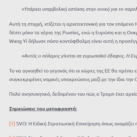
«Υπάρχει υπερβολική εστίαση στην ενοχή για το παρελθ
Αυτή τη στιγμή, χτίζεται η αρχιτεκτονική για τον επόμε
δέσει μόνο τα χέρια της Ρωσίας, ενώ η Ευρώπη και η Ο
Wang Yi δήλωσε πόσο κοντόφθαλμη είναι αυτή η προσέγγ
«Αυτός ο πόλεμος γίνεται σε ευρωπαϊκό έδαφος. Η Ευ
Το να αγνοηθεί το γεγονός ότι οι χώρες της ΕΕ θα πρέπει
συγκεκριμένες νομικές υποχρεώσεις μαζί με την ίδια την
Πολύ ανησυχητικό, δεδομένου του πώς ο Τραμπ έχει αρχίσ
Σημειώσεις του μεταφραστή:
[1]
SVO: Η Ειδική Στρατιωτική Επιχείρηση όπως ονομάζει 