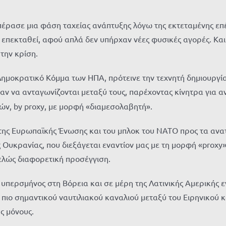
πέρασε μια φάση ταχείας ανάπτυξης λόγω της εκτεταμένης επ
 επεκταθεί, αφού απλά δεν υπήρχαν νέες φυσικές αγορές. Και
 την κρίση.
ημοκρατικό Κόμμα των ΗΠΑ, πρότεινε την τεχνητή δημιουργία
αν να ανταγωνίζονται μεταξύ τους, παρέχοντας κίνητρα για α
ών, by proxy, με μορφή «διαμεσολαβητή».
της Ευρωπαϊκής Ένωσης και του μπλοκ του ΝΑΤΟ προς τα ανατο
ς Ουκρανίας, που διεξάγεται εναντίον μας με τη μορφή «proxy
τελώς διαφορετική προσέγγιση.
υπερσμήνος στη Βόρεια και σε μέρη της Λατινικής Αμερικής 
υ πιο σημαντικού ναυτιλιακού καναλιού μεταξύ του Ειρηνικού 
ς μόνους.