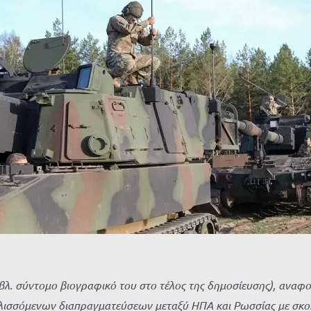
. σύντομο βιογραφικό του στο τέλος της δημοσίευσης), αναφορι
ελισσόμενων διαπραγματεύσεων μεταξύ ΗΠΑ και Ρωσσίας με σκο