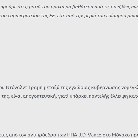
ρούμε ότι η ματιά του προχωρά βαθύτερα από τις συνήθεις αναλ
ου ευρωιερατείου της ΕΕ, είτε από την μεριά του επίσημου ρωσσ
του Ντόναλντ Τραμπ μεταξύ της εγχώριας κυβερνώσας νομενκλ
ης, είναι απογοητευτική, γιατί υπάρχει παντελής έλλειψη κα
ες από τον αντιπρόεδρο των ΗΠΑ J.D. Vance στο Μόναχο προκ