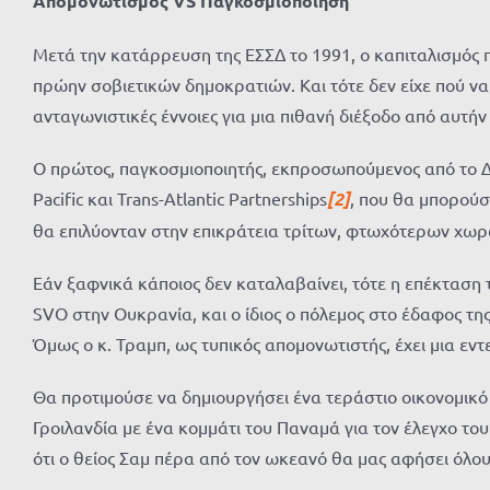
Απομονωτισμός
VS
Παγκοσμιοποίηση
Μετά την κατάρρευση της ΕΣΣΔ το 1991, ο καπιταλισμός 
πρώην σοβιετικών δημοκρατιών. Και τότε δεν είχε πού να
ανταγωνιστικές έννοιες για μια πιθανή διέξοδο από αυτήν
Ο πρώτος, παγκοσμιοποιητής, εκπροσωπούμενος από το Δ
Pacific και Trans-Atlantic Partnerships
[2]
, που θα μπορούσ
θα επιλύονταν στην επικράτεια τρίτων, φτωχότερων χωρ
Εάν ξαφνικά κάποιος δεν καταλαβαίνει, τότε η επέκταση 
SVO στην Ουκρανία, και ο ίδιος ο πόλεμος στο έδαφος τη
Όμως ο κ. Τραμπ, ως τυπικός απομονωτιστής, έχει μια εν
Θα προτιμούσε να δημιουργήσει ένα τεράστιο οικονομικό 
Γροιλανδία με ένα κομμάτι του Παναμά για τον έλεγχο το
ότι ο θείος Σαμ πέρα ​​από τον ωκεανό θα μας αφήσει όλου