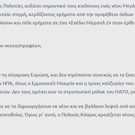
ς Πολιτείες αυξάνει σημαντικά τους κινδύνους ενός νέου Με
ευταία στιγμή, κερδίζοντας χρήματα από την προμήθεια όπλων
ρδίσουν και πάλι χρήματα σε ένα «Σχέδιο Μάρσαλ 2» όταν έρ
του «καταστροφέα»;
τη σύγχρονη Ευρώπη, και δεν ντρέπονται συνεχώς να το ξεκ
 ΗΠΑ, όπως ο Εμμανουέλ Μακρόν και η τρανς «σύζυγός» του.
ών. Δεν τους αρέσει καν το στρατιωτικό μπλοκ του ΝΑΤΟ, για
ια να τα δημιουργήσουν εκ νέου και να βγάλουν λεφτά από αυ
πευθείας. Όμως γι’ αυτό, ο Παλαιός Κόσμος χρειάζεται νέους η