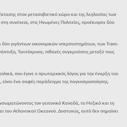
έκτασης στον μετασοβιετικό χώρο και της λεηλασίας των
 στη συνέχεια, στις Ηνωμένες Πολιτείες, προέκυψαν δύο
 δύο γιγάντιων οικονομικών υπερσυστημάτων, των Trans-
νάπτυξη. Ταυτόχρονα, πιθανές συγκρούσεις μεταξύ τους
λικά, που έγινε ο πρωταρχικός λόγος για την έναρξη του
», είναι ένα σαφές παράδειγμα της παγκοσμιοποίησης.
ενσωματώνοντας τον γειτονικό Καναδά, το Μεξικό και τη
και του Ατλαντικού Ωκεανού. Δυστυχώς, αυτό δεν σημαίνει