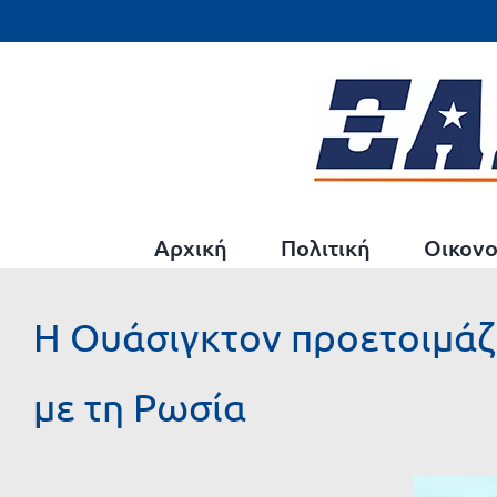
Μετάβαση
στο
περιεχόμενο
Αρχική
Πολιτική
Οικονο
Η Ουάσιγκτον προετοιμάζ
με τη Ρωσία
Προβολή