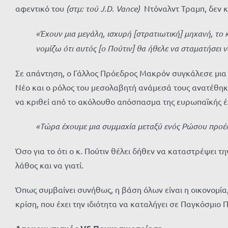
αφεντικό του
(στμ: τού
J.D. Vance
)
Ντόναλντ Τραμπ, δεν κο
«Έχουν μια μεγάλη, ισχυρή
[
στρατιωτική
]
μηχανή, το 
νομίζω ότι αυτός
[
ο Πούτιν
]
θα ήθελε να σταματήσει ν
Σε απάντηση, ο Γάλλος Πρόεδρος Μακρόν συγκάλεσε μια
Νέο και ο ρόλος του μεσολαβητή ανάμεσά τους ανατέθηκε
να κριθεί από το ακόλουθο απόσπασμα της ευρωπαϊκής έκ
«Τώρα έχουμε μια συμμαχία μεταξύ ενός Ρώσου προέδ
Όσο για το ότι ο κ. Πούτιν θέλει δήθεν να καταστρέψει τ
λάθος και να γιατί.
Όπως συμβαίνει συνήθως, η βάση όλων είναι η οικονομία,
κρίση, που έχει την ιδιότητα να καταλήγει σε Παγκόσμιο 