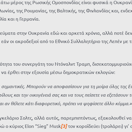
άτω μέρος της Ρωσικής Ομοσπονδίας είναι φυσικά η Ουκρανία.
ας, της Ρουμανίας, της Βαλτικής, της Φινλανδίας και, ενδεχο
λία και η Γερμανία.
εύματα στην Ουκρανία εδώ και αρκετά χρόνια, αλλά ποτέ δεν
εάν οι ακροδεξιοί από το Εθνικό Συλλαλητήριο της Λεπέν με 
ότητα του συνεργάτη του Ντόναλντ Τραμπ, δισεκατομμυριούχο
ια να έρθει στην εξουσία μέσω δημοκρατικών εκλογών:
τα σημαντικές. Μπορούν να αποφασίσουν για τη μοίρα όλης της
φίλους και την οικογένειά σας και να τους πείσετε να εξετάσου
αι αν θέλετε κάτι διαφορετικό, πρέπει να ψηφίσετε άλλο κόμμα.»
κελάριο Σολτς, αλλά αυτός, παρεμπιπτόντως, εξακολουθεί να 
δώ ο κύριος Elon “Sieg” Musk
[3]
τον κοροϊδεύει (τρολάρει) γι’ 