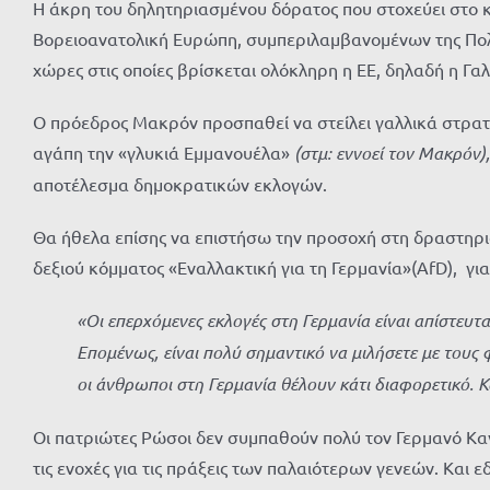
Η άκρη του δηλητηριασμένου δόρατος που στοχεύει στο κ
Βορειοανατολική Ευρώπη, συμπεριλαμβανομένων της Πολωνί
χώρες στις οποίες βρίσκεται ολόκληρη η ΕΕ, δηλαδή η Γαλ
Ο πρόεδρος Μακρόν προσπαθεί να στείλει γαλλικά στρατ
αγάπη την «γλυκιά Εμμανουέλα»
(στμ: εννοεί τον Μακρόν),
αποτέλεσμα δημοκρατικών εκλογών.
Θα ήθελα επίσης να επιστήσω την προσοχή στη δραστηρι
δεξιού κόμματος «Εναλλακτική για τη Γερμανία»(AfD), γ
«Οι επερχόμενες εκλογές στη Γερμανία είναι απίστευ
Επομένως, είναι πολύ σημαντικό να μιλήσετε με τους 
οι άνθρωποι στη Γερμανία θέλουν κάτι διαφορετικό. Κ
Οι πατριώτες Ρώσοι δεν συμπαθούν πολύ τον Γερμανό Καγ
τις ενοχές για τις πράξεις των παλαιότερων γενεών. Και ε