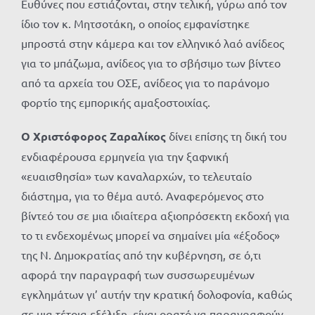
Ευθύνες που εστιάζονται, στην τελική, γύρω από τον
ίδιο τον κ. Μητσοτάκη, ο οποίος εμφανίστηκε
μπροστά στην κάμερα και τον ελληνικό λαό ανίδεος
για το μπάζωμα, ανίδεος για το σβήσιμο των βίντεο
από τα αρχεία του ΟΣΕ, ανίδεος για το παράνομο
φορτίο της εμπορικής αμαξοστοιχίας.
Ο Χριστόφορος Ζαραλίκος
δίνει επίσης τη δική του
ενδιαφέρουσα ερμηνεία για την ξαφνική
«ευαισθησία» των καναλαρχών, το τελευταίο
διάστημα, για το θέμα αυτό. Αναφερόμενος στο
βίντεό του σε μια ιδιαίτερα αξιοπρόσεκτη εκδοχή για
το τι ενδεχομένως μπορεί να σημαίνει μία «έξοδος»
της Ν. Δημοκρατίας από την κυβέρνηση, σε ό,τι
αφορά την παραγραφή των συσσωρευμένων
εγκλημάτων γι’ αυτήν την κρατική δολοφονία, καθώς
σε μια τέτοια εξέλιξη, είναι ορατό να παραγραφούν