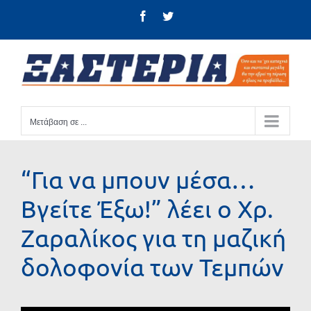
Μετάβαση
Facebook
Twitter
στο
περιεχόμενο
Μετάβαση σε ...
“Για να μπουν μέσα…
Βγείτε Έξω!” λέει ο Χρ.
Ζαραλίκος για τη μαζική
δολοφονία των Τεμπών