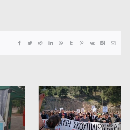
Facebook
Twitter
Reddit
LinkedIn
WhatsApp
Tumblr
Pinterest
Vk
Xing
Email