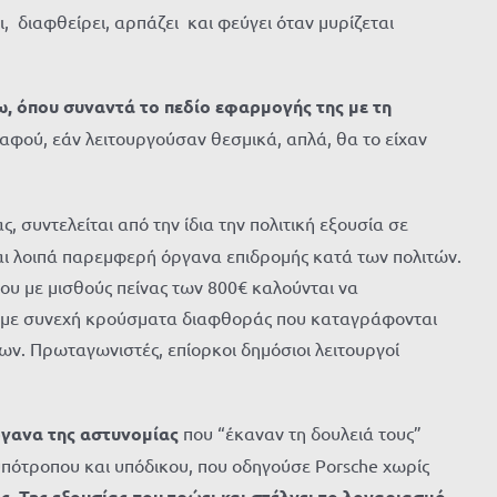
, διαφθείρει, αρπάζει και φεύγει όταν μυρίζεται
, όπου συναντά το πεδίο εφαρμογής της με τη
φού, εάν λειτουργούσαν θεσμικά, απλά, θα το είχαν
, συντελείται από την ίδια την πολιτική εξουσία σε
αι λοιπά παρεμφερή όργανα επιδρομής κατά των πολιτών.
ου με μισθούς πείνας των 800€ καλούνται να
της με συνεχή κρούσματα διαφθοράς που καταγράφονται
ν. Πρωταγωνιστές, επίορκοι δημόσιοι λειτουργοί
ργανα της αστυνομίας
που “έκαναν τη δουλειά τους”
πότροπου και υπόδικου, που οδηγούσε Porsche χωρίς
. Της εξουσίας που τρώει και στέλνει το λογαριασμό