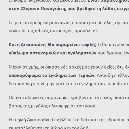
στον 22χρονο Παναγιώτη, που βρέθηκε τη λάθος στι
Σε μια ευνομούμενη κοινωνία, η αποστρατεία όλης της αστ
πολιτεία, ως ηθικός αυτουργός, προκάλεσε.
Και η Δικαιοσύνη; Θα παραμείνει τυφλή;
Ti θα κάνουν ο
κύκλωμα αστυνομικών και εγκληματιών
που δρούσε έχο
Μέχρι στιγμής, οι δικαστικές αρχές μας έχουν δείξει ότ
αποκορύφωμα το έγκλημα των Τεμπών.
Άναυδη η ελλην
δικαιοσύνη για να μην μπει και το έγκλημα των Τεμπών στ
Οι ακαταδίωκτες παρανομίες κρύβονται, έντεχνα, πίσω 
βάρος της μεγάλης πλειοψηφίας του λαού.
Η τυφλή Δικαιοσύνη δεν βλέπει τη διάχυση της εξουσίας 
εκμεταλλεύονται τη Χώρα και τον Λαό.