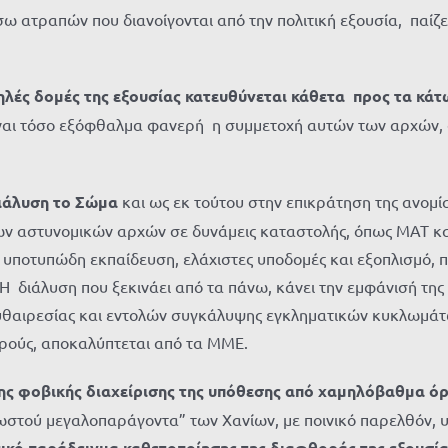
 ατραπών που διανοίγονται από την πολιτική εξουσία, παίζει
ές δομές της εξουσίας κατευθύνεται κάθετα προς τα κάτω
ναι τόσο εξόφθαλμα φανερή η συμμετοχή αυτών των αρχών, α
διάλυση το Σώμα
και ως εκ τούτου στην επικράτηση της ανομίας
των αστυνομικών αρχών σε δυνάμεις καταστολής, όπως ΜΑΤ κ
υποτυπώδη εκπαίδευση, ελάχιστες υποδομές και εξοπλισμό, π
 Η διάλυση που ξεκινάει από τα πάνω, κάνει την εμφάνισή 
υθαιρεσίας και εντολών συγκάλυψης εγκληματικών κυκλωμάτω
ιρούς, αποκαλύπτεται από τα ΜΜΕ.
της φοβικής διαχείρισης της υπόθεσης από χαμηλόβαθμα ό
ωστού μεγαλοπαράγοντα” των Χανίων, με ποινικό παρελθόν, υ
ικό παράδειγμα καθετοποίησης της διαφθοράς της εξουσίας