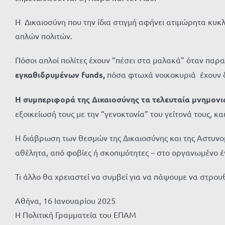
Η Δικαιοσύνη που την ίδια στιγμή αφήνει ατιμώρητα κυκ
απλών πολιτών.
Πόσοι απλοί πολίτες έχουν “πέσει στα μαλακά” όταν παρα
εγκαθιδρυμένων
funds
,
πόσα φτωχά νοικoκυριά έχουν δ
Η συμπεριφορά της Δικαιοσύνης τα τελευταία μνημονι
εξοικείωσή τους με την “γενοκτονία” του γείτονά τους, κ
Η διάβρωση των θεσμών της Δικαιοσύνης και της Αστυνομί
αθέλητα, από φοβίες ή σκοπιμότητες – στο οργανωμένο έ
Τι άλλο θα χρειαστεί να συμβεί για να πάψουμε να στρο
Αθήνα, 16 Ιανουαρίου 2025
Η Πολιτική Γραμματεία του ΕΠΑΜ