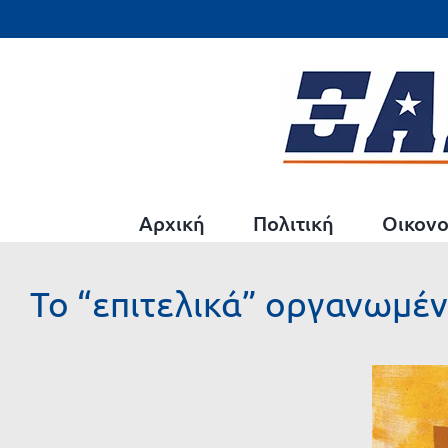
Μετάβαση
στο
περιεχόμενο
Αρχική
Πολιτική
Οικονο
Το “επιτελικά” οργανωμέ
Προβολή
μεγαλύτερης
εικόνας