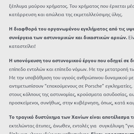
ξέπλυμα μαύρου χρήματος. Του χρήματος που έρχεται μέσω
κατάρρευση και απώλεια της εκμεταλλεύσιμης ύλης.
Η διαφθορά του οργανωμένου εγκλήματος από τις υψηλ
συνέργεια των αστυνομικών και δικαστικών αρχών.
Εί
καταστείλει!
Η υπονόμευση του αστυνομικού έργου
που οδηγεί σε 
επίπεδο εντολών και επίπεδο νόμων. Με την μετατροπή 
Με την υποβάθμιση του υγιούς ανθρώπινου δυναμικού με 
αντιμετωπίσουν “εποχούμενους σε Porsche” εγκληματίες.
στους κόλπους της αστυνομίας, κρούσματα ασυδοσίας, α
προσκείμενοι, συνήθως, στην κυβέρνηση, όπως, κατά κα
Το τραγικό δυστύχημα των Χανίων είναι αποτέλεσμα 
εκτελώντας άτυπες, άνωθεν, εντολές για συγκάλυψη “γν
δίπλωμα, ιλιγγιωδώς και μεθυσμένος.
Είναι χαρακτηριστ