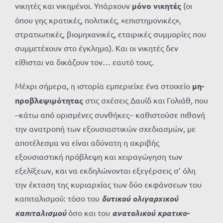
νικητές και νικημένοι. Υπάρχουν
μόνο νικητές
(οι
όπου γης κρατικές, πολιτικές, «επιστημονικές»,
στρατιωτικές, βιομηχανικές, εταιρικές συμμορίες που
συμμετέχουν στο έγκλημα). Και οι νικητές δεν
είθισται να δικάζουν τον… εαυτό τους.
Μέχρι σήμερα, η ιστορία εμπεριείχε ένα στοιχείο
μη-
προβλεψιμότητας
στις σχέσεις Δαυίδ και Γολιάθ, που
–κάτω από ορισμένες συνθήκες– καθιστούσε πιθανή
την ανατροπή των εξουσιαστικών σχεδιασμών, με
αποτέλεσμα να είναι αδύνατη η ακριβής
εξουσιαστική πρόβλεψη και χειραγώγηση των
εξελίξεων, και να εκδηλώνονται εξεγέρσεις σ’ όλη
την έκταση της κυριαρχίας των δύο εκφάνσεων του
καπιταλισμού: τόσο του
δυτικού ολιγαρχικού
καπιταλισμού
όσο και του
ανατολικού κρατικο-