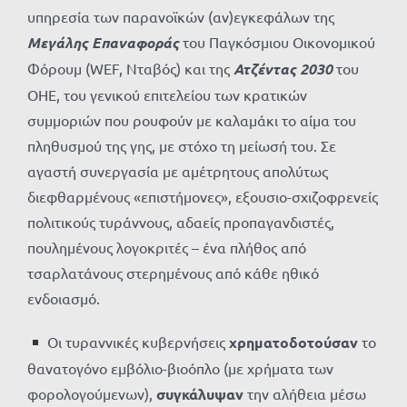
υπηρεσία των παρανοϊκών (αν)εγκεφάλων της
Μεγάλης Επαναφοράς
του Παγκόσμιου Οικονομικού
Φόρουμ (WEF, Νταβός) και της
Ατζέντας 2030
του
ΟΗΕ, του γενικού επιτελείου των κρατικών
συμμοριών που ρουφούν με καλαμάκι το αίμα του
πληθυσμού της γης, με στόχο τη μείωσή του. Σε
αγαστή συνεργασία με αμέτρητους απολύτως
διεφθαρμένους «επιστήμονες», εξουσιο-σχιζοφρενείς
πολιτικούς τυράννους, αδαείς προπαγανδιστές,
πουλημένους λογοκριτές – ένα πλήθος από
τσαρλατάνους στερημένους από κάθε ηθικό
ενδοιασμό.
Οι τυραννικές κυβερνήσεις
χρηματοδοτούσαν
το
θανατογόνο εμβόλιο-βιοόπλο (με χρήματα των
φορολογούμενων),
συγκάλυψαν
την αλήθεια μέσω