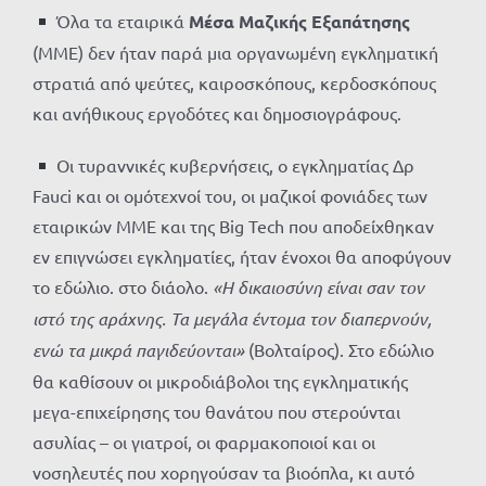
Όλα τα εταιρικά
Μέσα Μαζικής Εξαπάτησης
(ΜΜΕ) δεν ήταν παρά μια οργανωμένη εγκληματική
στρατιά από ψεύτες, καιροσκόπους, κερδοσκόπους
και ανήθικους εργοδότες και δημοσιογράφους.
Οι τυραννικές κυβερνήσεις, ο εγκληματίας Δρ
Fauci και οι ομότεχνοί του, οι μαζικοί φονιάδες των
εταιρικών ΜΜΕ και της Big Tech που αποδείχθηκαν
εν επιγνώσει εγκληματίες, ήταν ένοχοι θα αποφύγουν
το εδώλιο. στο διάολο.
«Η δικαιοσύνη είναι σαν τον
ιστό της αράχνης. Τα μεγάλα έντομα τον διαπερνούν,
ενώ τα μικρά παγιδεύονται»
(Βολταίρος). Στο εδώλιο
θα καθίσουν οι μικροδιάβολοι της εγκληματικής
μεγα-επιχείρησης του θανάτου που στερούνται
ασυλίας – οι γιατροί, οι φαρμακοποιοί και οι
νοσηλευτές που χορηγούσαν τα βιοόπλα, κι αυτό