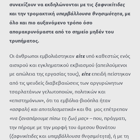
συνεχίζουν να εκδηλώνονται με τις
ξαφνικίτιδες
και την τρομακτική
υπερβάλλουσα θνησιμότητα,
με
όλο και πιο αυξανόμενο τρόπο όσο
απομακρυνόμαστε από το σημείο μηδέν του
τρυπήματος.
Οι άνθρωποι εμβολιάστηκαν
είτε
υπό καθεστώς ενός
αισχρού και εγκληματικού εκβιασμού (απειλούμενοι
με απώλεια της εργασίας τους),
είτε
επειδή πείστηκαν
από τις ψευδείς διαβεβαιώσεις των αργυρώνητων
τσαρλατάνων γελωτοποιών, πολιτικών και
«επιστημόνων», ότι τα εμβόλια-βιοόπλα ήταν
«ασφαλή και αποτελεσματικά»
και θα μας επέτρεπαν
«να ξαναπάρουμε πίσω τη ζωή μας» –
που, πράγματι,
την πήραμε με την μορφή του άμεσου θανάτου
(
ξαφνικίτιδες
και
υπερβάλλουσα θνησιμότητα
), ή με τη