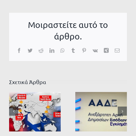
Μοιραστείτε αυτό το
άρθρο.
Facebook
Twitter
Reddit
LinkedIn
WhatsApp
Tumblr
Pinterest
Vk
Xing
Email
Σχετικά Άρθρα