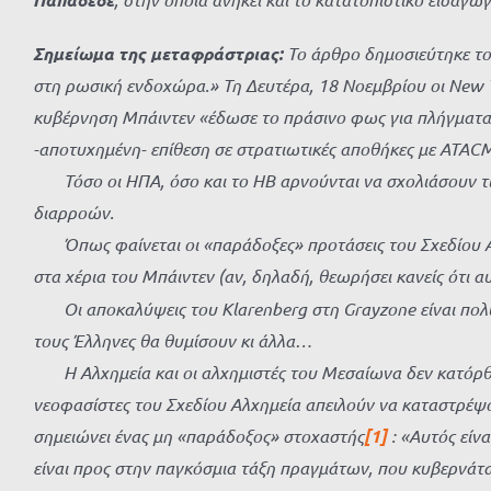
Σημείωμα της μεταφράστριας:
Το άρθρο δημοσιεύτηκε το 
στη ρωσική ενδοχώρα.» Τη Δευτέρα, 18 Νοεμβρίου οι
New
κυβέρνηση Μπάιντεν «έδωσε το πράσινο φως για πλήγματ
-αποτυχημένη- επίθεση σε στρατιωτικές αποθήκες με ATAC
Τόσο οι ΗΠΑ, όσο και το ΗΒ αρνούνται να σχολιάσουν τις 
διαρροών.
Όπως φαίνεται οι «παράδοξες» προτάσεις του Σχεδίου Αλχη
στα χέρια του Μπάιντεν (αν, δηλαδή, θεωρήσει κανείς ότι αυ
Οι αποκαλύψεις του Klarenberg στη Grayzone είναι πολύ ε
τους Έλληνες θα θυμίσουν κι άλλα…
Η Αλχημεία και οι αλχημιστές του Μεσαίωνα δεν κατόρθωσ
νεοφασίστες του Σχεδίου Αλχημεία απειλούν να καταστρέψου
σημειώνει ένας μη «παράδοξος» στοχαστής
[1]
: «Αυτός είν
είναι προς στην παγκόσμια τάξη πραγμάτων, που κυβερνάτα