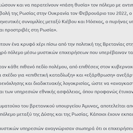
ώσουν και να παρατείνουν «πάση θυσία» τον πόλεμο με αντι
βολή της Ρωσίας στην Ουκρανία τον Φεβρουάριο του 2022, ο 
ηνευτικές συνομιλίες μεταξύ Κιέβου και Μόσχας, ο πυρήνας υ
αι προστριβές στη Ρωσία».
τουν ένα κρυφό χέρι πίσω από την πολιτική της Βρετανίας στ
ηρό πόλεμο μέσω μυστικών επιχειρήσεων που υπερέβαιναν τα 
αν κάθε πιθανό πεδίο πολέμου, από επιθέσεις στον κυβερνοχώ
να σχέδιο για «επιθετική καταδίωξη» και «εξάρθρωση» ανεξ
αρενόχλησης και διαδικτυακής λογοκρισίας, ώστε να «αναγκα
και των υπηρεσιών εθνικής ασφάλειας, όπου προφανώς έτυχαν
ιωματούχο του βρετανικού υπουργείου Άμυνας, αποτελείται α
πόλεμο μεταξύ της Δύσης και της Ρωσίας. Κάποιοι έχουν εκπα
 μυστικών υπηρεσιών αναγνώρισαν σιωπηρά ότι οι επιχειρήσει