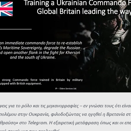
εις για το ρόλο και τις μηχανορραφίες – εν γνώσει τους ότι εί
 πολέμου στην Ουκρανία, φιλοδοξώντας
να ηγηθεί η Βρετανία σ
 θραύση» στο Telegram. Η εξαιρετική μετάφραση όπως και οι επ
ωγικό σημείωμα που ακολουθεί.