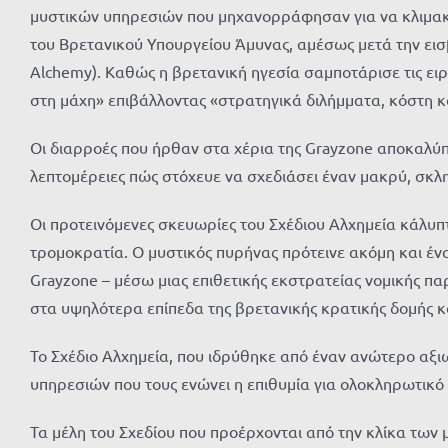
μυστικών υπηρεσιών που μηχανορράφησαν για να κλιμακ
του Βρετανικού Υπουργείου Άμυνας, αμέσως μετά την εισ
Alchemy). Καθώς η βρετανική ηγεσία σαμποτάρισε τις ειρ
στη μάχη» επιβάλλοντας «στρατηγικά διλήμματα, κόστη κ
Οι διαρροές που ήρθαν στα χέρια της Grayzone αποκαλύπ
λεπτομέρειες πώς στόχευε να σχεδιάσει έναν μακρύ, σκλ
Οι προτεινόμενες σκευωρίες του Σχέδιου Αλχημεία κάλυπτ
τρομοκρατία. Ο μυστικός πυρήνας πρότεινε ακόμη και έ
Grayzone – μέσω μιας επιθετικής εκστρατείας νομικής π
στα υψηλότερα επίπεδα της βρετανικής κρατικής δομής 
Το Σχέδιο Αλχημεία, που ιδρύθηκε από έναν ανώτερο αξ
υπηρεσιών που τους ενώνει η επιθυμία για ολοκληρωτικό 
Τα μέλη του Σχεδίου που προέρχονται από την κλίκα των