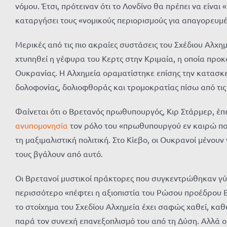
νόμου. Έτσι, πρότειναν ότι το Λονδίνο θα πρέπει να είναι
καταργήσει τους «νομικούς περιορισμούς για απαγορευμέν
Μερικές από τις πιο ακραίες συστάσεις του Σχέδιου Αλχ
χτυπηθεί η γέφυρα του Κερτς στην Κριμαία, η οποία προκ
Ουκρανίας. Η Αλχημεία οραματίστηκε επίσης την κατασκ
δολοφονίας, δολιοφθοράς και τρομοκρατίας πίσω από τις
Φαίνεται ότι ο Βρετανός πρωθυπουργός, Κιρ Στάρμερ, έπε
ανυπομονησία
τον ρόλο του «πρωθυπουργού εν καιρώ πολ
τη μαξιμαλιστική πολιτική. Στο Κίεβο, οι Ουκρανοί μένουν
τους βγάλουν από αυτό.
Οι Βρετανοί μυστικοί πράκτορες που συγκεντρώθηκαν γύρ
περισσότερο «πέφτει η αξιοπιστία του Ρώσου προέδρου Β
το στοίχημα του Σχεδίου Αλχημεία έχει σαφώς χαθεί, κ
παρά τον συνεχή επανεξοπλισμό του από τη Δύση. Αλλά 