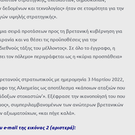
 δεδομένων και τεχνολογίας» ήταν σε ετοιμότητα για την
γών υψηλής στρατηγικής».
μια σειρά προτάσεων προς τη βρετανική κυβέρνηση για
κρανία και να θέσει τις προϋποθέσεις για την
ιεθνούς τάξης του μέλλοντος». Σε όλο το έγγραφο, η
σει τον πόλεμο» περιγράφεται ως η «κύρια προσπάθεια»
βρετανούς στρατιωτικούς με ημερομηνία 3 Μαρτίου 2022,
ραφο της Αλχημείας ως αποτέλεσμα «κάποιων αταξιών που
δοξων στοχαστών’». Εξέφρασε την ικανοποίησή του που
όσμος», συμπεριλαμβανομένων των ανώτερων βρετανικών
ν αξιωματούχων, «και πήγε καλά».
e-mail της εικόνας 2 (αριστερά):