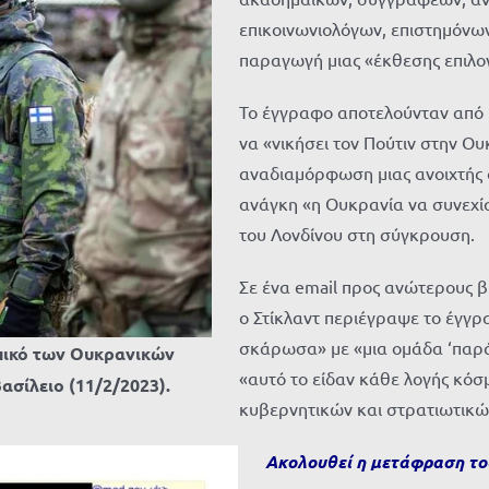
επικοινωνιολόγων, επιστημόνων
παραγωγή μιας «έκθεσης επιλο
Το έγγραφο αποτελούνταν από 
να «νικήσει τον Πούτιν στην Ου
αναδιαμόρφωση μιας ανοιχτής δ
ανάγκη «η Ουκρανία να συνεχί
του Λονδίνου στη σύγκρουση.
Σε ένα email προς ανώτερους 
ο Στίκλαντ περιέγραψε το έγγ
σκάρωσα» με «μια ομάδα ‘παρά
ωπικό των Ουκρανικών
«αυτό το είδαν κάθε λογής κ
σίλειο (11/2/2023).
κυβερνητικών και στρατιωτικώ
Ακολουθεί η μετάφραση του 