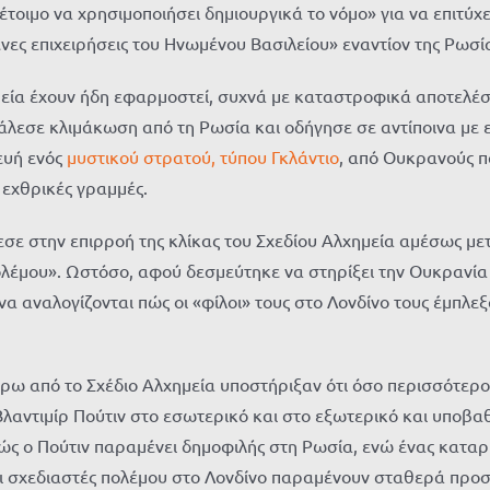
 «έτοιμο να χρησιμοποιήσει δημιουργικά το νόμο» για να επιτύχ
ες επιχειρήσεις του Ηνωμένου Βασιλείου» εναντίον της Ρωσί
ημεία έχουν ήδη εφαρμοστεί, συχνά με καταστροφικά αποτελέ
άλεσε κλιμάκωση από τη Ρωσία και οδήγησε σε αντίποινα με ε
ευή ενός
μυστικού στρατού, τύπου Γκλάντιο
, από Ουκρανούς π
 εχθρικές γραμμές.
σε στην επιρροή της κλίκας του Σχεδίου Αλχημεία αμέσως μετά
έμου». Ωστόσο, αφού δεσμεύτηκε να στηρίξει την Ουκρανία 
 να αναλογίζονται πώς οι «φίλοι» τους στο Λονδίνο τους έμπλε
ω από το Σχέδιο Αλχημεία υποστήριξαν ότι όσο περισσότερο 
λαντιμίρ Πούτιν στο εσωτερικό και στο εξωτερικό και υποβαθ
αθώς ο Πούτιν παραμένει δημοφιλής στη Ρωσία, ενώ ένας κατ
οι σχεδιαστές πολέμου στο Λονδίνο παραμένουν σταθερά προ