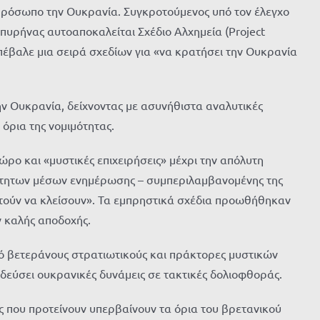
πρόσωπο την Ουκρανία. Συγκροτούμενος υπό τον έλεγχο
πυρήνας αυτοαποκαλείται Σχέδιο Αλχημεία (Project
πέβαλε μια σειρά σχεδίων για «να κρατήσει την Ουκρανία
ην Ουκρανία, δείχνοντας με ασυνήθιστα αναλυτικές
όρια της νομιμότητας.
ρο και «μυστικές επιχειρήσεις» μέχρι την απόλυτη
άρτητων μέσων ενημέρωσης – συμπεριλαμβανομένης της
στούν να κλείσουν». Τα εμπρηστικά σχέδια προωθήθηκαν
 καλής αποδοχής.
πό βετεράνους στρατιωτικούς και πράκτορες μυστικών
ιδεύσει ουκρανικές δυνάμεις σε τακτικές δολιοφθοράς.
ς που προτείνουν υπερβαίνουν τα όρια του βρετανικού