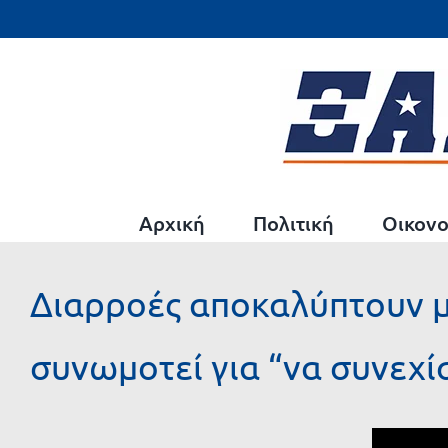
Μετάβαση
στο
περιεχόμενο
Αρχική
Πολιτική
Οικονο
Διαρροές αποκαλύπτουν μ
συνωμοτεί για “να συνεχί
Προβολή