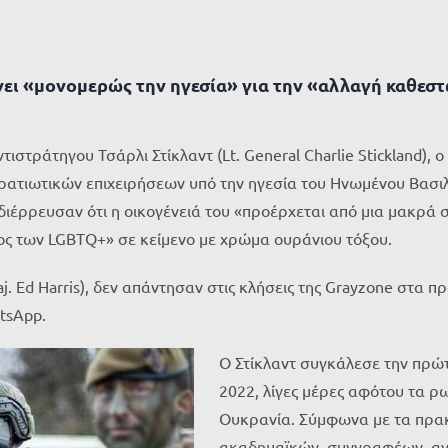
νει «μονομερώς την ηγεσία» για την «αλλαγή καθεσ
στράτηγου Τσάρλι Στίκλαντ (Lt. General Charlie Stickland), ο
ρατιωτικών επιχειρήσεων υπό την ηγεσία του Ηνωμένου Βασι
υ διέρρευσαν ότι η οικογένειά του «προέρχεται από μια μακρ
ος των LGBTQ+» σε κείμενο με χρώμα ουράνιου τόξου.
aj. Ed Harris), δεν απάντησαν στις κλήσεις της Grayzone στα
tsApp.
Ο Στίκλαντ συγκάλεσε την πρώ
2022, λίγες μέρες αφότου τα ρ
Ουκρανία. Σύμφωνα με τα πρακ
ακαδημαϊκών, συγγραφέων, αν