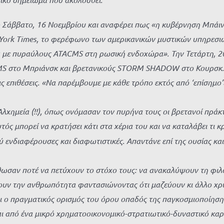
Σάββατο, 16 Νοεμβρίου και αναφέρει πως «η κυβέρνηση Μπάιντε
York
Times, το φερέφωνο των αμερικανικών μυστικών υπηρεσιών
α με πυραύλους
ATACMS στη ρωσική ενδοχώρα». Την Τετάρτη, 20
MS στο Μπριάνσκ και βρετανικούς
STORM
SHADOW στο Κουρσκ.
επιθέσεις. «Να παρέμβουμε με κάθε τρόπο εκτός από ‘επίσημο’
μεία (!!), όπως ονόμασαν τον πυρήνα τους οι βρετανοί πράκτο
τός μπορεί να κρατήσει κάτι στα χέρια του και να καταλάβει τι κ
νδιαφέρουσες και διαφωτιστικές. Απαντάνε επί της ουσίας και
αν ποτέ να πετύχουν το στόχο τους: να ανακαλύψουν τη φιλοσ
ν την ανθρωπότητα φαντασιώνοντας ότι μαζεύουν κι άλλο χρυσό 
αι ο πραγματικός ορισμός του όρου οπαδός της παγκοσμιοποίησ
ι από ένα μικρό χρηματοοικονομικό-στρατιωτικό-δυναστικό καρτ