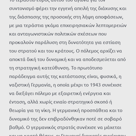
συντονισμό φέρει την εγγενή απειλή της διάχυσης και
της διάσπασης της προσοχής στη λήψη αποφάσεων,
με μια τεράστια γκάμα επιχειρησιακών λεπτομερειών
και ανταγωνιστικών πολιτικών σχέσεων που
προκαλούν παράλυση στη δυνατότητα για εστίαση
του στρατού και του κράτους. Ο πόλεμος αρχίζει να
αποκτά δική του δυναμική και να αποδεσμεύεται από
τη στρατηγική κατεύθυνση. Το πρωτότυπο
παράδειγμα αυτής της κατάστασης είναι, φυσικά, η
ναζιστική Γερμανία, η οποία μέχρι το 1943 συνέχισε
να διεξάγει πόλεμο με εξαιρετική ενέργεια και
ένταση, αλλά χωρίς ενιαίο στρατηγικό σκοπό ή
θεωρία για τη νίκη. Η γερμανική προσπάθεια και το
δυναμικό της δεν επιβραδύνθηκαν ποτέ σε σοβαρό
βαθμό. Ο γερμανικός στρατός συνέχισε να μάχεται
και να κρατά θέσεις, οι Γερμανοί διοικητές συνέχισαν