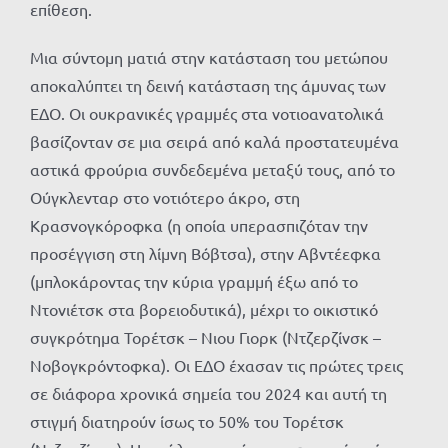
επίθεση.
Μια σύντομη ματιά στην κατάσταση του μετώπου
αποκαλύπτει τη δεινή κατάσταση της άμυνας των
ΕΔΟ. Οι ουκρανικές γραμμές στα νοτιοανατολικά
βασίζονταν σε μια σειρά από καλά προστατευμένα
αστικά φρούρια συνδεδεμένα μεταξύ τους, από το
Ούγκλενταρ στο νοτιότερο άκρο, στη
Κρασνογκόροφκα (η οποία υπερασπιζόταν την
προσέγγιση στη λίμνη Βόβτσα), στην Αβντέεφκα
(μπλοκάροντας την κύρια γραμμή έξω από το
Ντονιέτσκ στα βορειοδυτικά), μέχρι το οικιστικό
συγκρότημα Τορέτσκ – Νιου Γιορκ (Ντζερζίνσκ –
Νοβογκρόντοφκα). Οι ΕΔΟ έχασαν τις πρώτες τρεις
σε διάφορα χρονικά σημεία του 2024 και αυτή τη
στιγμή διατηρούν ίσως το 50% του Τορέτσκ