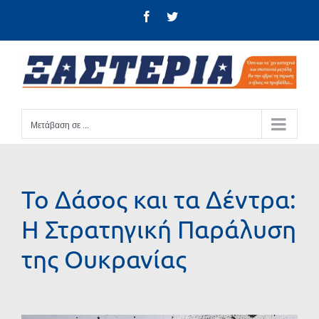
Μετάβαση
Facebook
Twitter
στο
περιεχόμενο
Μετάβαση σε ...
Το Δάσος και τα Δέντρα:
Η Στρατηγική Παράλυση
της Ουκρανίας