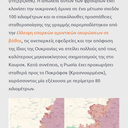
(Ντζερζίνσκ). Η απώλεια αυτών των φρουρίων έχει
κλονίσει την ουκρανική άμυνα σε ένα μέτωπο σχεδόν
100 χιλιομέτρων και οι επακόλουθες προσπάθειες
σταθεροποίησης της γραμμής παρεμποδίστηκαν από
την
έλλειψη επαρκών αμυντικών οχυρώσεων σε
βάθος
, τις ανεπαρκείς εφεδρείες και την απόφαση
της ίδιας της Ουκρανίας να στείλει πολλούς από τους
καλύτερους μηχανοκίνητους σχηματισμούς της στο
Κουρσκ. Κατά συνέπεια, η Ρωσία έχει προχωρήσει
σταθερά προς το Ποκρόφσκ (Κρασνοαρμέισκ),
χαράσσοντας μία εξέχουσα με περίμετρο 80
χιλιομέτρων.