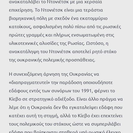
ανακαταλάβει το Ντονιέτσκ με μια χερσαία
επιχείρηση. Το Ντονιέτσκ είναι μια τεράστια
βιομηχανική πόλη με σχεδόν ένα εκατομμύριο
κατοίκους, ασφαλισμένη πολύ πίσω από τις ρωσικές
πρώτες γραμμές και πλήρως ενσωματωμένη στις
υλικοτεχνικές αλυσίδες της Ρωσίας. Ωστόσο, η
ανακατάληψη του Ντονιέτσκ αποτελεί ρητό στόχο
της ουκρανικής πολεμικής προσπάθειας.
Η συνεχιζόμενη άρνηση της Ουκρανίας να
«διαπραγματευτεί» την παράδοση οποιουδήποτε
εδάφους εντός των συνόρων του 1991, φέρνει το
Κίεβο σε στρατηγικό αδιέξοδο. Είναι άλλο πράγμα να
λέμε ότι η Ουκρανία δεν θα εγκαταλείψει εδάφη που
κατέχει αυτή τη στιγμή, αλλά το Κίεβο έχει επεκτείνει
τους πολεμικούς του στόχους ώστε να συμπεριλάβει
εδάφη που βρίσκονται σταθερά υπό ρωσικό έλεγχο,