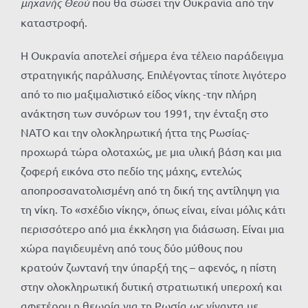
μηχανής Θεού
που θα σώσει την Ουκρανία από την
καταστροφή.
Η Ουκρανία αποτελεί σήμερα ένα τέλειο παράδειγμα
στρατηγικής παράλυσης. Επιλέγοντας τίποτε λιγότερο
από το πιο μαξιμαλιστικό είδος νίκης -την πλήρη
ανάκτηση των συνόρων του 1991, την ένταξη στο
ΝΑΤΟ και την ολοκληρωτική ήττα της Ρωσίας-
προχωρά τώρα ολοταχώς, με μια υλική βάση και μια
ζοφερή εικόνα στο πεδίο της μάχης, εντελώς
αποπροσανατολισμένη από τη δική της αντίληψη για
τη νίκη. Το «σχέδιο νίκης», όπως είναι, είναι μόλις κάτι
περισσότερο από μια έκκληση για διάσωση. Είναι μια
χώρα παγιδευμένη από τους δύο μύθους που
κρατούν ζωντανή την ύπαρξή της – αφενός, η πίστη
στην ολοκληρωτική δυτική στρατιωτική υπεροχή και
αφετέρου η θεωρία για τη Ρωσία ως γίγαντα με