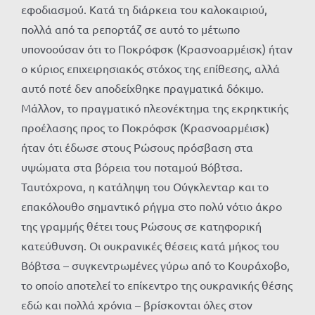
εφοδιασμού. Κατά τη διάρκεια του καλοκαιριού,
πολλά από τα ρεπορτάζ σε αυτό το μέτωπο
υπονοούσαν ότι το Ποκρόφσκ (Κρασνοαρμέισκ) ήταν
ο κύριος επιχειρησιακός στόχος της επίθεσης, αλλά
αυτό ποτέ δεν αποδείχθηκε πραγματικά δόκιμο.
Μάλλον, το πραγματικό πλεονέκτημα της εκρηκτικής
προέλασης προς το Ποκρόφσκ (Κρασνοαρμέισκ)
ήταν ότι έδωσε στους Ρώσους πρόσβαση στα
υψώματα στα βόρεια του ποταμού Βόβτσα.
Ταυτόχρονα, η κατάληψη του Ούγκλενταρ και το
επακόλουθο σημαντικό ρήγμα στο πολύ νότιο άκρο
της γραμμής θέτει τους Ρώσους σε κατηφορική
κατεύθυνση. Οι ουκρανικές θέσεις κατά μήκος του
Βόβτσα – συγκεντρωμένες γύρω από το Κουράχοβο,
το οποίο αποτελεί το επίκεντρο της ουκρανικής θέσης
εδώ και πολλά χρόνια – βρίσκονται όλες στον