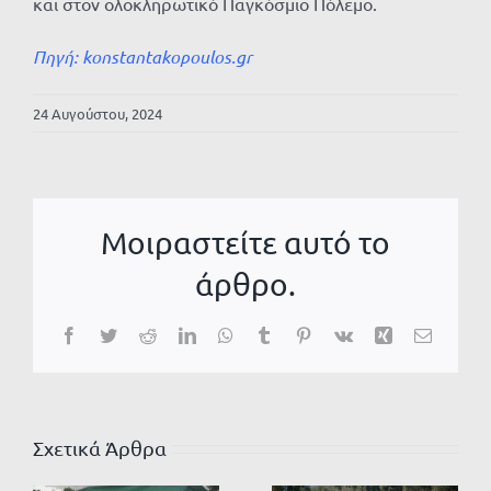
και στον ολοκληρωτικό Παγκόσμιο Πόλεμο.
Πηγή:
konstantakopoulos.gr
24 Αυγούστου, 2024
Μοιραστείτε αυτό το
άρθρο.
Facebook
Twitter
Reddit
LinkedIn
WhatsApp
Tumblr
Pinterest
Vk
Xing
Email
Σχετικά Άρθρα