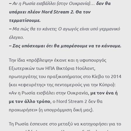
–
Αν η Ρωσία εισβάλλει (στην Ουκρανία)…
δεν θα
υπάρχει πλέον Nord Stream 2. Θα τον
τερματίσουμε.
–
Μα πώς θα το κάνετε; Ο αγωγός είναι υπό γερμανικό
έλεγχο.
– Σας υπόσχομαι ότι θα μπορέσουμε να το κάνουμε.
Την ίδια «πρόβλεψη» έκανε και η υφυπουργός
Εξωτερικών των ΗΠΑ Βικτόρια Νούλαντ,
πρωτεργάτης του πραξικοπήματος στο Κίεβο το 2014
(και «εφευρέτης» της πενταμερούς για την Κύπρο):
«Αν η Ρωσία εισβάλει στην Ουκρανία,
με τον ένα ή
με τον άλλο τρόπο
, ο Nord Stream 2 δεν θα
προχωρήσει» (η υπογράμμιση δική μας).
Τη Ρωσία έσπευσε στο μεταξύ να κατηγορήσει για το