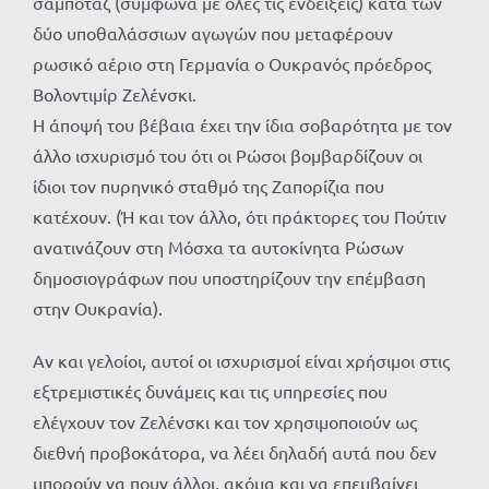
σαμποτάζ (σύμφωνα με όλες τις ενδείξεις) κατά των
δύο υποθαλάσσιων αγωγών που μεταφέρουν
ρωσικό αέριο στη Γερμανία ο Ουκρανός πρόεδρος
Βολοντιμίρ Ζελένσκι.
Η άποψή του βέβαια έχει την ίδια σοβαρότητα με τον
άλλο ισχυρισμό του ότι οι Ρώσοι βομβαρδίζουν οι
ίδιοι τον πυρηνικό σταθμό της Ζαπορίζια που
κατέχουν. (Ή και τον άλλο, ότι πράκτορες του Πούτιν
ανατινάζουν στη Μόσχα τα αυτοκίνητα Ρώσων
δημοσιογράφων που υποστηρίζουν την επέμβαση
στην Ουκρανία).
Αν και γελοίοι, αυτοί οι ισχυρισμοί είναι χρήσιμοι στις
εξτρεμιστικές δυνάμεις και τις υπηρεσίες που
ελέγχουν τον Ζελένσκι και τον χρησιμοποιούν ως
διεθνή προβοκάτορα, να λέει δηλαδή αυτά που δεν
μπορούν να πουν άλλοι, ακόμα και να επεμβαίνει