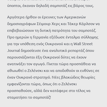
ύποπτοι, έκαναν δηλαδή σαμποτάζ εις βάρος τους.
Αργότερα ήρθαν οι έρευνες των Αμερικανών
δημοσιογράφων Σέιμουρ Χερς και Τάκερ Κάρλσον να
επιβεβαιώσουν τη δυτική πατρότητα του σαμποτάζ.
Προ ημερών η Γερμανία εξέδωσε ένταλμα σύλληψης
για την υπόθεση ενός Ουκρανού και η
Wall
Street
Journal
δημοσίευσε ένα αναλυτικό ρεπορτάζ όπου
παρουσιάζονται έξη Ουκρανοί δύτες να έχουν
ανατινάξει τον αγωγό. Γίνεται τώρα προσπάθεια να
αθωωθεί ο Ζελένσκι και να αποδοθούν οι ευθύνες σε
έναν Ουκρανό στρατηγό. Νέες βλακώδεις θεωρίες
εμφανίζονται τώρα, όπως ότι ο Ζελένσκι
προσπαθούσε, αλλά δεν κατάφερε στο τέλος να
σταματήσει το σαμποτάζ!