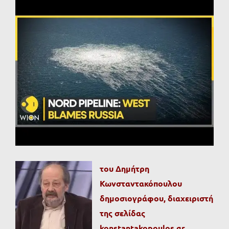
Προβολή
μεγαλύτερης
εικόνας
του Δημήτρη
Κωνσταντακόπουλου
δημοσιογράφου, διαχειριστή
της σελίδας
konstantakopoulos.gr