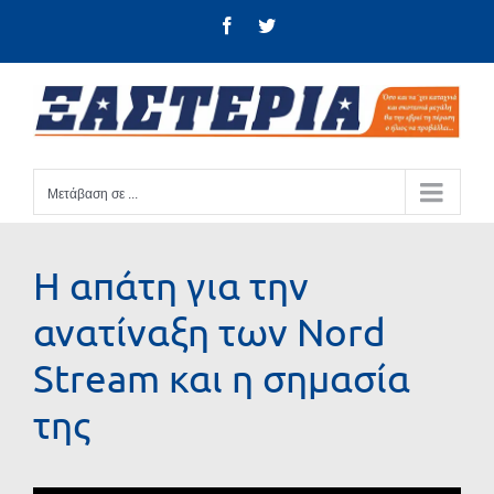
Μετάβαση
Facebook
Twitter
στο
περιεχόμενο
Μετάβαση σε ...
Η απάτη για την
ανατίναξη των Nord
Stream και η σημασία
της