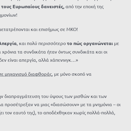
 τους Ευρωπαίους δανειστές,
από την εποχή της
ημονίων!
 μετατρέπονται και επισήμως σε ΜΚΟ!
 Απεργία
, και πολύ περισσότερο
το πώς οργανώνεται
με
ά χρόνια τα συνδικάτα ήταν όντως συνδικάτα και οι
δεν είναι απεργία, αλλά χάπενινγκ…»
σε μηχανισμό διαφθοράς
, με μόνο σκοπό να
 την διαπραγμάτευση του ύψους των μισθών και των
α προσέτρεξαν να μιας «διασώσουν» με τα μνημόνια – οι
ζει τον εαυτό της), το αποδέχθηκαν χωρίς πολλά-πολλά,