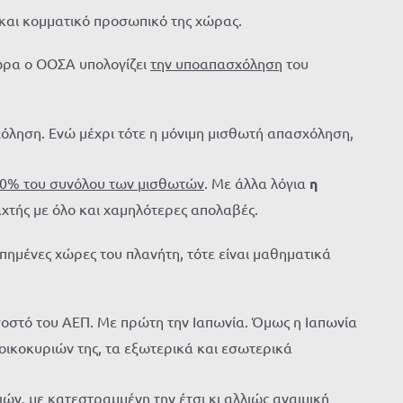
ό και κομματικό προσωπικό της χώρας.
 ώρα ο ΟΟΣΑ υπολογίζει
την υποαπασχόληση
του
χόληση. Ενώ μέχρι τότε η μόνιμη μισθωτή απασχόληση,
0% του συνόλου των μισθωτών
. Με άλλα λόγια
η
αχτής με όλο και χαμηλότερες απολαβές.
οπημένες χώρες του πλανήτη, τότε είναι μαθηματικά
οστό του ΑΕΠ. Με πρώτη την Ιαπωνία. Όμως η Ιαπωνία
οικοκυριών της, τα εξωτερικά και εσωτερικά
ών, με κατεστραμμένη την έτσι κι αλλιώς αναιμική