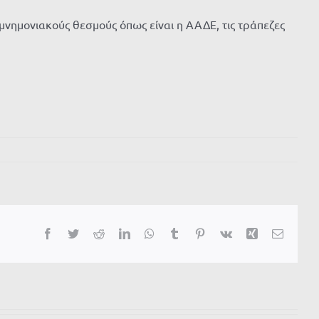
νημονιακούς θεσμούς όπως είναι η ΑΑΔΕ, τις τράπεζες
Facebook
Twitter
Reddit
LinkedIn
WhatsApp
Tumblr
Pinterest
Vk
Xing
Email