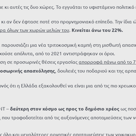
με κι αυτές τις δυο χώρες. Το εγγυάται το υφιστάμενο πολιτικ
 κι αν δεν έφτασε ποτέ στο προμνημονιακό επίπεδο. Την ίδια
ερα όλων των χωρών μελών του
.
Κινείται άνω του 22%.
α παρουσιάζει μια νέα τριτοκοσμική καμπή στη μισθωτή απασ
χούσε απόλυτα, από το 2021 αντιστράφηκαν οι όροι.
ηση σε προσωρινές θέσεις εργασίας
απορροφά πάνω από το 7
προσωρινής απασχόλησης
, δουλειές του ποδαριού και της αρπ
νός ότι η Ελλάδα εξακολουθεί να είναι μια από τις πιο χρεωκ
ΔΝΤ –
δεύτερη στον κόσμο ως προς το δημόσιο χρέος
ως ποσ
α
που τροφοδοτείται από τις αυξανόμενες αποταμιεύσεις των ν
 όλο και μεγαλύτερες αρνητικές αποταμιεύσεις των νοικοκυρι