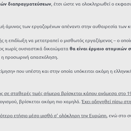
ικών διαπραγματεύσεων
, έτσι ώστε να ολοκληρωθεί ο εκφα
μμή άμυνας των εργαζομένων απέναντι στην αυθαιρεσία των 
 η επιδίωξη να μετατραπεί ο μισθωτός εργαζόμενος – ο οποί
ίος χωρίς ουσιαστικά δικαιώματα
θα είναι έρμαιο ατομικών
αι η προσωρινή απασχόληση.
τίμηση» που υπέστη και στην οποία υπόκειται ακόμη η ελληνικ
ός σε σταθερές τιμές σήμερα βρίσκεται κάπου ανάμεσα στο 1
ογισμού, βρίσκεται ακόμη πιο χαμηλά.
Έχει οδηγηθεί πίσω στ
ότερο ετήσιο μέσο μισθό σ’ ολόκληρη την Ευρώπη
, ενώ στο 