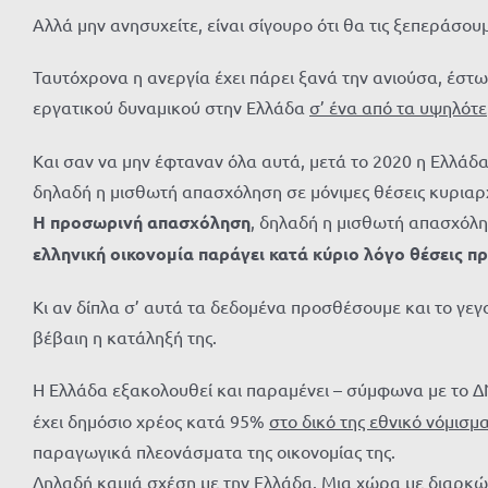
Αλλά μην ανησυχείτε, είναι σίγουρο ότι θα τις ξεπεράσου
Ταυτόχρονα η ανεργία έχει πάρει ξανά την ανιούσα, έστω
εργατικού δυναμικού στην Ελλάδα
σ’ ένα από τα υψηλότ
Και σαν να μην έφταναν όλα αυτά, μετά το 2020 η Ελλάδ
δηλαδή η μισθωτή απασχόληση σε μόνιμες θέσεις κυριαρ
Η προσωρινή απασχόληση
, δηλαδή η μισθωτή απασχόλ
ελληνική οικονομία παράγει κατά κύριο λόγο θέσεις 
Κι αν δίπλα σ’ αυτά τα δεδομένα προσθέσουμε και το γεγο
βέβαιη η κατάληξή της.
Η Ελλάδα εξακολουθεί και παραμένει – σύμφωνα με το 
έχει δημόσιο χρέος κατά 95%
στο δικό της εθνικό νόμισμ
παραγωγικά πλεονάσματα της οικονομίας της.
Δηλαδή καμιά σχέση με την Ελλάδα. Μια χώρα με διαρκώς