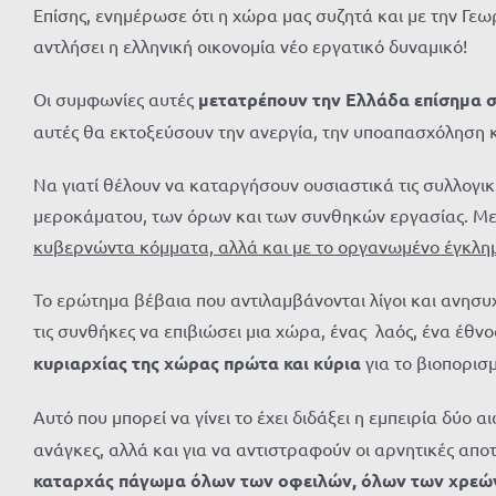
Επίσης, ενημέρωσε ότι η χώρα μας συζητά και με την Γεωρ
αντλήσει η ελληνική οικονομία νέο εργατικό δυναμικό!
Οι συμφωνίες αυτές
μετατρέπουν την Ελλάδα επίσημα
σ
αυτές θα εκτοξεύσουν την ανεργία, την υποαπασχόλησ
Να γιατί θέλουν να καταργήσουν ουσιαστικά τις συλλογικ
μεροκάματου, των όρων και των συνθηκών εργασίας. Με 
κυβερνώντα κόμματα, αλλά και με το οργανωμένο έγκλη
Το ερώτημα βέβαια που αντιλαμβάνονται λίγοι και ανησυχ
τις συνθήκες να επιβιώσει μια χώρα, ένας λαός, ένα έθνο
κυριαρχίας της χώρας πρώτα και κύρια
για το βιοπορισ
Αυτό που μπορεί να γίνει το έχει διδάξει η εμπειρία δύο 
ανάγκες, αλλά και για να αντιστραφούν οι αρνητικές αποτ
καταρχάς πάγωμα όλων των οφειλών, όλων των χρεώ