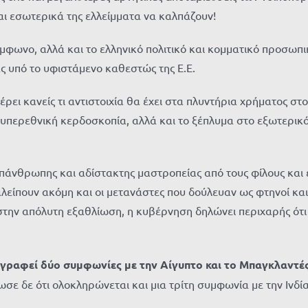
αι εσωτερικά της ελλείμματα να καλπάζουν!
φωνο, αλλά και το ελληνικό πολιτικό και κομματικό προσωπικό
ς υπό το υφιστάμενο καθεστώς της Ε.Ε.
έρει κανείς τι αντιστοιχία θα έχει στα πλυντήρια χρήματος στ
 υπερεθνική κερδοσκοπία, αλλά και το ξέπλυμα στο εξωτερικό
νθρωπης και αδίστακτης μαστροπείας από τους φίλους και ε
λείπουν ακόμη και οι μετανάστες που δούλευαν ως φτηνοί και 
 στην απόλυτη εξαθλίωση, η κυβέρνηση δηλώνει περιχαρής ότ
γραφεί δύο συμφωνίες με την Αίγυπτο και το Μπαγκλαντέ
σε δε ότι ολοκληρώνεται και μια τρίτη συμφωνία με την Ινδία