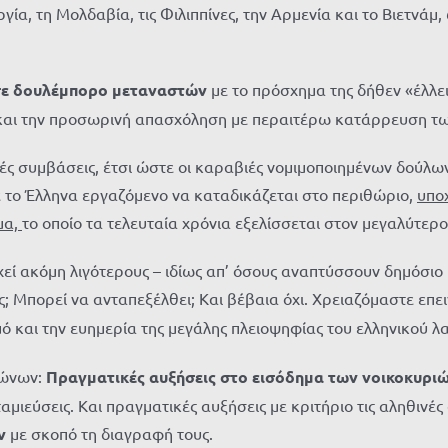
γία, τη Μολδαβία, τις Φιλιππίνες, την Αρμενία και το Βιετνά
ε δουλέμπορο μεταναστών
με το πρόσχημα της δήθεν «έλλε
η και την προσωρινή απασχόληση με περαιτέρω κατάρρευση 
ές συμβάσεις, έτσι ώστε οι καραβιές νομιμοποιημένων δούλων
το Έλληνα εργαζόμενο να καταδικάζεται στο περιθώριο,
υπο
μα,
το οποίο τα τελευταία χρόνια εξελίσσεται στον μεγαλύτερ
εί ακόμη λιγότερους – ιδίως απ’ όσους αναπτύσσουν δημόσιο κ
ς; Μπορεί να ανταπεξέλθει; Και βέβαια όχι. Χρειαζόμαστε επε
μό και την ευημερία της μεγάλης πλειοψηφίας του ελληνικού λ
αιώνων:
Πραγματικές αυξήσεις στο εισόδημα των νοικοκυρι
αμιεύσεις. Και πραγματικές αυξήσεις με κριτήριο τις αληθινέ
ν
με σκοπό τη διαγραφή τους.