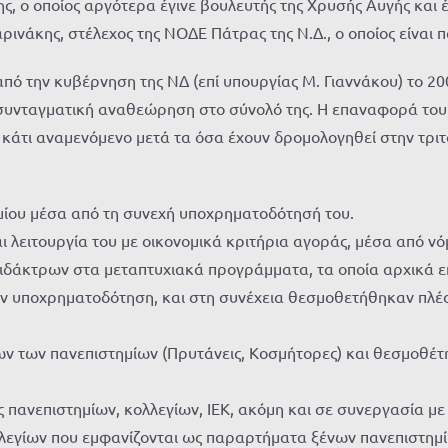
ς, ο οποίος αργότερα έγινε βουλευτής της Χρυσής Αυγής και έ
ινάκης, στέλεχος της ΝΟΔΕ Πάτρας της Ν.Δ., ο οποίος είναι
 την κυβέρνηση της ΝΔ (επί υπουργίας Μ. Γιαννάκου) το 200
ν συνταγματική αναθεώρηση στο σύνολό της. Η επαναφορά του
ι κάτι αναμενόμενο μετά τα όσα έχουν δρομολογηθεί στην τρι
μίου μέσα από τη συνεχή υποχρηματοδότησή του.
 λειτουργία του με οικονομικά κριτήρια αγοράς, μέσα από νό
ιδάκτρων στα μεταπτυχιακά προγράμματα, τα οποία αρχικά επ
ην υποχρηματοδότηση, και στη συνέχεια θεσμοθετήθηκαν πλέο
ν των πανεπιστημίων (Πρυτάνεις, Κοσμήτορες) και θεσμοθέτ
πανεπιστημίων, κολλεγίων, ΙΕΚ, ακόμη και σε συνεργασία με 
εγίων που εμφανίζονται ως παραρτήματα ξένων πανεπιστημίω