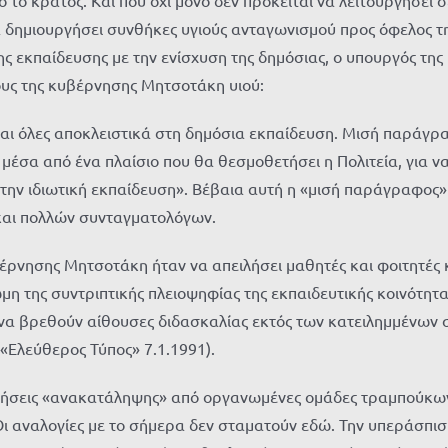
 δημιουργήσει συνθήκες υγιούς ανταγωνισμού προς όφελος τ
ης εκπαίδευσης με την ενίσχυση της δημόσιας, ο υπουργός τ
ους της κυβέρνησης Μητσοτάκη υιού:
ι όλες αποκλειστικά στη δημόσια εκπαίδευση. Μισή παράγραφ
έσα από ένα πλαίσιο που θα θεσμοθετήσει η Πολιτεία, για να
την ιδιωτική εκπαίδευση». Βέβαια αυτή η «μισή παράγραφος» 
και πολλών συνταγματολόγων.
βέρνησης Μητσοτάκη ήταν να απειλήσει μαθητές και φοιτητές κ
μη της συντριπτικής πλειοψηφίας της εκπαιδευτικής κοινότητ
να βρεθούν αίθουσες διδασκαλίας εκτός των κατειλημμένων σ
(«Ελεύθερος Τύπος» 7.1.1991).
ιρήσεις «ανακατάληψης» από οργανωμένες ομάδες τραμπούκων
Οι αναλογίες με το σήμερα δεν σταματούν εδώ. Την υπεράσπ