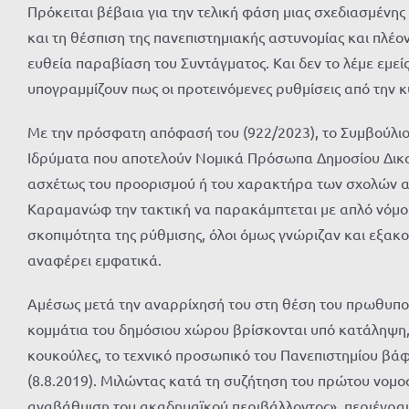
Πρόκειται βέβαια για την τελική φάση μιας σχεδιασμένη
και τη θέσπιση της πανεπιστημιακής αστυνομίας και πλέ
ευθεία παραβίαση του Συντάγματος. Και δεν το λέμε εμεί
υπογραμμίζουν πως οι προτεινόμενες ρυθμίσεις από την κ
Με την πρόσφατη απόφασή του (922/2023), το Συμβούλιο
Ιδρύματα που αποτελούν Νομικά Πρόσωπα Δημοσίου Δικα
ασχέτως του προορισμού ή του χαρακτήρα των σχολών αυτ
Καραμανώφ την τακτική να παρακάμπτεται με απλό νόμο 
σκοπιμότητα της ρύθμισης, όλοι όμως γνώριζαν και εξακο
αναφέρει εμφατικά.
Αμέσως μετά την αναρρίχησή του στη θέση του πρωθυπουρ
κομμάτια του δημόσιου χώρου βρίσκονται υπό κατάληψη,
κουκούλες, το τεχνικό προσωπικό του Πανεπιστημίου βάφε
(8.8.2019). Μιλώντας κατά τη συζήτηση του πρώτου νομο
αναβάθμιση του ακαδημαϊκού περιβάλλοντος», περιέγραψε