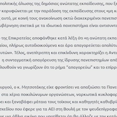
ς πολιτικής άλωσης της δημόσιας ανώτατης εκπαίδευσης, που 
ον κορυφώνεται με την παράδοση της εκπαίδευσης στους «μη κ
ς αυτό, με κοινή τους ανακοίνωση οκτώ διακεκριμένοι πανεπι
υβέρνηση σχετικά με τα ιδιωτικά πανεπιστήμια είναι αντισυντ
 της Επικρατείας αποφάνθηκε κατά λέξη ότι «η ανώτατη εκπα
ίου, πλήρως αυτοδιοικούμενα και άρα απαγορεύεται απολύτω
ών». Τέλος, ανεπίτρεπτη και επικίνδυνη χαρακτηρίζει η Αντι
η συνταγματική απαγόρευση της ίδρυσης πανεπιστημίων από 
λουθούν να γνωρίζουν ότι το ρήμα “απαγορεύω” και το επίρρη
γού, ο κ. Μητσοτάκης είχε φροντίσει να απαξιώσει τα Πανεπι
 στα χέρια ποικιλώνυμων οργανώσεων, ναρκωτικά κυκλοφορού
ι και ξαναβάφει μάταια τους τοίχους και καθηγητές καθυβρίζ
σχεδίου που έφερε για τα ΑΕΙ στη Βουλή με τον ψευδεπίγραφο
 μια άθλια εικόνα που υποτίθεται ότι θα άλλαζε με την κατ