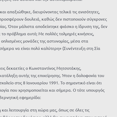
αι απαξιώθηκε, διευρύνοντας τελικά τις ανισότητες,
εν προσφέρουν δουλειά, καθώς δεν πιστοποιούν σύγχρονες
ίας. Όταν μάλιστα αποδείχτηκε φιάσκο η ίδρυση της, δεν
 το πρόβλημα αυτό; Με πολλές τολμηρές κινήσεις,
ά οπλισμένες μονάδες της αστυνομίας, μέσα στα
ήμερα να είναι πολύ καλύτερη» (Συνέντευξη στη Σία
ρεις δεκαετίες ο Κωνσταντίνος Μητσοτάκης,
ατάληξη αυτής της επιχείρησης. Ήταν η δολοφονία του
λείο στις 8 Ιανουαρίου 1991. Το σημαντικό είναι ότι
λογία που χρησιμοποιείται και σήμερα. Ο τότε υπουργός
υβερνητική εφημερίδα:
 και λειτουργία στη χώρα μας, όπως σε όλες τις
 σε βάρος της δημόσιας, αλλά θα συνεισφέρει στην εισροή