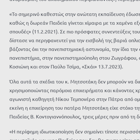
«Το σημερινό καθεστώς στην ανώτατη εκπαίδευση έδωσε ε
καθώς η δωρεάν Παιδεία γίνεται χίμαιρα με τα χαμένα εξ
σπουδές» (11.2.2021). Σε πιο πρόσφατες συνεντεύξεις το
δίστασε να περηφανευτεί για την εισβολή της βαριά οπλι
βάζοντας όχι την πανεπιστημιακή αστυνομία, την ίδια την
πανεπιστήμια, στην πανεπιστημιούπολη στου Ζωγράφου, α
Κοσιώνη και στον Παύλο Τσίμα, «Σκάι» 13.7.2023).
Όλα αυτά τα σχέδια του κ. Μητσοτάκη δεν μπορούν να διε
χρησιμοποιώντας παρόμοια επιχειρήματα και κάνοντας χ
αγωνιστή καθηγητή Νίκου Τεμπονέρα στην Πάτρα από ομάδ
εκείνη η επιχείρηση του πατέρα Μητσοτάκη είχε στόχο τη
Παιδείας Β. Κοντογιαννόπουλος, τρεις μέρες πριν από τ
«Η περίφημη ιδιωτικοποίηση δεν σημαίνει τίποτε περισσότ
ευρωπαϊκές, και μιας Παιδείας που δεν θα συντηρείται απ