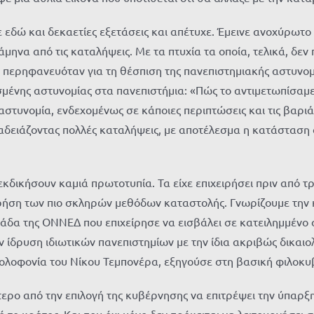
δώ και δεκαετίες εξετάσεις και απέτυχε. Έμεινε ανοχύρωτο κ
άμηνα από τις καταλήψεις. Με τα πτυχία τα οποία, τελικά, δ
υ περηφανευόταν για τη θέσπιση της πανεπιστημιακής αστυνομ
σμένης αστυνομίας στα πανεπιστήμια: «Πώς το αντιμετωπίσαμε
 αστυνομία, ενδεχομένως σε κάποιες περιπτώσεις και τις βαρι
δειάζοντας πολλές καταλήψεις, με αποτέλεσμα η κατάσταση σ
κδικήσουν καμιά πρωτοτυπία. Τα είχε επιχειρήσει πριν από τ
ρήση των πιο σκληρών μεθόδων καταστολής. Γνωρίζουμε την κ
α της ΟΝΝΕΔ που επιχείρησε να εισβάλει σε κατειλημμένο σχο
ν ίδρυση ιδιωτικών πανεπιστημίων με την ίδια ακριβώς δικαιο
η δολοφονία του Νίκου Τεμπονέρα, εξηγούσε στη βασική φιλοκ
ερο από την επιλογή της κυβέρνησης να επιτρέψει την ύπαρξη
ό το κράτος. Και που όχι μόνο δεν πρόκειται να λειτουργήσει