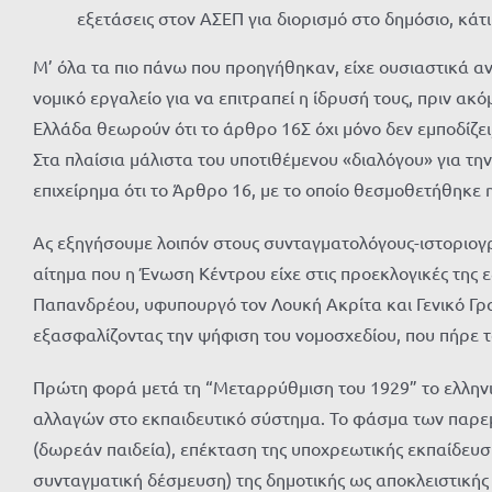
εξετάσεις στον ΑΣΕΠ για διορισμό στο δημόσιο, κάτ
Μ’ όλα τα πιο πάνω που προηγήθηκαν, είχε ουσιαστικά αν
νομικό εργαλείο για να επιτραπεί η ίδρυσή τους, πριν 
Ελλάδα θεωρούν ότι το άρθρο 16Σ όχι μόνο δεν εμποδίζει
Στα πλαίσια μάλιστα του υποτιθέμενου «διαλόγου» για τ
επιχείρημα ότι το Άρθρο 16, με το οποίο θεσμοθετήθηκε
Ας εξηγήσουμε λοιπόν στους συνταγματολόγους-ιστοριογρ
αίτημα που η Ένωση Κέντρου είχε στις προεκλογικές της
Παπανδρέου, υφυπουργό τον Λουκή Ακρίτα και Γενικό Γρ
εξασφαλίζοντας την ψήφιση του νομοσχεδίου, που πήρε 
Πρώτη φορά μετά τη “Μεταρρύθμιση του 1929” το ελληνι
αλλαγών στο εκπαιδευτικό σύστημα. Το φάσμα των παρεμ
(δωρεάν παιδεία), επέκταση της υποχρεωτικής εκπαίδευσ
συνταγματική δέσμευση) της δημοτικής ως αποκλειστικής