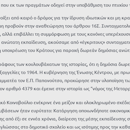
ι που εκ των πραγμάτων οδηγεί στην υποβάθμιση του πτυχίου 
οίξει από καιρό ο δρόμος για την ίδρυση ιδιωτικών και μη κρ
ακόμη προβούν στην αναθεώρηση του άρθρου 16Σ. Συνταγματολ
, αλλά επιβάλλει τη συμμόρφωση με τους κανόνες υπερέχουσας
ην ανώτατη εκπαίδευση, ακούσαμε από «έγκριτους» συνταγματο
 η υποχρέωση του Κράτους για παροχή δωρεάν δημόσιας ανώτατ
άφους των κουλουβάχατων της ιστορίας, ότι η δημόσια δωρεά
 εξαγγελίες το 1964. Η κυβέρνηση της Ένωσης Κέντρου, με πρ
αμματέα τον Ε.Π. Παπανούτσο, προχώρησε στην υλοποίηση των
τον αριθμό 4379 και έμεινε στην ιστορία ως “νόμος της Μετ
κό Κοινοβούλιο ενέκρινε ένα μείζον και ολοκληρωμένο σχέδι
βάσεων ήταν ευρύτατο: Κατάργηση οποιωνδήποτε οικονομικώ
ης από έξι σε εννέα χρόνια, διαίρεση της μέσης εκπαίδευσης
 γλώσσας στο δημοτικό σχολείο και ως ισότιμης προς την καθ