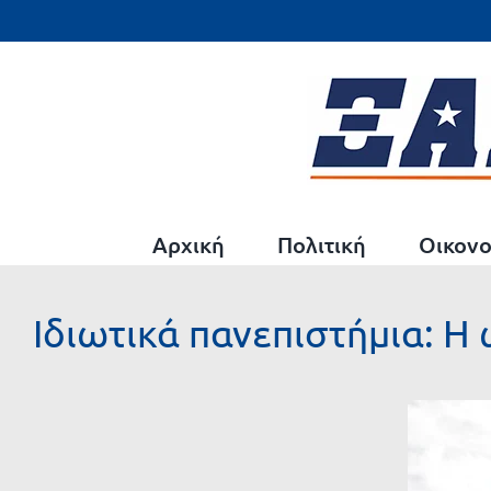
Μετάβαση
στο
περιεχόμενο
Αρχική
Πολιτική
Οικονο
Ιδιωτικά πανεπιστήμια: 
Προβολή
μεγαλύτερης
εικόνας