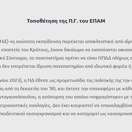
Τοποθέτηση της Π.Γ. του ΕΠΑΜ
(16Σ) «η ανώτατη εκπαίδευση παρέχεται αποκλειστικά από ι
 εποπτεία του Κράτους, έχουν δικαίωμα να ενισχύονται οικο
ό Σύνταγμα, τα πανεπιστήμια πρέπει να είναι ΝΠΔΔ πλήρως αυ
δεν επιτρέπεται ίδρυση πανεπιστημίου από ιδιωτικό φορέα ή ε
υνίου 2023), η ΝΔ έθεσε ως προμετωπίδα της πολιτικής της τ
η από τη δεκαετία του ’80, και έκτοτε την επαναφέρει με κάθ
ντογιαννόπουλου, η απόσυρση του οποίου «σφραγίστηκε» με
τριχιαστικές αναλογίες. Δεν έχει κουραστεί να επαναλαμβάνε
παιδευτικού εκσυγχρονισμού και να κατηγορεί ως «αναχρονιστ