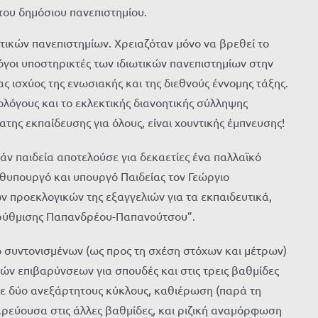
του δημόσιου πανεπιστημίου.
ατικών πανεπιστημίων. Χρειαζόταν μόνο να βρεθεί το
όγοι υποστηρικτές των ιδιωτικών πανεπιστημίων στην
 ισχύος της ενωσιακής και της διεθνούς έννομης τάξης.
λόγους και το εκλεκτικής διανοητικής σύλληψης
ης εκπαίδευσης για όλους, είναι χουντικής έμπνευσης!
ν παιδεία αποτελούσε για δεκαετίες ένα παλλαϊκό
ωθυπουργό και υπουργό Παιδείας τον Γεώργιο
 προεκλογικών της εξαγγελιών για τα εκπαιδευτικά,
αρρύθμισης Παπανδρέου-Παπανούτσου”.
ο συντονισμένων (ως προς τη σχέση στόχων και μέτρων)
ν επιβαρύνσεων για σπουδές και στις τρεις βαθμίδες
 σε δύο ανεξάρτητους κύκλους, καθιέρωση (παρά τη
αρεύουσα στις άλλες βαθμίδες, και ριζική αναμόρφωση