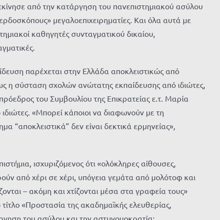
ξεκίνησε από την κατάργηση του πανεπιστημιακού ασύλου
ερδοσκόπους» μεγαλοεπιχειρηματίες. Και όλα αυτά με
στημιακοί καθηγητές συνταγματικού δικαίου,
αγματικές.
ίδευση παρέχεται στην Ελλάδα αποκλειστικώς από
ς η σύσταση σχολών ανώτατης εκπαίδευσης από ιδιώτες,
πρόεδρος του Συμβουλίου της Επικρατείας ε.τ. Μαρία
ιδιώτες. «Μπορεί κάποιοι να διαφωνούν με τη
μα “αποκλειστικά” δεν είναι δεκτικά ερμηνείας»,
στήμια, ισχυριζόμενος ότι «ολόκληρες αίθουσες,
ν από χέρι σε χέρι, υπόγεια γεμάτα από μολότοφ και
ονται – ακόμη και χτίζονται μέσα στα γραφεία τους»
 τίτλο «Προστασία της ακαδημαϊκής ελευθερίας,
άργηση του ασύλου και την αστυνομοκρατία: