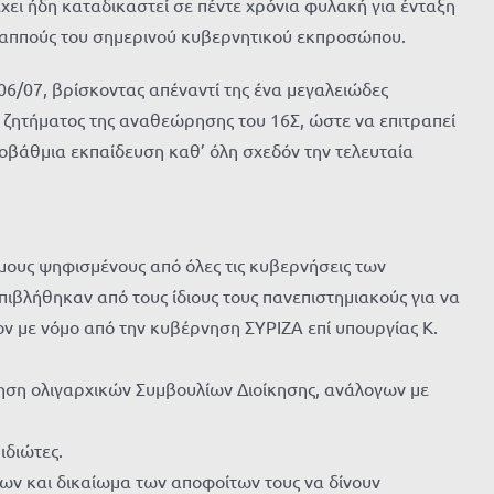
χει ήδη καταδικαστεί σε πέντε χρόνια φυλακή για ένταξη
 παππούς του σημερινού κυβερνητικού εκπροσώπου.
6/07, βρίσκοντας απέναντί της ένα μεγαλειώδες
 ζητήματος της αναθεώρησης του 16Σ, ώστε να επιτραπεί
τοβάθμια εκπαίδευση καθ’ όλη σχεδόν την τελευταία
μους ψηφισμένους από όλες τις κυβερνήσεις των
ιβλήθηκαν από τους ίδιους τους πανεπιστημιακούς για να
ν με νόμο από την κυβέρνηση ΣΥΡΙΖΑ επί υπουργίας Κ.
ηση ολιγαρχικών Συμβουλίων Διοίκησης, ανάλογων με
ιδιώτες.
ν και δικαίωμα των αποφοίτων τους να δίνουν