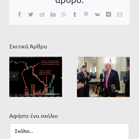
Facebook
Twitter
Reddit
LinkedIn
WhatsApp
Tumblr
Pinterest
Vk
Xing
Email
Σχετικά Άρθρα
Αφήστε ένα σχόλιο
Σχόλιο