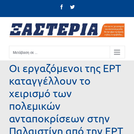
Μετάβαση
Facebook
Twitter
στο
περιεχόμενο
Μετάβαση σε ...
Οι εργαζόμενοι της ΕΡΤ
καταγγέλλουν το
χειρισμό των
πολεμικών
ανταποκρίσεων στην
Παλαιστίνη από την ΕΡΤ