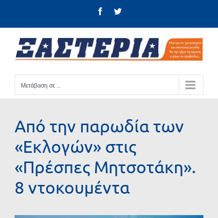
Μετάβαση
Facebook
Twitter
στο
περιεχόμενο
Μετάβαση σε ...
Από την παρωδία των
«Εκλογών» στις
«Πρέσπες Μητσοτάκη».
8 ντοκουμέντα