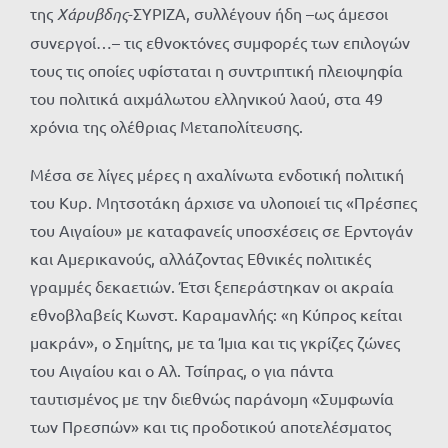
της
Χάρυβδης
-ΣΥΡΙΖΑ, συλλέγουν ήδη –ως άμεσοι
συνεργοί…– τις εθνοκτόνες συμφορές των επιλογών
τους τις οποίες υφίσταται η συντριπτική πλειοψηφία
του πολιτικά αιχμάλωτου ελληνικού λαού, στα 49
χρόνια της ολέθριας Μεταπολίτευσης.
Μέσα σε λίγες μέρες η αχαλίνωτα ενδοτική πολιτική
του Κυρ. Μητσοτάκη άρχισε να υλοποιεί τις «Πρέσπες
του Αιγαίου» με καταφανείς υποσχέσεις σε Ερντογάν
και Αμερικανούς, αλλάζοντας Εθνικές πολιτικές
γραμμές δεκαετιών. Έτσι ξεπεράστηκαν οι ακραία
εθνοβλαβείς Κωνστ. Καραμανλής: «η Κύπρος κείται
μακράν», ο Σημίτης, με τα Ίμια και τις γκρίζες ζώνες
του Αιγαίου και ο Αλ. Τσίπρας, ο για πάντα
ταυτισμένος με την διεθνώς παράνομη «Συμφωνία
των Πρεσπών» και τις προδοτικού αποτελέσματος