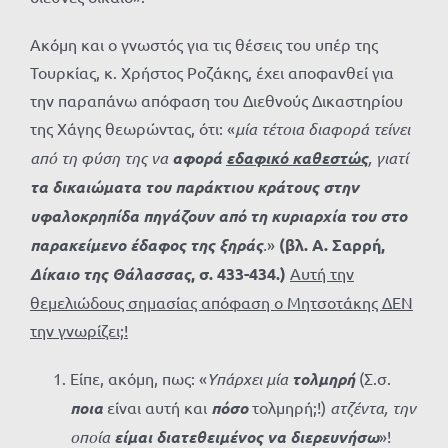
Ακόμη και ο γνωστός για τις θέσεις του υπέρ της
Τουρκίας, κ. Χρήστος Ροζάκης, έχει αποφανθεί για
την παραπάνω απόφαση του Διεθνούς Δικαστηρίου
της Χάγης θεωρώντας, ότι: «
μία τέτοια διαφορά τείνει
από τη φύση της να
αφορά
εδαφικό καθεστώς
, γιατί
τα δικαιώματα του παράκτιου κράτους στην
υφαλοκρηπίδα πηγάζουν από τη κυριαρχία του στο
παρακείμενο έδαφος της ξηράς
.
»
(βλ. Α. Σαρρή,
Δίκαιο της Θάλασσας
, σ. 433-434.)
Αυτή την
θεμελιώδους σημασίας απόφαση ο Μητσοτάκης ΔΕΝ
την γνωρίζει;!
Είπε, ακόμη, πως: «
Υπάρχει μία
τολμηρή
(Σ.σ.
ποια
είναι αυτή και
πόσο
τολμηρή;!)
ατζέντα, την
οποία
είμαι διατεθειμένος να διερευνήσω
»!