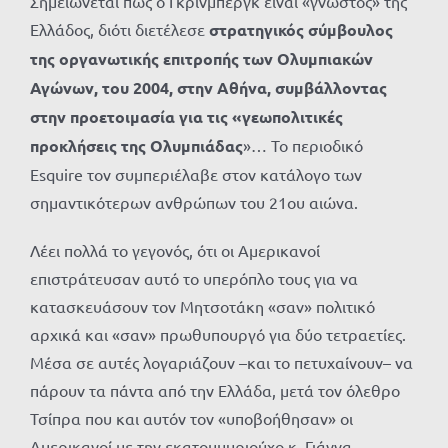
Σημειώνεται πως ο Γκρίνμπεργκ είναι «γνωστός» της
Ελλάδος, διότι διετέλεσε
στρατηγικός σύμβουλος
της οργανωτικής επιτροπής των Ολυμπιακών
Αγώνων, του 2004, στην Αθήνα, συμβάλλοντας
στην προετοιμασία για τις «γεωπολιτικές
προκλήσεις της Ολυμπιάδας
»… Το περιοδικό
Esquire τον συμπεριέλαβε στον κατάλογο των
σημαντικότερων ανθρώπων του 21ου αιώνα.
Λέει πολλά το γεγονός, ότι οι Αμερικανοί
επιστράτευσαν αυτό το υπερόπλο τους για να
κατασκευάσουν τον Μητσοτάκη «σαν» πολιτικό
αρχικά και «σαν» πρωθυπουργό για δύο τετραετίες.
Μέσα σε αυτές λογαριάζουν –και το πετυχαίνουν– να
πάρουν τα πάντα από την Ελλάδα, μετά τον όλεθρο
Τσίπρα που και αυτόν τον «υποβοήθησαν» οι
Αμερικανοί με την εκατομμυριούχο κ. Γιάννα