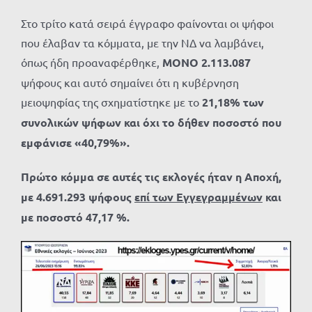
Στο τρίτο κατά σειρά έγγραφο φαίνονται οι ψήφοι
που έλαβαν τα κόμματα, με την ΝΔ να λαμβάνει,
όπως ήδη προαναφέρθηκε,
ΜΟΝΟ 2.113.087
ψήφους και αυτό σημαίνει ότι η κυβέρνηση
μειοψηφίας της σχηματίστηκε με το
21,18% των
συνολικών ψήφων και όχι το δήθεν ποσοστό που
εμφάνισε «40,79%».
Πρώτο κόμμα σε αυτές τις εκλογές ήταν η Αποχή,
με 4.691.293 ψήφους
επί των Εγγεγραμμένων
και
με ποσοστό 47,17 %.