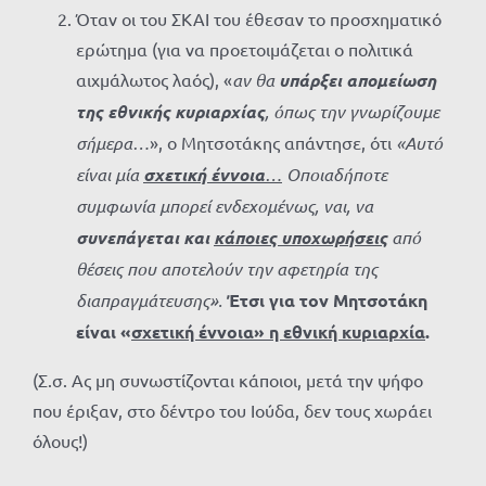
Όταν οι του ΣΚΑΙ του έθεσαν το προσχηματικό
ερώτημα (για να προετοιμάζεται ο πολιτικά
αιχμάλωτος λαός), «
αν θα
υπάρξει απομείωση
της εθνικής κυριαρχίας
, όπως την γνωρίζουμε
σήμερα…
», ο Μητσοτάκης απάντησε, ότι
«Αυτό
είναι μία
σχετική έννοια
…
Οποιαδήποτε
συμφωνία μπορεί ενδεχομένως, ναι, να
συνεπάγεται και
κάποιες υποχωρήσεις
από
θέσεις που αποτελούν την αφετηρία της
διαπραγμάτευσης».
Έτσι για τον Μητσοτάκη
είναι «
σχετική έννοια» η εθνική κυριαρχία
.
(Σ.σ. Ας μη συνωστίζονται κάποιοι, μετά την ψήφο
που έριξαν, στο δέντρο του Ιούδα, δεν τους χωράει
όλους!)