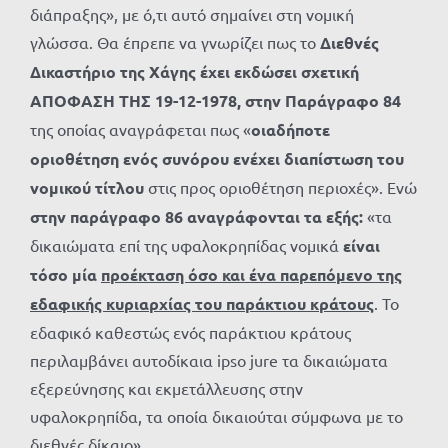
διάπραξης», με ό,τι αυτό σημαίνει στη νομική
γλώσσα. Θα έπρεπε να γνωρίζει πως το
Διεθνές
Δικαστήριο της Χάγης έχει εκδώσει σχετική
ΑΠΟΦΑΣΗ ΤΗΣ 19-12-1978, στην Παράγραφο 84
της οποίας αναγράφεται πως «
οιαδήποτε
οριοθέτηση ενός συνόρου ενέχει διαπίστωση του
νομικού τίτλου
στις προς οριοθέτηση περιοχές». Ενώ
στην παράγραφο 86 αναγράφονται τα εξής:
«τα
δικαιώματα επί της υφαλοκρηπίδας νομικά
είναι
τόσο μία
προέκταση όσο και ένα παρεπόμενο της
εδαφικής κυριαρχίας του παράκτιου κράτους
. Το
εδαφικό καθεστώς ενός παράκτιου κράτους
περιλαμβάνει αυτοδίκαια ipso jure τα δικαιώματα
εξερεύνησης και εκμετάλλευσης στην
υφαλοκρηπίδα, τα οποία δικαιούται σύμφωνα με το
διεθνές δίκαιο».