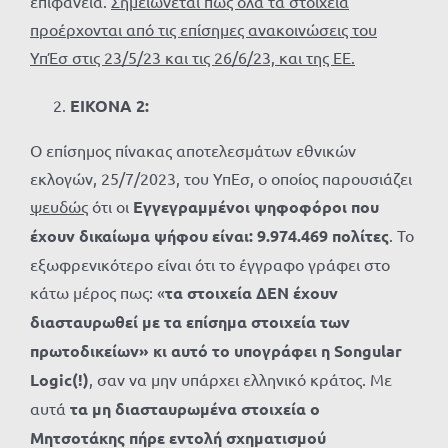
επιφάνεια.
Σημειώνεται πως όλα τα στοιχεία
προέρχονται από τις επίσημες ανακοινώσεις του
ΥπΈσ στις 23/5/23 και τις 26/6/23, και της ΕΕ.
ΕΙΚΟΝΑ 2:
Ο επίσημος πίνακας αποτελεσμάτων εθνικών
εκλογών, 25/7/2023, του ΥπΕσ, ο οποίος παρουσιάζει
ψευδώς
ότι οι
Εγγεγραμμένοι ψηφοφόροι που
έχουν δικαίωμα ψήφου είναι: 9.974.469 πολίτες
. Το
εξωφρενικότερο είναι ότι το έγγραφο γράφει στο
κάτω μέρος πως: «
τα στοιχεία ΔΕΝ έχουν
διασταυρωθεί με τα επίσημα στοιχεία των
πρωτοδικείων» κι αυτό το υπογράφει η
Songular
Logic(!)
, σαν να μην υπάρχει ελληνικό κράτος. Με
αυτά
τα μη διασταυρωμένα στοιχεία ο
Μητσοτάκης πήρε εντολή σχηματισμού