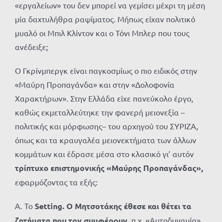
«εργαλείων» του δεν μπορεί να γεμίσει μέχρι τη μέση
μία δαχτυλήθρα ραψίματος. Μήπως είχαν πολιτικό
μυαλό οι Μπιλ Κλίντον και ο Τόνι Μπλερ που τους
ανέδειξε;
Ο Γκρίνμπεργκ είναι παγκοσμίως ο πιο ειδικός στην
«Μαύρη Προπαγάνδα» και στην «Δολοφονία
Χαρακτήρων». Στην Ελλάδα είχε πανεύκολο έργο,
καθώς εκμεταλλεύτηκε την φανερή μειονεξία –
πολιτικής και μόρφωσης– του αρχηγού του ΣΥΡΙΖΑ,
όπως και τα κραυγαλέα μειονεκτήματα των άλλων
κομμάτων και έδρασε μέσα στο κλασικό γι’ αυτόν
τρίπτυχο επιστημονικής «Μαύρης Προπαγάνδας»,
εφαρμόζοντας τα εξής:
Α. Το
Setting. Ο Μητσοτάκης έθεσε και θέτει τα
ζητήματα που τον συμφέρουν
, π.χ. «Αυτοδυναμία»,