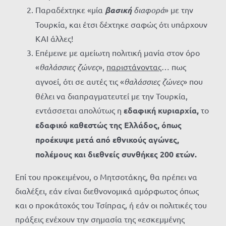
Παραδέχτηκε «μία
βασική
διαφορά
» με την
Τουρκία, και έτσι δέχτηκε σαφώς ότι υπάρχουν
ΚΑΙ άλλες!
Επέμεινε με αμείωτη πολιτική μανία στον όρο
«
θαλάσσιες ζώνες
»,
παριστάνοντας
… πως
αγνοεί, ότι σε αυτές τις «
θαλάσσιες ζώνες
» που
θέλει να διαπραγματευτεί με την Τουρκία,
εντάσσεται απολύτως η
εδαφική κυριαρχία,
το
εδαφικό καθεστώς της Ελλάδος, όπως
προέκυψε μετά από εθνικούς αγώνες,
πολέμους και διεθνείς συνθήκες 200 ετών.
Επί του προκειμένου, ο Μητσοτάκης, θα πρέπει να
διαλέξει, εάν είναι διεθνονομικά αμόρφωτος όπως
και ο προκάτοχός του Τσίπρας, ή εάν οι πολιτικές του
πράξεις ενέχουν την σημασία της «εσκεμμένης