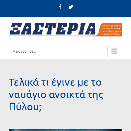
Μετάβαση
Facebook
Twitter
στο
περιεχόμενο
Μετάβαση σε ...
Τελικά τι έγινε με το
ναυάγιο ανοικτά της
Πύλου;