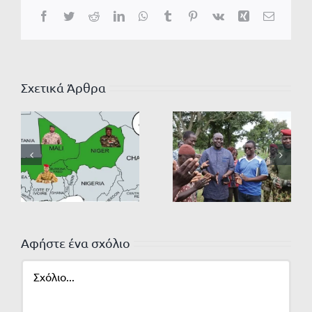
Facebook
Twitter
Reddit
LinkedIn
WhatsApp
Tumblr
Pinterest
Vk
Xing
Email
Σχετικά Άρθρα
Αφήστε ένα σχόλιο
Σχόλιο