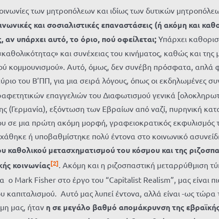
 κοινωνίες των μητροπόλεων και ιδίως των δυτικών μητροπό
νωνικές και σοσιαλιστικές επαναστάσεις (ή ακόμη και καθ
, αν υπάρχει αυτό, το όριο, πού οφείλεται;
Υπάρχει καθοριστ
«καθολικότητας» και συνέχειας του κινήματος, καθώς και της
κού κομμουνισμού». Αυτό, όμως, δεν συνέβη πρόσφατα, απλά 
ριο του Β’ΠΠ, για μια σειρά λόγους, όπως οι εκδηλωμένες συν
ιραφετητικών επαγγελιών του Διαφωτισμού γενικά [ολοκληρω
ς (Γερμανία), εξόντωση των Εβραίων από ναζί, πυρηνική κατα
χου σε μια πρώτη ακόμη μορφή, γραφειοκρατικός εκφυλισμός 
), χάθηκε ή υποβαθμίστηκε πολύ έντονα στο κοινωνικό ασυνε
υ καθολικού μετασχηματισμού του κόσμου και της ριζοσπ
[2]
κής κοινωνίας
. Ακόμη και η ριζοσπαστική μεταρρύθμιση τ
 ο Mark Fisher στο έργο του “Capitalist Realism”, μας είνα
υ καπιταλισμού. Αυτό μας λυπεί έντονα, αλλά είναι -ως τώρα 
μη μας, ήταν
η σε μεγάλο βαθμό απομάκρυνση της εβραϊκής