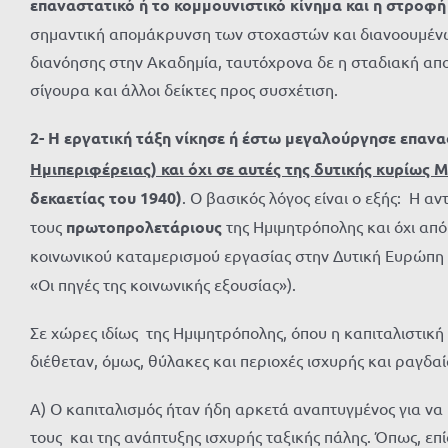
επαναστατικό ή το κομμουνιστικό κίνημα και η στροφή 
σημαντική απομάκρυνση των στοχαστών και διανοουμένων
διανόησης στην Ακαδημία, ταυτόχρονα δε η σταδιακή απ
σίγουρα και άλλοι δείκτες προς συσχέτιση.
2- Η εργατική τάξη νίκησε ή έστω μεγαλούργησε επανα
Ημιπεριφέρειας) και όχι σε αυτές της δυτικής κυρίως
δεκαετίας του 1940)
. Ο βασικός λόγος είναι ο εξής: Η 
τους
πρωτοπρολετάριους
της Ημιμητρόπολης και όχι απ
κοινωνικού καταμερισμού εργασίας στην Δυτική Ευρώπη κ
«Οι πηγές της κοινωνικής εξουσίας»).
Σε χώρες ιδίως της Ημιμητρόπολης, όπου η καπιταλιστική
διέθεταν, όμως, θύλακες και περιοχές ισχυρής και ραγδ
Α) Ο καπιταλισμός ήταν ήδη αρκετά αναπτυγμένος για ν
τους και της ανάπτυξης ισχυρής ταξικής πάλης. Όπως, επί