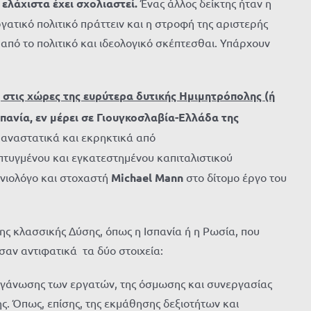
 ελάχιστα έχει σχολιαστεί.
Ένας άλλος δείκτης ήταν η
τικό πολιτικό πράττειν και η στροφή της αριστερής
πό το πολιτικό και ιδεολογικό σκέπτεσθαι. Υπάρχουν
 στις χώρες της ευρύτερα δυτικής Ημιμητρόπολης (ή
πανία, εν μέρει σε Γιουγκοσλαβία-Ελλάδα της
επαναστατικά και εκρηκτικά από
πτυγμένου και εγκατεστημένου καπιταλιστικού
ωνιολόγο και στοχαστή
Michael
Mann
στο δίτομο έργο του
ης κλασσικής Δύσης, όπως η Ισπανία ή η Ρωσία, που
σαν αντιφατικά τα δύο στοιχεία:
οργάνωσης των εργατών, της όσμωσης και συνεργασίας
ης. Όπως, επίσης, της εκμάθησης δεξιοτήτων και