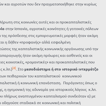
ών και αγροτών που δεν πραγματοποιήθηκε στην κυρίως
ρωτη στις κοινωνίες αυτές και οι προκαπιταλιστικές
blo
στην Ισπανία, αγροτικές κοινότητες ή γειτονιές πόλεων
και της πρόσδεσης στις εμπορευματικές μορφές ήταν ακόμη
εται η δήθεν «προφανής» αλλά εσφαλμένη
πτώσεις της καπιταλιστικής κοινωνικής οργάνωσης υπό την
ναπαραγωγής ήταν ακόμη πρόωρες και ασθενείς και οι
ες κοινοτικές, «ρομαντικές» και προκαπιταλιστικές που
[4]
 κ.λπ.)
. Στο
μεσοδιάστημα ή στο ιστορικό ιντερμέτζο
 των πειθαρχιών του καπιταλιστικού κοινωνικού
σοσιαλιστική ή κοινωνική επανάσταση. Παράγοντες όπως ο
, η ηγεμονική της αδυναμία για ιστορικούς λόγους κ.λπ.
 του πλήρως αναπτυγμένου καπιταλισμού συνδεόταν α) με
 οδηγούσε σταδιακά σε κοινωνική και πολιτική