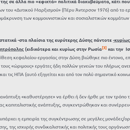
της σε άλλα πιο «εφικτά» πολιτικά διακυβεύματα, κάτι που
 του «Δυτικού Μαρξισμού» (Πέρυ Άντερσον 1976) από το εργα
ομάκρυνση των κομμουνιστικών και σοσιαλιστικών κομμάτων α
στατικά -στα πλαίσια της ευρύτερης Δύσης πάντοτε
-κυρίως
[3]
 Μητρόπολης
(ειδικότερα και κυρίως στην Ρωσία
και την Ισ
αντίθεση κεφαλαίου-εργασίας στην Δύση βιώθηκε πιο έντονα, 
ό τους «ώριμους» εργάτες ήδη πολλών γενεών του πλήρως ανε
αι τις ΗΠΑ (αυτό εξηγείται και από τον πολύ σημαντικό κοιν
 ανάπτυξη «καθυστέρησε» να έρθει ή δεν ήρθε με τον τρόπο τ
αίας καπιταλιστικής ανάπτυξης, συγκεντρώθηκαν και συνέρρευ
α υπάρχει η εμπειρία της συγκέντρωσης σε μεγάλες μονάδες/
σης, της ισχυρής συνδικαλιστικής και πολιτικής τους οργάνωσ