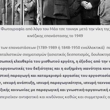
Φωτογραφία από λόγο του Μάο τσε τουνγκ μετά την νίκη της
κινέζικης επανάστασης το 1949
χή των επαναστάσεων (1789-1989 ή 1848-1950 εναλλακτικά) πο
ιταλιστικών σχηματισμών (ασιατικός δεσποτισμός, δουλοκτησί
οσωπική ελευθερία του μισθωτού εργάτη, η έξοδος από την
 οργανωτικές του δεξιότητες και η αυξημένη ικανότητα κο
στική παραγωγή και καταμερισμό εργασίας του εργοστασί
 ισχυρή ανάπτυξη, ισχυρή παραγωγικότητα, ισχυρή τεχνοεπ
αξικής κοινωνίας με παραγωγική και γνωστική-οργανωτική 
 εμπεριείχαν αντιφατικά και κινδύνους καθώς και συμμετρικέ