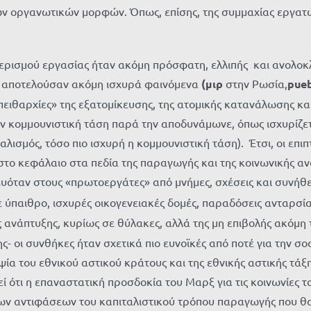
ών οργανωτικών μορφών. Όπως, επίσης, της συμμαχίας εργατ
ερισμού εργασίας ήταν ακόμη πρόσφατη, ελλιπής και ανολοκλή
σμοί αποτελούσαν ακόμη ισχυρά φαινόμενα
(μιρ
στην Ρωσία,
pue
ι «πειθαρχίες» της εξατομίκευσης, της ατομικής κατανάλωσης 
ην κομμουνιστική τάση παρά την αποδυνάμωνε, όπως ισχυρίζ
λισμός, τόσο πιο ισχυρή η κομμουνιστική τάση). Έτσι, οι επι
 στο κεφάλαιο στα πεδία της παραγωγής και της κοινωνικής α
ευόταν στους «πρωτοεργάτες» από μνήμες, σχέσεις και συνήθει
 ύπαιθρο, ισχυρές οικογενειακές δομές, παραδόσεις ανταρσίας
 ανάπτυξης, κυρίως σε θύλακες, αλλά της μη επιβολής ακόμη
- οι συνθήκες ήταν σχετικά πιο ευνοϊκές από ποτέ για την 
 του εθνικού αστικού κράτους και της εθνικής αστικής τάξης
εί ότι η επαναστατική προσδοκία του Μαρξ για τις κοινωνίες
των αντιφάσεων του καπιταλιστικού τρόπου παραγωγής που θα