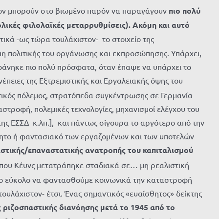
λεων μπορούν στο βιωμένο παρόν να παραγάγουν
πιο πολύ
ολικές φιλολαϊκές μεταρρυθμίσεις). Ακόμη και αυτό
ικά -ως τώρα τουλάχιστον- το στοιχείο της
 μη πολιτικής του οργάνωσης και εκπροσώπησης. Υπάρχει,
φάνηκε πιο πολύ πρόσφατα, όταν έπαψε να υπάρχει το
έπειες της Εξτρεμιστικής και Εργαλειακής όψης του
τικός πόλεμος, στρατόπεδα συγκέντρωσης σε Γερμανία
στροφή, πολεμικές τεχνολογίες, μηχανισμοί ελέγχου του
της ΕΣΣΔ κ.λπ.], και πάντως σίγουρα το αργότερο από την
ίδητο ή φαντασιακό των εργαζομένων και των υποτελών
αστικής/επαναστατικής ανατροπής του καπιταλισμού
ύπου Κέυνς μετατράπηκε σταδιακά σε… μη ρεαλιστική
ι πιο εύκολο να φαντασθούμε κοινωνικά την καταστροφή
τουλάχιστον- έτσι. Ένας σημαντικός «ευαίσθητος» δείκτης
 ριζοσπαστικής διανόησης μετά το 1945 από το