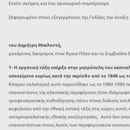
Eννέα σκέψεις και ένα προσωρινό συμπέρασμα
(Αφιερωμένο στους εξεγερμένους της Γαλλίας την άνοιξη 
του Δημήτρη Μπελαντή,
μαχόμενος δικηγόρος στον Άρειο Πάγο και το Συμβούλιο Ε
1- Η εργατική τάξη υπήρξε στην μητρόπολη του καπιτ
υποκείμενο κυρίως κατά την περίοδο από το 1848 ως 
Κόσμου παλιότερα) αυτό παρατάθηκε ως το 1980-1990 περ
επαναστάσεις της κλασσικής περιφέρειας ήταν ιδιόμορφες 
γραφειοκρατικής καθοδήγησης πάνω στους λαϊκούς απε
κεφαλαίου από την εθνική αστική τάξη στις χώρες αυτές 
αντιιμπεριαλιστικής εθνικής ανεξαρτησίας. Αυτό δεν ανα
επαναστάσεων στους λαούς των περιφερειακών κοινωνιών