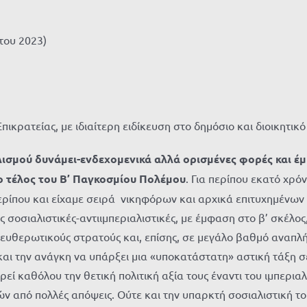
του 2023)
πικρατείας, με ιδιαίτερη ειδίκευση στο δημόσιο και διοικητι
αλισμού δυνάμει-ενδεχομενικά αλλά ορισμένες φορές και 
το τέλος του Β’ Παγκοσμίου Πολέμου
. Για περίπου εκατό χρό
ίπου και είχαμε σειρά νικηφόρων και αρχικά επιτυχημένων ε
σοσιαλιστικές-αντιιμπεριαλιστικές, με έμφαση στο β’ σκέλος, 
λευθερωτικούς στρατούς και, επίσης, σε μεγάλο βαθμό ανα
και την ανάγκη να υπάρξει μια «υποκατάστατη» αστική τάξη σε
ιρεί καθόλου την θετική πολιτική αξία τους έναντι του ιμπερ
 από πολλές απόψεις. Ούτε και την υπαρκτή σοσιαλιστική το