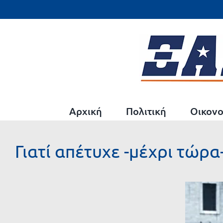
Μετάβαση
στο
περιεχόμενο
Αρχική
Πολιτική
Οικονο
Γιατί απέτυχε -μέχρι τώρα
Προβολή
μεγαλύτερης
εικόνας