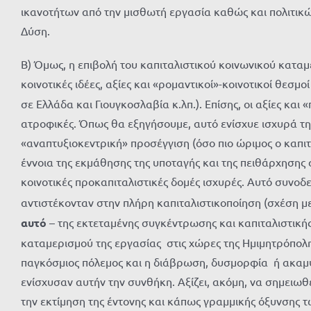
ικανοτήτων από την μισθωτή εργασία καθώς και πολιτικ
Δύση.
Β) Όμως, η επιβολή του καπιταλιστικού κοινωνικού καταμ
κοινοτικές ιδέες, αξίες και «ρομαντικοί»-κοινοτικοί θε
σε Ελλάδα και Γιουγκοσλαβία κ.λπ.). Επίσης, οι αξίες κα
ατροφικές. Όπως θα εξηγήσουμε, αυτό ενίσχυε ισχυρά τ
«αναπτυξιοκεντρική» προσέγγιση (όσο πιο ώριμος ο καπιτα
έννοια της εκμάθησης της υποταγής και της πειθάρχησης
κοινοτικές προκαπιταλιστικές δομές ισχυρές. Αυτό συνοδ
αντιστέκονταν στην πλήρη καπιταλιστικοποίηση (σχέση με
αυτό
– της εκτεταμένης συγκέντρωσης και καπιταλιστικής
καταμερισμού της εργασίας στις χώρες της Ημιμητρόπολης
παγκόσμιος πόλεμος και η διάβρωση, δυσμορφία ή ακαμψία
ενίσχυσαν αυτήν την συνθήκη. Αξίζει, ακόμη, να σημειωθ
την εκτίμηση της έντονης και κάπως γραμμικής όξυνσης 