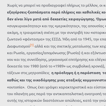
Χωρίς να μπορεί να προδιαγραφεί πλήρως το μέλλον, οι
εξεγέρσεις-ξεσπάσματα παρά πλήρεις και καθολικές κοι
δεν είναι λίγο μετά από δεκαετίες χειραγώγησης. Όμως
«συγκυριακότητας» και της «μερικότητας», της απουσίας 
ακόμη, η τραυματική σχέση με την συντριβή του «ιστορι
ζωντανό «φάντασμα» της ΕΣΣΔ. Ήδη από το 1945, την επαύ
[1]
Διαφωτισμού
αλλά και της σχετικής ματαίωσης των χε
και Ρωσία, εργασίας/απομόνωσης (Ρωσία) ή και εξόντωση
νου και της συνείδησης, μηχανισμοί επιτήρησης και ελέγ
δεκαετία του 1980 (από το «1989» ως συμβολική χρονιά
τάξεων στις μητροπόλεις
η πρόσληψη ή η παράσταση το
καθώς και της οικοδόμησης μιας αταξικής κομμουνιστι
«ουτοπία». Oπως έχει γράψει χαρακτηριστικά και εύστοχα
του πλανήτη μας παρά την αντικαπιταλιστική ανατροπή το
αυτής της ιστορικών διαστάσεων απώλειας, κατά την γνώ