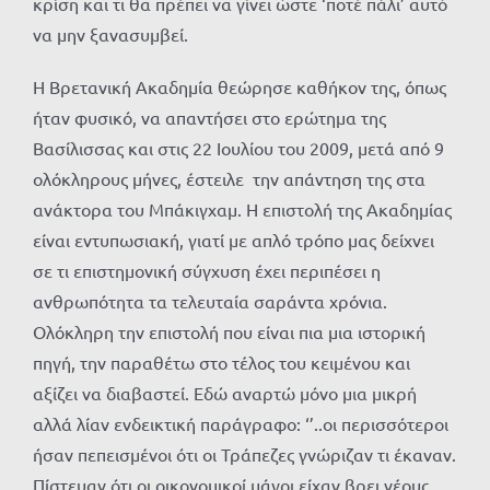
κρίση και τι θα πρέπει να γίνει ώστε ‘ποτέ πάλι’ αυτό
να μην ξανασυμβεί.
Η Βρετανική Ακαδημία θεώρησε καθήκον της, όπως
ήταν φυσικό, να απαντήσει στο ερώτημα της
Βασίλισσας και στις 22 Ιουλίου του 2009, μετά από 9
ολόκληρους μήνες, έστειλε την απάντηση της στα
ανάκτορα του Μπάκιγχαμ. Η επιστολή της Ακαδημίας
είναι εντυπωσιακή, γιατί με απλό τρόπο μας δείχνει
σε τι επιστημονική σύγχυση έχει περιπέσει η
ανθρωπότητα τα τελευταία σαράντα χρόνια.
Ολόκληρη την επιστολή που είναι πια μια ιστορική
πηγή, την παραθέτω στο τέλος του κειμένου και
αξίζει να διαβαστεί. Εδώ αναρτώ μόνο μια μικρή
αλλά λίαν ενδεικτική παράγραφο: ‘’..οι περισσότεροι
ήσαν πεπεισμένοι ότι οι Τράπεζες γνώριζαν τι έκαναν.
Πίστευαν ότι οι οικονομικοί μάγοι είχαν βρει νέους