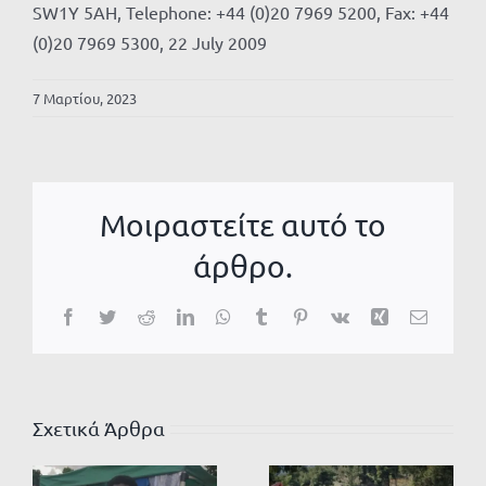
SW1Y 5AH, Telephone: +44 (0)20 7969 5200, Fax: +44
(0)20 7969 5300, 22 July 2009
7 Μαρτίου, 2023
Μοιραστείτε αυτό το
άρθρο.
Facebook
Twitter
Reddit
LinkedIn
WhatsApp
Tumblr
Pinterest
Vk
Xing
Email
Σχετικά Άρθρα