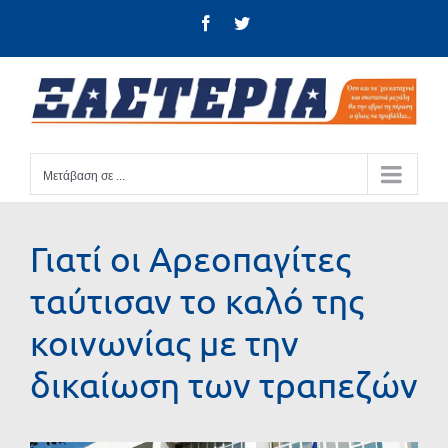
Μετάβαση
Facebook
Twitter
στο
περιεχόμενο
Μετάβαση σε ...
Γιατί οι Αρεοπαγίτες
ταύτισαν το καλό της
κοινωνίας με την
δικαίωση των τραπεζών