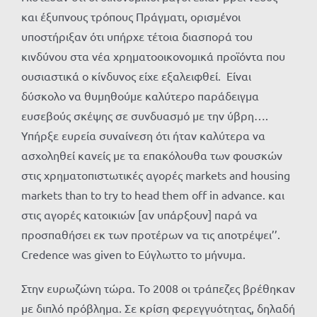
και έξυπνους τρόπους Πράγματι, ορισμένοι
υποστήριξαν ότι υπήρχε τέτοια διασπορά του
κινδύνου στα νέα χρηματοοικονομικά προϊόντα που
ουσιαστικά ο κίνδυνος είχε εξαλειφθεί. Είναι
δύσκολο να θυμηθούμε καλύτερο παράδειγμα
ευσεβούς σκέψης σε συνδυασμό με την ύβρη….
Υπήρξε ευρεία συναίνεση ότι ήταν καλύτερα να
ασχοληθεί κανείς με τα επακόλουθα των φουσκών
στις χρηματοπιστωτικές αγορές markets and housing
markets than to try to head them off in advance. και
στις αγορές κατοικιών [αν υπάρξουν] παρά να
προσπαθήσει εκ των προτέρων να τις αποτρέψει’’.
Credence was given to Εύγλωττο το μήνυμα.
Στην ευρωζώνη τώρα. Το 2008 οι τράπεζες βρέθηκαν
με διπλό πρόβλημα. Σε κρίση φερεγγυότητας, δηλαδή