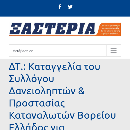
Μετάβαση
Facebook
Twitter
στο
περιεχόμενο
Μετάβαση σε ...
ΔΤ.: Καταγγελία του
Συλλόγου
Δανειοληπτών &
Προστασίας
Καταναλωτών Βορείου
Ελλάδος για