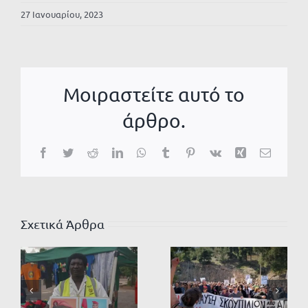
27 Ιανουαρίου, 2023
Μοιραστείτε αυτό το
άρθρο.
Facebook
Twitter
Reddit
LinkedIn
WhatsApp
Tumblr
Pinterest
Vk
Xing
Email
Σχετικά Άρθρα