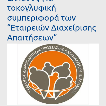
τοκογλυφική
συμπεριφορά των
“Εταιρειών Διαχείρισης
Απαιτήσεων”
Προβολή
μεγαλύτερης
εικόνας