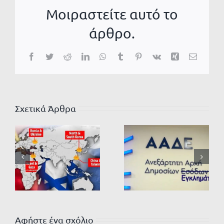
Μοιραστείτε αυτό το
άρθρο.
Facebook
Twitter
Reddit
LinkedIn
WhatsApp
Tumblr
Pinterest
Vk
Xing
Email
Σχετικά Άρθρα
Αφήστε ένα σχόλιο