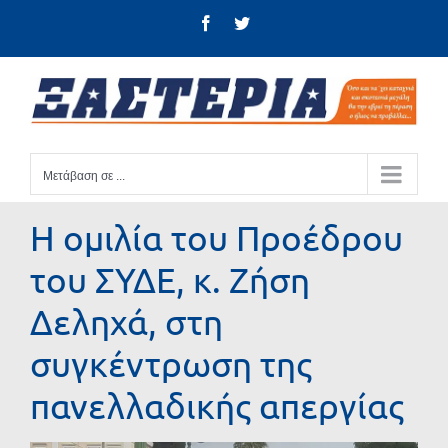
Μετάβαση
Facebook
Twitter
στο
περιεχόμενο
Μετάβαση σε ...
Η ομιλία του Προέδρου
του ΣΥΔΕ, κ. Ζήση
Δεληχά, στη
συγκέντρωση της
πανελλαδικής απεργίας