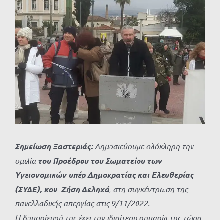
Προβολή
μεγαλύτερης
εικόνας
Σημείωση Ξαστεριάς:
Δημοσιεύουμε ολόκληρη την
ομιλία
του Προέδρου του Σωματείου των
Υγειονομικών υπέρ Δημοκρατίας και Ελευθερίας
(ΣΥΔΕ), κου
Ζήση Δεληχά
, στη συγκέντρωση της
πανελλαδικής απεργίας στις 9/11/2022.
Η δημοσίευσή της έχει την ιδιαίτερη σημασία της τώρα