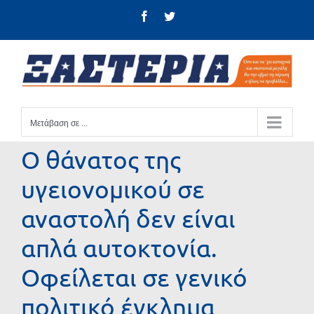
Μετάβαση
Facebook
Twitter
στο
περιεχόμενο
Μετάβαση σε ...
Ο θάνατος της
υγειονομικού σε
αναστολή δεν είναι
απλά αυτοκτονία.
Οφείλεται σε γενικό
πολιτικό έγκλημα