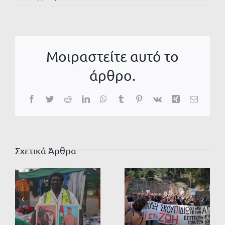
Μοιραστείτε αυτό το
άρθρο.
Facebook
Twitter
Reddit
LinkedIn
WhatsApp
Tumblr
Pinterest
Vk
Xing
Email
Σχετικά Άρθρα