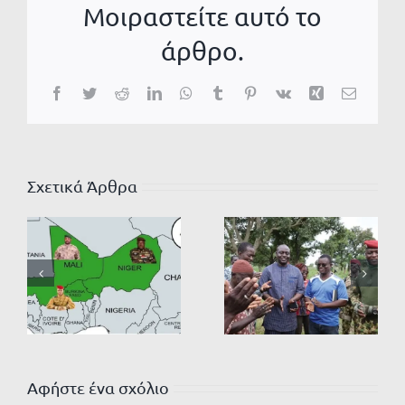
Μοιραστείτε αυτό το
άρθρο.
Facebook
Twitter
Reddit
LinkedIn
WhatsApp
Tumblr
Pinterest
Vk
Xing
Email
Σχετικά Άρθρα
Αφήστε ένα σχόλιο