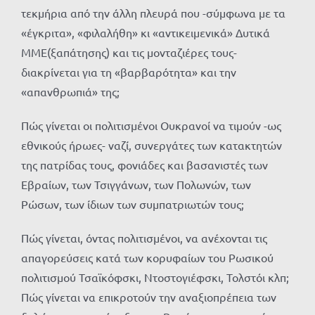
τεκμήρια από την άλλη πλευρά που -σύμφωνα με τα
«έγκριτα», «φιλαλήθη» κι «αντικειμενικά» Δυτικά
ΜΜΕ(ξαπάτησης) και τις μονταζιέρες τους-
διακρίνεται για τη «βαρβαρότητα» και την
«απανθρωπιά» της;
Πώς γίνεται οι πολιτισμένοι Ουκρανοί να τιμούν -ως
εθνικούς ήρωες- ναζί, συνεργάτες των κατακτητών
της πατρίδας τους, φονιάδες και βασανιστές των
Εβραίων, των Τσιγγάνων, των Πολωνών, των
Ρώσων, των ίδιων των συμπατριωτών τους;
Πώς γίνεται, όντας πολιτισμένοι, να ανέχονται τις
απαγορεύσεις κατά των κορυφαίων του Ρωσικού
πολιτισμού Τσαϊκόφσκι, Ντοστογιέφσκι, Τολστόι κλπ;
Πώς γίνεται να επικροτούν την αναξιοπρέπεια των