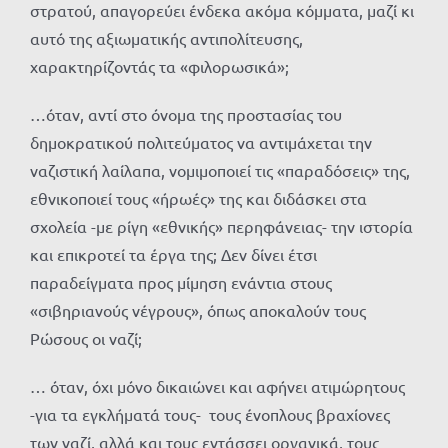
στρατού, απαγορεύει ένδεκα ακόμα κόμματα, μαζί κι
αυτό της αξιωματικής αντιπολίτευσης,
χαρακτηρίζοντάς τα «φιλορωσικά»;
…όταν, αντί στο όνομα της προστασίας του
δημοκρατικού πολιτεύματος να αντιμάχεται την
ναζιστική λαίλαπα, νομιμοποιεί τις «παραδόσεις» της,
εθνικοποιεί τους «ήρωές» της και διδάσκει στα
σχολεία -με ρίγη «εθνικής» περηφάνειας- την ιστορία
και επικροτεί τα έργα της; Δεν δίνει έτσι
παραδείγματα προς μίμηση ενάντια στους
«σιβηριανούς νέγρους», όπως αποκαλούν τους
Ρώσους οι ναζί;
… όταν, όχι μόνο δικαιώνει και αφήνει ατιμώρητους
-για τα εγκλήματά τους- τους ένοπλους βραχίονες
των ναζί, αλλά και τους εντάσσει οργανικά, τους