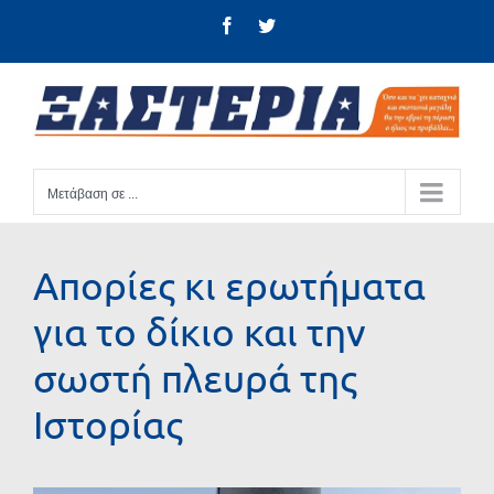
Μετάβαση
Facebook
Twitter
στο
περιεχόμενο
Μετάβαση σε ...
Απορίες κι ερωτήματα
για το δίκιο και την
σωστή πλευρά της
Ιστορίας