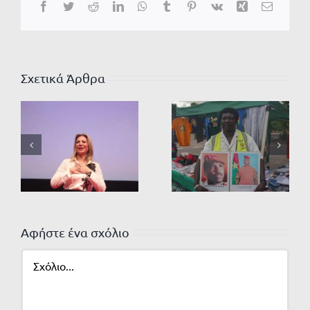
Facebook
Twitter
Reddit
LinkedIn
WhatsApp
Tumblr
Pinterest
Vk
Xing
Email
Σχετικά Άρθρα
Αφήστε ένα σχόλιο
Σχόλιο