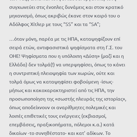
συγχωνεύει στις ένοπλες δυνάμεις και στον κρατικό
μηχανισμό, όπως ακριβώς έκανε στον καιρό του ο
Αδόλφος Χίτλερ με τους “SS” και τα “SA”;
…όταν μόνη, παρέα με τις ΗΠΑ, καταψηφίζουν επί
σειρά ετών, αντιφασιστικά ψηφίσματα στη Γ.Σ. του
ΟΗΕ! Ψηφίσματα που η υπόλοιπη «Δύση» (μαζί και η
Ελλάδα) δεν τολμά(!) να υπερψηφίσει, όπως το κάνει
η συντριπτική πλειοψηφία των χωρών, ούτε και
τολμά όμως να καταψηφίσει φοβούμενη -ίσως-
μήπως και κακοχαρακτηριστεί από τις ΗΠΑ, την
προσωποποίηση της «σωστής πλευράς της ιστορίας»,
όπως αποδείχνουν οι αναρίθμητες πολεμικές και
λοιπές επιθετικές τους ενέργειες (εκβιασμοί,
επεμβάσεις, πραξικοπήματα, πόλεμοι κ.α.) κατά
δικαίων -το συνηθέστατο- και κατ’ αδίκων. Το