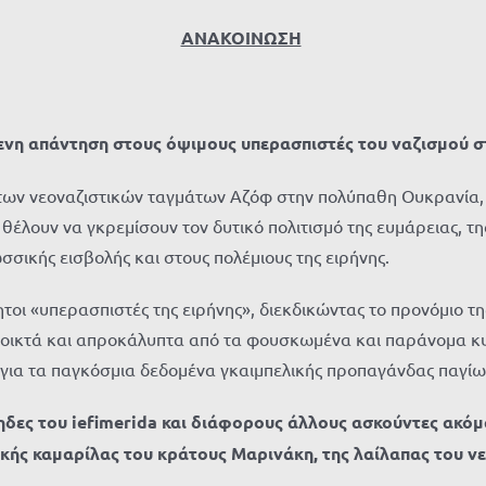
ΑΝΑΚΟΙΝΩΣΗ
νη απάντηση στους όψιμους υπερασπιστές του ναζισμού 
ες των νεοναζιστικών ταγμάτων Αζόφ στην πολύπαθη Ουκρανία
 θέλουν να γκρεμίσουν τον δυτικό πολιτισμό της ευμάρειας, τ
σικής εισβολής και στους πολέμιους της ειρήνης.
ητοι «υπερασπιστές της ειρήνης», διεκδικώντας το προνόμιο τ
ανοικτά και απροκάλυπτα από τα φουσκωμένα και παράνομα κυβ
ια τα παγκόσμια δεδομένα γκαιμπελικής προπαγάνδας παγίωσ
ηδες του
iefimerida
και διάφορους άλλους ασκούντες ακόμ
κής καμαρίλας του κράτους Μαρινάκη, της λαίλαπας του 