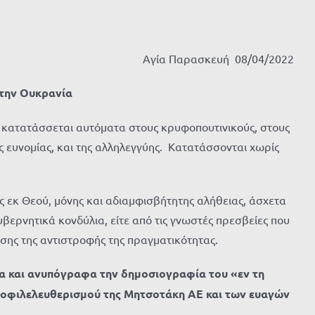
Αγία Παρασκευή 08/04/2022
στην Ουκρανία
, κατατάσσεται αυτόματα στους κρυφοπουτινικούς, στους
ης ευνομίας, και της αλληλεγγύης. Κατατάσσονται χωρίς
ης εκ Θεού, μόνης και αδιαμφισβήτητης αλήθειας, άσχετα
ερνητικά κονδύλια, είτε από τις γνωστές πρεσβείες που
ης της αντιστροφής της πραγματικότητας.
α και ανυπόγραφα την δημοσιογραφία του «εν τη
νεοφιλελευθερισμού της Μητσοτάκη ΑΕ και των ευαγών