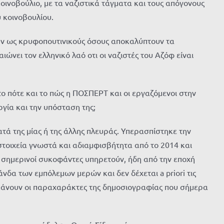
οινοβούλιο, με τα ναζιστικά τάγματα και τους απόγονους
 κοινοβουλίου.
υν ως κρυφοπουτινικούς όσους αποκαλύπτουν τα
νει τον ελληνικό λαό οτι οι ναζιστές του Αζόφ είναι
ο πότε και το πώς η ΠΟΣΠΕΡΤ και οι εργαζόμενοι στην
γία και την υπόσταση της;
τά της μίας ή της άλλης πλευράς. Υπερασπίστηκε την
 στοιχεία γνωστά και αδιαμφισβήτητα από το 2014 και
 σημερινοί συκοφάντες υπηρετούν, ήδη από την εποχή
δα των εμπόλεμων μερών και δεν δέχεται a priori τις
κάνουν οι παραχαράκτες της δημοσιογραφίας που σήμερα