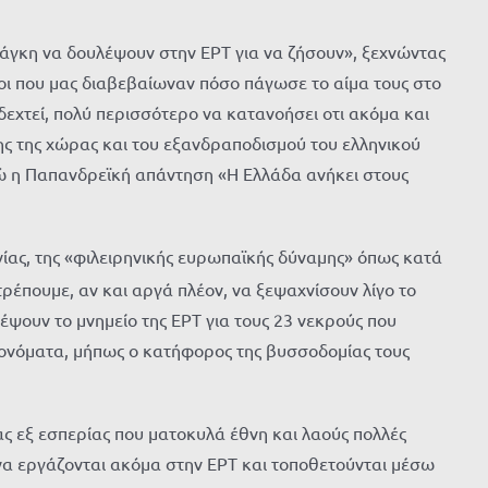
ανάγκη να δουλέψουν στην ΕΡΤ για να ζήσουν», ξεχνώντας
ιοι που μας διαβεβαίωναν πόσο πάγωσε το αίμα τους στο
εχτεί, πολύ περισσότερο να κατανοήσει οτι ακόμα και
σης της χώρας και του εξανδραποδισμού του ελληνικού
νώ η Παπανδρεϊκή απάντηση «Η Ελλάδα ανήκει στους
νίας, της «φιλειρηνικής ευρωπαϊκής δύναμης» όπως κατά
ρέπουμε, αν και αργά πλέον, να ξεψαχνίσουν λίγο το
έψουν το μνημείο της ΕΡΤ για τους 23 νεκρούς που
 ονόματα, μήπως ο κατήφορος της βυσσοδομίας τους
ας εξ εσπερίας που ματοκυλά έθνη και λαούς πολλές
να εργάζονται ακόμα στην ΕΡΤ και τοποθετούνται μέσω