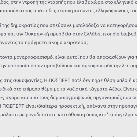
ιδος, στην ντροπή της ντροπής που έλαβε χώρα στο ελληνικό κ
ισμού» στους απάτριδες χειροκροτούντες ελληνόφωνους του
οί της δημοκρατίας που σπεύσανε μισαλόδοξα να κατηγορήσο
και την Ουκρανική πρεσβεία στην Ελλάδα, η οποία διαβεβαιώ
άνοντας τα πράγματα ακόμα χειρότερα;
τοντα μοναρχοφασισμό, είναι αυτοί που θα αποφασίζουν για τ
α την παρουσία όσων προσβάλουν και συκοφαντούν την λειτουρ
ς στις συκοφαντίες. Η ΠΟΣΠΕΡΤ ποτέ δεν πήρε θέση υπέρ ή κα
ιδικά στο επίμαχο θέμα με τα ναζιστικά τάγματα Αζόφ. Είναι
Ε, ακόμα και από τους δημοσιογραφικούς οργανισμούς που οι
ΠΟΣΠΕΡΤ είναι ιδιαίτερα προσεκτική, απέναντι στην προπαγάν
 μάλιστα με μονοδιάστατη κατεύθυνση όπως κατ’ επάγγελμα 