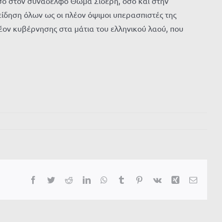
όσο στον συνάδελφο Θωμά Σίδερη, όσο και στην
δηση όλων ως οι πλέον όψιμοι υπερασπιστές της
έον κυβέρνησης στα μάτια του ελληνικού λαού, που
Facebook
Twitter
Reddit
LinkedIn
WhatsApp
Tumblr
Pinterest
Vk
Xing
Email