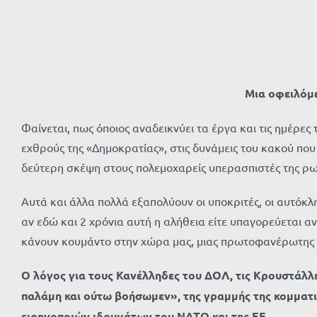
Μια οφειλόμε
Φαίνεται, πως όποιος αναδεικνύει τα έργα και τις ημέρ
εχθρούς της «Δημοκρατίας», στις δυνάμεις του κακού που
δεύτερη σκέψη στους πολεμοχαρείς υπερασπιστές της ρωσ
Αυτά και άλλα πολλά εξαπολύουν οι υποκριτές, οι αυτόκλ
αν εδώ και 2 χρόνια αυτή η αλήθεια είτε υπαγορεύεται 
κάνουν κουμάντο στην χώρα μας, μιας πρωτοφανέρωτης γ
Ο λόγος για τους Κανέλληδες του ΔΟΛ, τις Κρουστάλλ
παλάμη και ούτω βοήσωμεν», της γραμμής της κομματι
ειρηνοποιών ιδρυμάτων του ΝΑΤΟ και της ΕΕ.