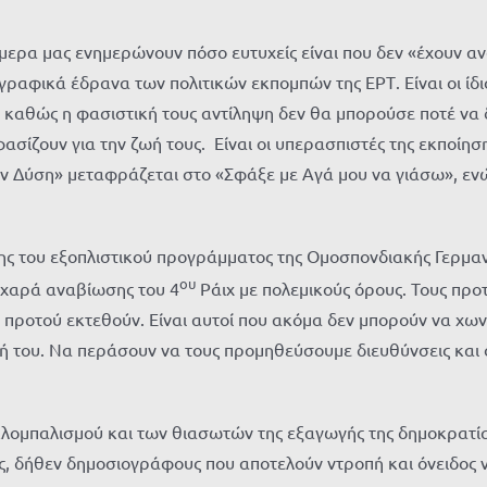
σήμερα μας ενημερώνουν πόσο ευτυχείς είναι που δεν «έχουν 
γραφικά έδρανα των πολιτικών εκπομπών της ΕΡΤ. Είναι οι ίδ
αθώς η φασιστική τους αντίληψη δεν θα μπορούσε ποτέ να δ
φασίζουν για την ζωή τους. Είναι οι υπερασπιστές της εκποίη
ην Δύση» μεταφράζεται στο «Σφάξε με Αγά μου να γιάσω», ε
ωσης του εξοπλιστικού προγράμματος της Ομοσπονδιακής Γερμα
ου
 χαρά αναβίωσης του 4
Ράιχ με πολεμικούς όρους. Τους προτ
 προτού εκτεθούν. Είναι αυτοί που ακόμα δεν μπορούν να χων
σή του. Να περάσουν να τους προμηθεύσουμε διευθύνσεις και
 γκλομπαλισμού και των θιασωτών της εξαγωγής της δημοκρατί
ς, δήθεν δημοσιογράφους που αποτελούν ντροπή και όνειδος 