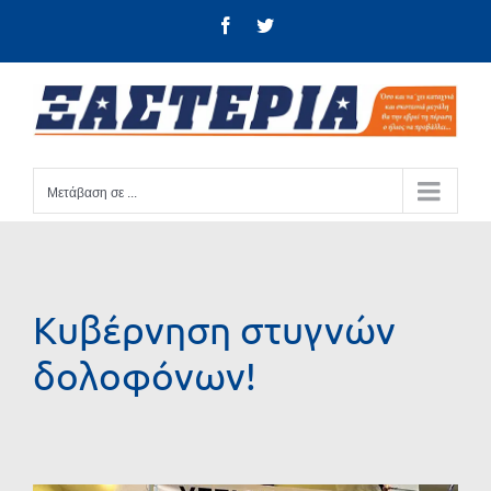
Μετάβαση
Facebook
Twitter
στο
περιεχόμενο
Μετάβαση σε ...
Κυβέρνηση στυγνών
δολοφόνων!