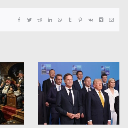
Facebook
Twitter
Reddit
LinkedIn
WhatsApp
Tumblr
Pinterest
Vk
Xing
Email