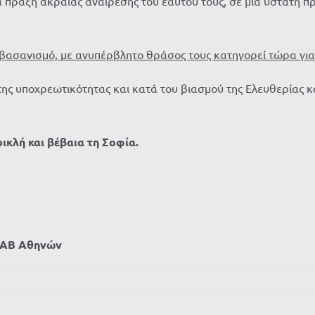
ια πράξη ακραίας αναίρεσης του εαυτού τους, σε μία ύστατη
βασανισμό, με ανυπέρβλητο θράσος τους κατηγορεί τώρα για
της υποχρεωτικότητας και κατά του βιασμού της Ελευθερίας κ
ρικλή και βέβαια τη Σοφία.
ΕΚΑΒ Αθηνών