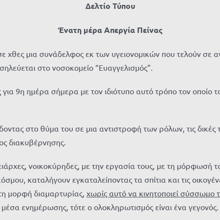
Δελτίο Τύπου
Ένατη μέρα Απεργία Πείνας
σε χθες μια συνάδελφος εκ των υγειονομικών που τελούν σε 
σηλεύεται στο νοσοκομείο “Ευαγγελισμός”.
 για 9η ημέρα σήμερα με τον ιδιότυπο αυτό τρόπο τον οποίο
δοντας στο θύμα του σε μια αντιστροφή των ρόλων, τις δικές τ
ος διακυβέρνησης.
ιάρχες, νοικοκύρηδες, με την εργασία τους, με τη μόρφωσή το
μου, καταλήγουν εγκαταλείποντας τα σπίτια και τις οικογένε
τη μορφή διαμαρτυρίας,
χωρίς αυτό να κινητοποιεί σύσσωμο 
έσα ενημέρωσης, τότε ο ολοκληρωτισμός είναι ένα γεγονός.