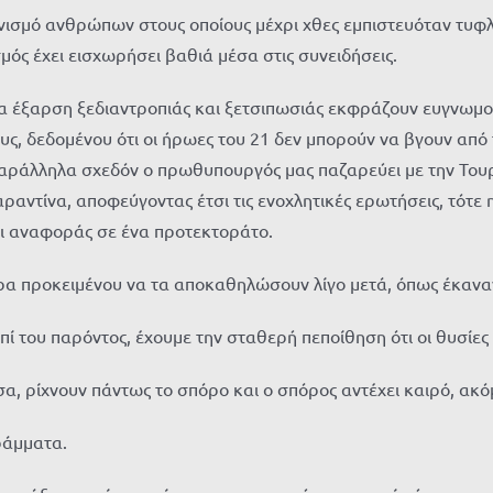
ισμό ανθρώπων στους οποίους μέχρι χθες εμπιστευόταν τυφλά 
ός έχει εισχωρήσει βαθιά μέσα στις συνειδήσεις.
α έξαρση ξεδιαντροπιάς και ξετσιπωσιάς εκφράζουν ευγνωμο
ς, δεδομένου ότι οι ήρωες του 21 δεν μπορούν να βγουν από 
 παράλληλα σχεδόν ο πρωθυπουργός μας παζαρεύει με την Του
αραντίνα, αποφεύγοντας έτσι τις ενοχλητικές ερωτήσεις, τότε
οι αναφοράς σε ένα προτεκτοράτο.
ρα προκειμένου να τα αποκαθηλώσουν λίγο μετά, όπως έκαν
πί του παρόντος, έχουμε την σταθερή πεποίθηση ότι οι θυσίε
α, ρίχνουν πάντως το σπόρο και ο σπόρος αντέχει καιρό, ακό
ράμματα.