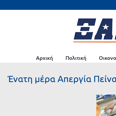
Μετάβαση
στο
περιεχόμενο
Αρχική
Πολιτική
Οικονο
Ένατη μέρα Απεργία Πείν
Προβολή
μεγαλύτερης
εικόνας