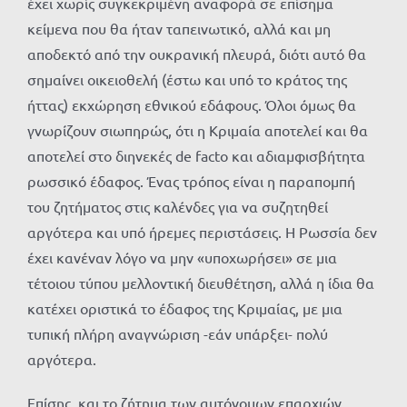
έχει χωρίς συγκεκριμένη αναφορά σε επίσημα
κείμενα που θα ήταν ταπεινωτικό, αλλά και μη
αποδεκτό από την ουκρανική πλευρά, διότι αυτό θα
σημαίνει οικειοθελή (έστω και υπό το κράτος της
ήττας) εκχώρηση εθνικού εδάφους. Όλοι όμως θα
γνωρίζουν σιωπηρώς, ότι η Κριμαία αποτελεί και θα
αποτελεί στο διηνεκές de facto και αδιαμφισβήτητα
ρωσσικό έδαφος. Ένας τρόπος είναι η παραπομπή
του ζητήματος στις καλένδες για να συζητηθεί
αργότερα και υπό ήρεμες περιστάσεις. Η Ρωσσία δεν
έχει κανέναν λόγο να μην «υποχωρήσει» σε μια
τέτοιου τύπου μελλοντική διευθέτηση, αλλά η ίδια θα
κατέχει οριστικά το έδαφος της Κριμαίας, με μια
τυπική πλήρη αναγνώριση -εάν υπάρξει- πολύ
αργότερα.
Επίσης, και το ζήτημα των αυτόνομων επαρχιών,