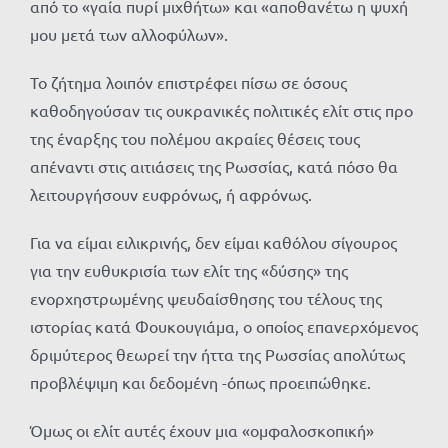
από το «γαία πυρί μιχθήτω» και «αποθανέτω η ψυχή
μου μετά των αλλοφύλων».
Το ζήτημα λοιπόν επιστρέφει πίσω σε όσους
καθοδηγούσαν τις ουκρανικές πολιτικές ελίτ στις προ
της έναρξης του πολέμου ακραίες θέσεις τους
απέναντι στις αιτιάσεις της Ρωσσίας, κατά πόσο θα
λειτουργήσουν ευφρόνως, ή αφρόνως.
Για να είμαι ειλικρινής, δεν είμαι καθόλου σίγουρος
για την ευθυκρισία των ελίτ της «δύσης» της
ενορχηστρωμένης ψευδαίσθησης του τέλους της
ιστορίας κατά Φουκουγιάμα, ο οποίος επανερχόμενος
δριμύτερος θεωρεί την ήττα της Ρωσσίας απολύτως
προβλέψιμη και δεδομένη -όπως προειπώθηκε.
Όμως οι ελίτ αυτές έχουν μια «ομφαλοσκοπική»