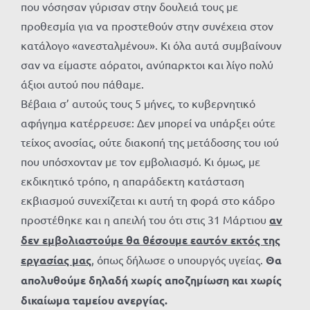
που νόσησαν γύρισαν στην δουλειά τους με
προθεσμία για να προστεθούν στην συνέχεια στον
κατάλογο «ανεσταλμένου». Κι όλα αυτά συμβαίνουν
σαν να είμαστε αόρατοι, ανύπαρκτοι και λίγο πολύ
άξιοι αυτού που πάθαμε.
Βέβαια σ’ αυτούς τους 5 μήνες, το κυβερνητικό
αφήγημα κατέρρευσε: Δεν μπορεί να υπάρξει ούτε
τείχος ανοσίας, ούτε διακοπή της μετάδοσης του ιού
που υπόσχονταν με τον εμβολιασμό. Κι όμως, με
εκδικητικό τρόπο, η απαράδεκτη κατάσταση
εκβιασμού συνεχίζεται κι αυτή τη φορά στο κάδρο
προστέθηκε και η απειλή του ότι στις 31 Μάρτιου
αν
δεν εμβολιαστούμε θα θέσουμε εαυτόν εκτός της
εργασίας μας
, όπως δήλωσε ο υπουργός υγείας.
Θα
απολυθούμε δηλαδή χωρίς αποζημίωση και χωρίς
δικαίωμα ταμείου ανεργίας.