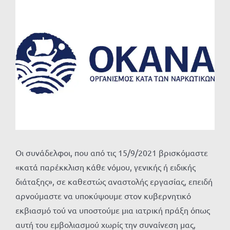
Προβολή
μεγαλύτερης
εικόνας
Οι συνάδελφοι, που από τις 15/9/2021 βρισκόμαστε
«κατά παρέκκλιση κάθε νόμου, γενικής ή ειδικής
διάταξης», σε καθεστώς αναστολής εργασίας, επειδή
αρνούμαστε να υποκύψουμε στον κυβερνητικό
εκβιασμό τού να υποστούμε μια ιατρική πράξη όπως
αυτή του εμβολιασμού χωρίς την συναίνεση μας,