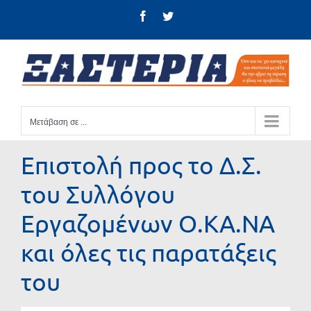
Μετάβαση
Facebook
Twitter
στο
περιεχόμενο
Μετάβαση σε ...
Επιστολή προς το Δ.Σ.
του Συλλόγου
Εργαζομένων Ο.ΚΑ.ΝΑ
και όλες τις παρατάξεις
του