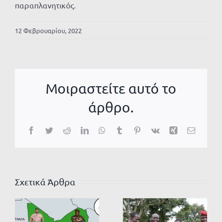
παραπλανητικός.
12 Φεβρουαρίου, 2022
Μοιραστείτε αυτό το
άρθρο.
Facebook
Twitter
Reddit
LinkedIn
WhatsApp
Tumblr
Pinterest
Vk
Xing
Email
Σχετικά Άρθρα