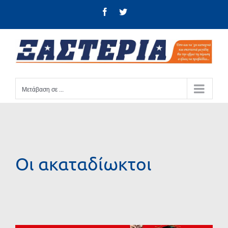
Μετάβαση
Facebook
Twitter
στο
περιεχόμενο
Μετάβαση σε ...
Οι ακαταδίωκτοι