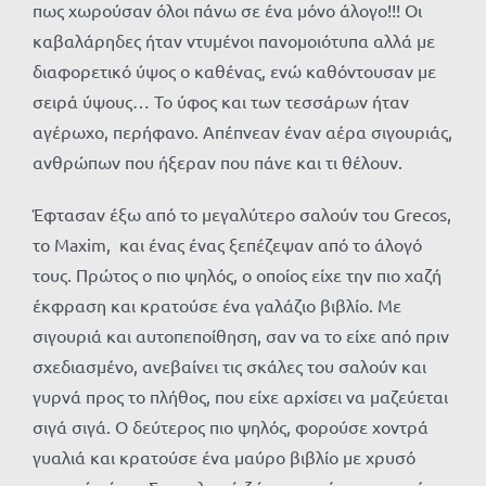
πως χωρούσαν όλοι πάνω σε ένα μόνο άλογο!!! Οι
καβαλάρηδες ήταν ντυμένοι πανομοιότυπα αλλά με
διαφορετικό ύψος ο καθένας, ενώ καθόντουσαν με
σειρά ύψους… Το ύφος και των τεσσάρων ήταν
αγέρωχο, περήφανο. Απέπνεαν έναν αέρα σιγουριάς,
ανθρώπων που ήξεραν που πάνε και τι θέλουν.
Έφτασαν έξω από το μεγαλύτερο σαλούν του Grecos,
το Maxim, και ένας ένας ξεπέζεψαν από το άλογό
τους. Πρώτος ο πιο ψηλός, ο οποίος είχε την πιο χαζή
έκφραση και κρατούσε ένα γαλάζιο βιβλίο. Με
σιγουριά και αυτοπεποίθηση, σαν να το είχε από πριν
σχεδιασμένο, ανεβαίνει τις σκάλες του σαλούν και
γυρνά προς το πλήθος, που είχε αρχίσει να μαζεύεται
σιγά σιγά. Ο δεύτερος πιο ψηλός, φορούσε χοντρά
γυαλιά και κρατούσε ένα μαύρο βιβλίο με χρυσό