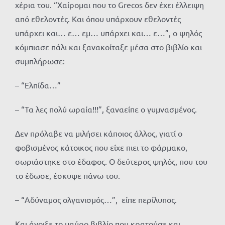
χέρια του. “Χαίρομαι που το Grecos δεν έχει έλλειψη
από εθελοντές. Και όπου υπάρχουν εθελοντές
υπάρχει και… ε… εμ… υπάρχει και… ε…”, ο ψηλός
κόμπιασε πάλι και ξανακοίταξε μέσα στο βιβλίο και
συμπλήρωσε:
– “Ελπίδα…”
– “Τα λες πολύ ωραία!!!”, ξαναείπε ο γυμνασμένος.
Δεν πρόλαβε να μιλήσει κάποιος άλλος, γιατί ο
φοβισμένος κάτοικος που είχε πιει το φάρμακο,
σωριάστηκε στο έδαφος. Ο δεύτερος ψηλός, που του
το έδωσε, έσκυψε πάνω του.
– “Αδύναμος ολγανισμός…”, είπε περίλυπος.
Και άνοιξε το μαύρο βιβλίο που κρατούσε και