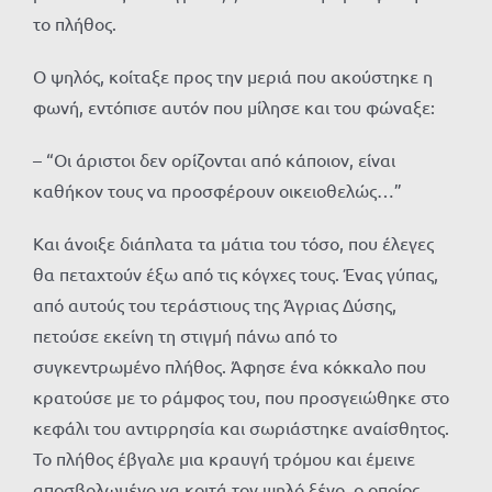
το πλήθος.
Ο ψηλός, κοίταξε προς την μεριά που ακούστηκε η
φωνή, εντόπισε αυτόν που μίλησε και του φώναξε:
– “Οι άριστοι δεν ορίζονται από κάποιον, είναι
καθήκον τους να προσφέρουν οικειοθελώς…”
Και άνοιξε διάπλατα τα μάτια του τόσο, που έλεγες
θα πεταχτούν έξω από τις κόγχες τους. Ένας γύπας,
από αυτούς του τεράστιους της Άγριας Δύσης,
πετούσε εκείνη τη στιγμή πάνω από το
συγκεντρωμένο πλήθος. Άφησε ένα κόκκαλο που
κρατούσε με το ράμφος του, που προσγειώθηκε στο
κεφάλι του αντιρρησία και σωριάστηκε αναίσθητος.
Το πλήθος έβγαλε μια κραυγή τρόμου και έμεινε
αποσβολωμένο να κοιτά τον ψηλό ξένο, ο οποίος