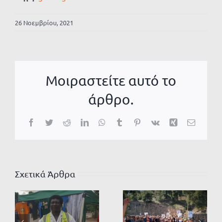
26 Νοεμβρίου, 2021
Μοιραστείτε αυτό το
άρθρο.
Facebook
Twitter
Reddit
LinkedIn
WhatsApp
Tumblr
Pinterest
Vk
Xing
Email
Σχετικά Άρθρα