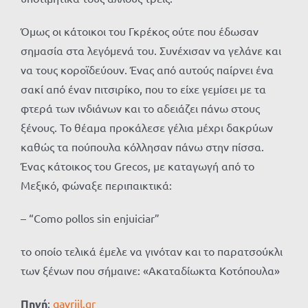
Όμως οι κάτοικοι του Γκρέκος ούτε που έδωσαν
σημασία στα λεγόμενά του. Συνέχισαν να γελάνε και
να τους κοροϊδεύουν. Ένας από αυτούς παίρνει ένα
σακί από έναν πιτσιρίκο, που το είχε γεμίσει με τα
φτερά των ινδιάνων και το αδειάζει πάνω στους
ξένους. Το θέαμα προκάλεσε γέλια μέχρι δακρύων
καθώς τα πούπουλα κόλλησαν πάνω στην πίσσα.
Ένας κάτοικος του Grecos, με καταγωγή από το
Μεξικό, φώναξε περιπαικτικά:
– “Como pollos sin enjuiciar”
το οποίο τελικά έμελε να γινόταν και το παρατσούκλι
των ξένων που σήμαινε: «Ακαταδίωκτα Κοτόπουλα»
Πηγή
:
gavriil.gr