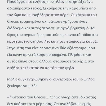
Προσέγγισε το πλήθος, που πλέον είχε φτιάξει ένα
αδιαπέραστο τείχος, ξεκρέμασε την καραμπίνα από
τον ώμο και πυροβόλησε στον αέρα. Οι κάτοικοι του
Grecos τρομαγμένοι σχημάτισαν γρήγορα έναν
διάδρομο και αυτός πέρασε με αργό βηματισμό. Το
ύφος του αγριωπό, περπατούσε με ανοιχτά πόδια και
προτεταμένο στήθος, λες και ήταν έτοιμος για καυγά.
Στην μέση του είχε περασμένα δύο εξάσφαιρα, που
έδειχναν αρκετά χρησιμοποιημένα. Πλησίασε και
αυτός δίπλα στους άλλους, σταύρωσε τα χέρια στο
στήθος και έκατσε να κοιτάει τον ψηλό.
Μόλις συγκεντρώθηκαν οι σύντροφοί του, ο ψηλός
ξεκίνησε να μιλά:
– “Κάτοικοι του Grecos… Όπως γνωρίζετε, δικαστής
δεν υπάρχει στα μέρη σας. Θα αναλάβουμε εμείς