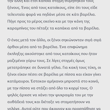
την άλλη και έτσι κάποια στιγμή θυμήθηκαν τους
ξένους. Ένας από τους κατοίκους, είπε ότι τους είδε
τελευταία φορά να πηδάνε μέσα σε κάτι βαρέλια.
Πήγε προς το μέρος εκείνο και με την κάνη της
καραμπίνας του πέταξε τα καπάκια από τα βαρέλια.
Ο ένας μετά τον άλλο, οι ξένοι σηκώνονταν σιγά σιγά
όρθιοι μέσα από τα βαρέλια. Ένα επιφώνημα
έκπληξης ακούστηκε από τους κατοίκους που ήταν
μαζεμένοι γύρω τους. Σε λίγες στιγμές όμως
μετατράπηκε σε δυνατά γέλια. Για κακή τους τύχη, οι
ξένοι είχαν πέσει σε βαρέλια με πίσσα και είχαν γίνει
κατάμαυροι. Έστεκαν αμήχανοι μπροστά στο κοινό,
με την πίσσα να στάζει από όλο το κορμί τους. Ο
ψηλός άρχισε να χάνει την ψυχραιμία του με την
αυθάδειά τους και διέταξε να σταματήσουν να
γελάνε. Αυτοί ούτε που άκουγαν και προσπάθησε να