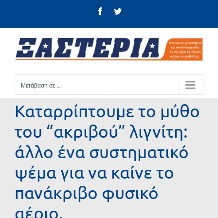
Μετάβαση
Facebook
Twitter
στο
περιεχόμενο
Μετάβαση σε ...
Καταρρίπτουμε το μύθο
του “ακριβού” λιγνίτη:
άλλο ένα συστηματικό
ψέμα για να καίνε το
πανάκριβο φυσικό
αέριο.