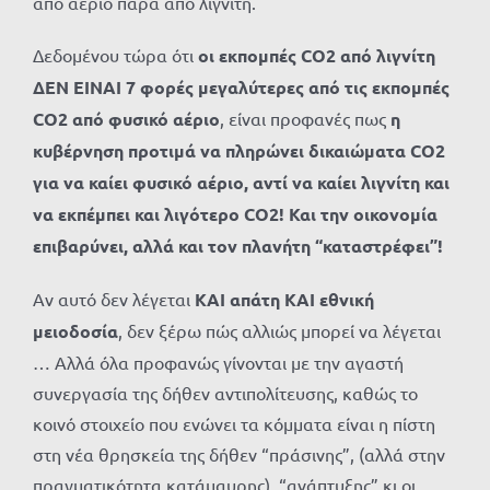
από αέριο παρά από λιγνίτη.
Δεδομένου τώρα ότι
οι εκπομπές CO2 από λιγνίτη
ΔΕΝ ΕΙΝΑΙ 7 φορές μεγαλύτερες από τις εκπομπές
CO2 από φυσικό αέριο
, είναι προφανές πως
η
κυβέρνηση προτιμά να πληρώνει δικαιώματα CO2
για να καίει φυσικό αέριο, αντί να καίει λιγνίτη και
να εκπέμπει και λιγότερο CO2! Και την οικονομία
επιβαρύνει, αλλά και τον πλανήτη “καταστρέφει”!
Αν αυτό δεν λέγεται
ΚΑΙ απάτη ΚΑΙ εθνική
μειοδοσία
, δεν ξέρω πώς αλλιώς μπορεί να λέγεται
… Αλλά όλα προφανώς γίνονται με την αγαστή
συνεργασία της δήθεν αντιπολίτευσης, καθώς το
κοινό στοιχείο που ενώνει τα κόμματα είναι η πίστη
στη νέα θρησκεία της δήθεν “πράσινης”, (αλλά στην
πραγματικότητα κατάμαυρης), “ανάπτυξης” κι οι