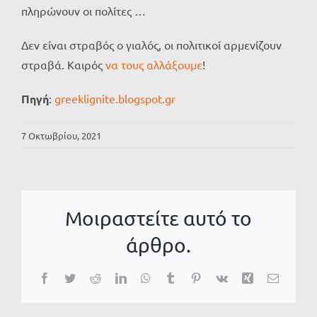
πληρώνουν οι πολίτες …
Δεν είναι στραβός ο γιαλός, οι πολιτικοί αρμενίζουν
στραβά. Καιρός
να τους αλλάξουμε
!
Πηγή
:
greeklignite.blogspot.gr
7 Οκτωβρίου, 2021
Μοιραστείτε αυτό το
άρθρο.
Facebook
Twitter
Reddit
LinkedIn
WhatsApp
Tumblr
Pinterest
Vk
Xing
Email